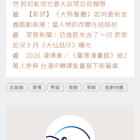
然 民初亂世也要大談禁忌叔嫂戀
📰 【影評】《大熊餐廳》如何重新定
義戲劇高潮：當人物的改變在結局前
📰 突發新聞：范逸臣失去了一切 悲慘
近況 9 月《大仙尪仔》曝光
📰 2026 漫博會／《臺灣漫畫館》逾2
萬人參與 台漫IP轉譯能量寫下新篇章
古裝劇
愛情
懸疑
陸劇
原創
追劇地圖