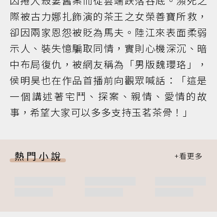
因捲入殺妻舊案而從雲端跌落谷底。瀕死之
際被古力娜扎飾演的茶王之女榮善寶所救，
卻因兩家恩怨被貶為馬夫。陸江來表面柔弱
示人、裝失憶騙取同情，實則心機深沉、暗
中布局復仇，被網友稱為「男版魏瓔珞」，
侯明昊也在作品首播前向觀眾喊話：「這是
一個講述著宅鬥、探案、親情、愛情的故
事，希望大家可以多多支持玉茗茶骨！」
熱門小說