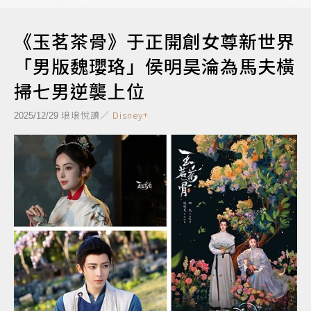
《玉茗茶骨》于正開創女尊新世界
「男版魏瓔珞」侯明昊淪為馬夫橫
掃七男逆襲上位
琅琅悅讀／
Disney+
2025/12/29