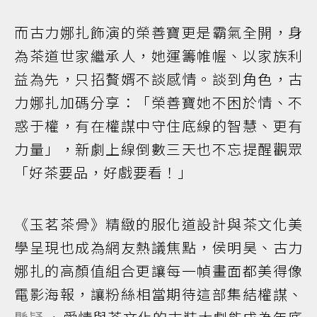
而古力娜扎飾演的榮善寶更是霸氣全開，身
為茶道世家繼承人，她運籌帷幄、以家族利
益為先，只招贅婿不談感情。談到角色，古
力娜扎加碼分享：「榮善寶她不困於情、不
惑于權，有在權謀中守住底線的智慧、更有
力量」，新劇上線倒數三天也不忘提醒觀眾
「好茶要品，好戲要看！」
《玉茗茶骨》精緻的服化道設計與茶文化美
學呈現也成為網友熱議焦點，侯明昊、古力
娜扎的高顏值組合更讓每一幀畫面都美得像
電影海報，讓粉絲相當期待這部集結權謀、