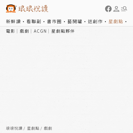
新鮮讀
看聯副
書市圈
藝開罐
迷創作
星劇點
電影
戲劇
ACGN
星劇點夥伴
琅琅悅讀
星劇點
戲劇