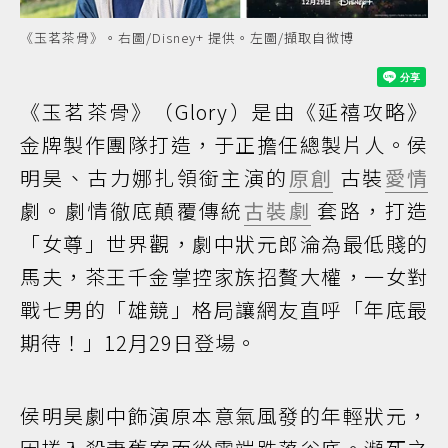
《玉茗茶骨》。右圖/Disney+ 提供。左圖/擷取自微博
《玉茗茶骨》（Glory）是由《延禧攻略》
金牌製作團隊打造，于正擔任總製片人。侯
明昊、古力娜扎領銜主演的
原創
古裝
愛情
劇。劇情徹底顛覆傳統
古裝劇
套路，打造
「女尊」世界觀，劇中狀元郎淪為最低賤的
馬夫，茶王千金掌控家族招贅大權，一女對
戰七男的「雄競」格局讓網友直呼「年底最
期待！」12月29日登場。
侯明昊劇中飾演原本意氣風發的年輕狀元，