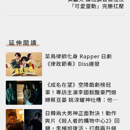
「可愛靈動」完勝扛壓
延伸閱讀
菜鳥律師化身 Rapper 日劇
《律政節奏》Diss連發
《成名在望》空降戲劇榜冠
軍！專訪主演李國毅酸豪門媳
婦蔡亘晏 姚淳耀神吐槽：他永
遠升不了官
日韓兩大男神正面對決！動作
爽片《殺人者的購物中心2》回
歸，李棟旭復活、打戲再升級