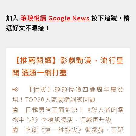
加入
琅琅悅讀 Google News
按下追蹤，精
選好文不漏接！
【推薦閱讀】影劇動漫、流行星
聞 通通一網打盡
📢 【抽獎】琅琅悅讀四歲周年慶登
場！TOP20人氣關鍵詞總回顧
📰 日韓男神正面對決！《殺人者的購
物中心2》李棟旭復活、打戲再升級
📰 陸劇《這一秒過火》張凌赫、王楚