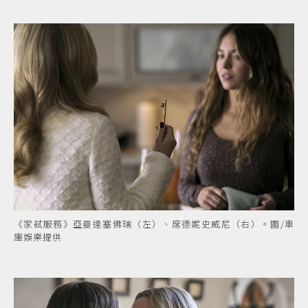
《家弒服務》亞曼達塞佛瑞（左）、席德妮史威尼（右）。圖/車
庫娛樂提供