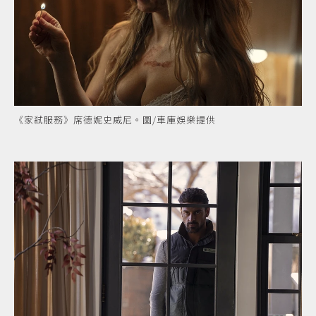
《家弒服務》席德妮史威尼。圖/車庫娛樂提供