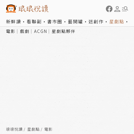
新鮮讀
看聯副
書市圈
藝開罐
迷創作
星劇點
電影
戲劇
ACGN
星劇點夥伴
琅琅悅讀
星劇點
電影