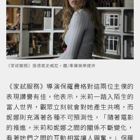
《家弒服務》席德妮史威尼。圖/車庫娛樂提供
《家弒服務》導演保羅費格對這兩位主僕的
表現讚譽有佳，他表示，米莉一踏入陌生的
富人世界，觀眾立刻就會對她產生共鳴，而
妮娜則充滿著各種不可預測性，「隨著電影
的推進，米莉和妮娜之間的關係不斷變化，
看著她們之間的互動相當讓人興奮。」保羅