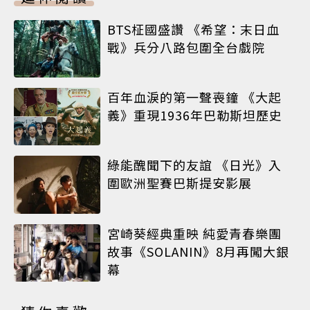
BTS柾國盛讚 《希望：末日血
戰》兵分八路包圍全台戲院
百年血淚的第一聲喪鐘 《大起
義》重現1936年巴勒斯坦歷史
綠能醜聞下的友誼 《日光》入
圍歐洲聖賽巴斯提安影展
宮崎葵經典重映 純愛青春樂團
故事《SOLANIN》8月再闖大銀
幕