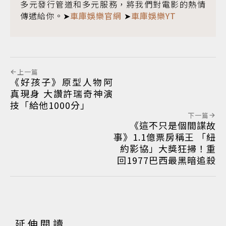
多元發行管道和多元服務，將我們對電影的熱情
傳遞給你。➤
車庫娛樂官網
➤
車庫娛樂YT
上一篇
《好孩子》原型人物阿
真現身 大讚許瑞奇神演
技「給他1000分」
下一篇
《這不只是個間諜故
事》1.1億票房稱王 「紐
約影協」大獎狂掃！重
回1977巴西最黑暗追殺
延伸閱讀