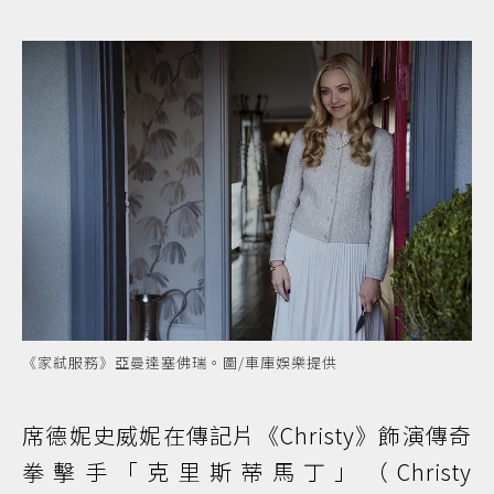
《家弒服務》亞曼達塞佛瑞。圖/車庫娛樂提供
席德妮史威妮在傳記片《Christy》飾演傳奇
拳擊手「克里斯蒂馬丁」（Christy