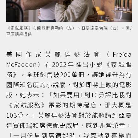
《家弒服務》布蘭登斯克勒納（左）、亞曼達塞佛瑞（右）。圖/
車庫娛樂提供
美國作家芙麗達麥法登（Freida
McFadden）在2022年推出小說《家弒服
務》，全球銷售破200萬冊，讓她躍升為有
國際知名度的小說家，對於即將上映的電影
版，她表示：「如果要用1到10分評比我對
《家弒服務》電影的期待程度，那大概是
103分。」芙麗達麥法登對於能邀請到亞曼
達賽佛瑞和席德妮史威尼，感到非常榮幸，
「一月份見到席德妮時，我感動到喜極而