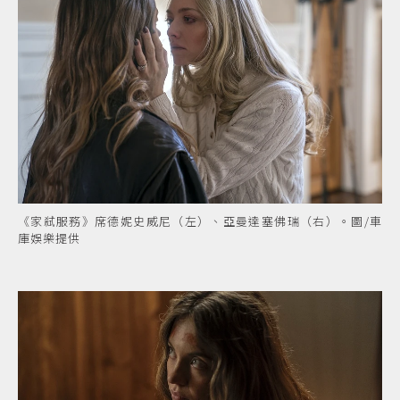
《家弒服務》席德妮史威尼（左）、亞曼達塞佛瑞（右）。圖/車
庫娛樂提供