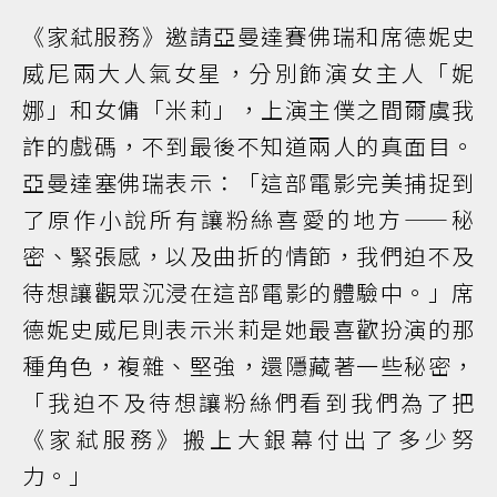
《家弒服務》邀請亞曼達賽佛瑞和席德妮史
威尼兩大人氣女星，分別飾演女主人「妮
娜」和女傭「米莉」，上演主僕之間爾虞我
詐的戲碼，不到最後不知道兩人的真面目。
亞曼達塞佛瑞表示：「這部電影完美捕捉到
了原作小說所有讓粉絲喜愛的地方——秘
密、緊張感，以及曲折的情節，我們迫不及
待想讓觀眾沉浸在這部電影的體驗中。」席
德妮史威尼則表示米莉是她最喜歡扮演的那
種角色，複雜、堅強，還隱藏著一些秘密，
「我迫不及待想讓粉絲們看到我們為了把
《家弒服務》搬上大銀幕付出了多少努
力。」