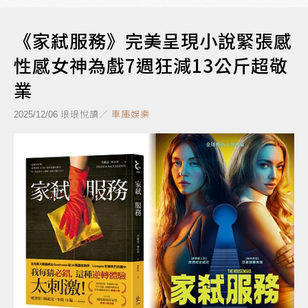
《家弒服務》完美呈現小說緊張感
性感女神為戲7週狂減13公斤超敬
業
琅琅悅讀／
車庫娛樂
2025/12/06