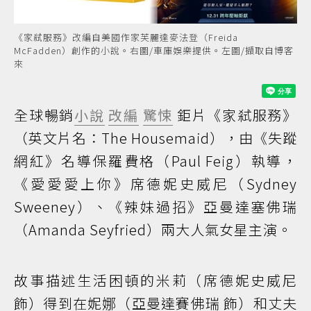
《家弒服務》改編自美國作家芙麗達麥法登（Freida
McFadden）創作的小說。右圖/車庫娛樂提供。左圖/擷取自博客
來
全球暢銷
小說
改編
驚悚
鉅片《家弒服務》
（英文片名：The Housemaid），由《失蹤
網紅》名導保羅費格（Paul Feig）執導，
《愛愛愛上你》席德妮史威尼（Sydney
Sweeney）、《辣妹過招》亞曼達塞佛瑞
（Amanda Seyfried）兩大人氣女星主演。
故事描述生活困頓的米莉（席德妮史威尼
飾）得到在妮娜（亞曼達賽佛瑞 飾）和丈夫