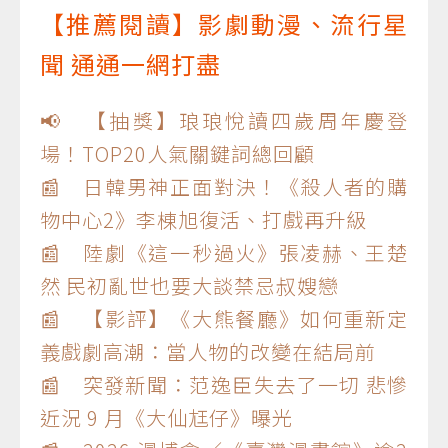
【推薦閱讀】影劇動漫、流行星
聞 通通一網打盡
📢 【抽獎】琅琅悅讀四歲周年慶登
場！TOP20人氣關鍵詞總回顧
📰 日韓男神正面對決！《殺人者的購
物中心2》李棟旭復活、打戲再升級
📰 陸劇《這一秒過火》張凌赫、王楚
然 民初亂世也要大談禁忌叔嫂戀
📰 【影評】《大熊餐廳》如何重新定
義戲劇高潮：當人物的改變在結局前
📰 突發新聞：范逸臣失去了一切 悲慘
近況 9 月《大仙尪仔》曝光