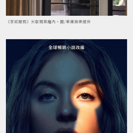
《家弒服務》米歇爾莫羅內。圖/車庫娛樂提供