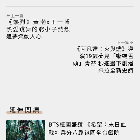
上一篇
《熱烈》黃渤x王一博
熱愛跳舞的窮小子熱烈
追夢燃動人心
下一篇
《阿凡達：火與燼》導
演19歲夢見「蜥蜴舌
頭」青苔 秒速畫下創潘
朵拉全新史詩
延伸閱讀
BTS柾國盛讚 《希望：末日血
戰》兵分八路包圍全台戲院