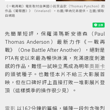
《一戰再戰》電影取材自美國小說家品欽（Thomas Pynchon）的
作品《葡萄園》》（Vineland）。右圖/華納兄弟提供。左圖/擷取
自網路
先簡單短評，保羅湯瑪斯安德森（Paul
Thomas Anderson）最新力作《一戰再
戰》（One Battle After Another），絕對是
PTA有史以來最為暢快淋漓，充滿速度刺激
感的作品，難怪一試映立馬成為明年
奧斯卡
的頭號種子。也難怪本片不給三大影展首
映，但在口碑好評上直接打敗一堆影展片登
頂（這樣獎季的操作很少見）。
電影
以162分鐘的篇幅，鋪陳一段包含強烈