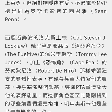
上英勇，但絕對夠暖夠有愛。不過電影MVP
還是同為奧斯卡影帝的西恩潘（Sean
Penn）。
西恩潘飾演的洛克賈上校（Col. Steven J.
Lockjaw）幾乎算是邪惡版《絕命追殺令》
(The Fugitive)的湯米李瓊斯（Tommy Lee
Jones），加上《恐怖角》（Cape Fear）的
勞勃狄尼洛（Robert De Niro）那樣乖張狂
妄的暴烈性表演，有幾幕甚至大特寫他的臉
部，幾乎塞滿整個銀幕，導演PTA盡情放大
他的演繹能量，而這個角色甚至比剛剛提到
的那些前輩們還更複雜，明年奧斯卡他是全
片最有機會的一位。