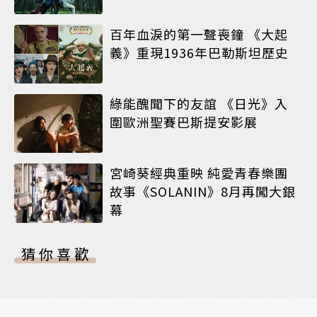
百年血淚的第一聲喪鐘 《大起
義》重現1936年巴勒斯坦歷史
綠能醜聞下的友誼 《日光》入
圍歐洲聖賽巴斯提安影展
宮崎葵經典重映 純愛青春樂團
故事《SOLANIN》8月再闖大銀
幕
猜你喜歡