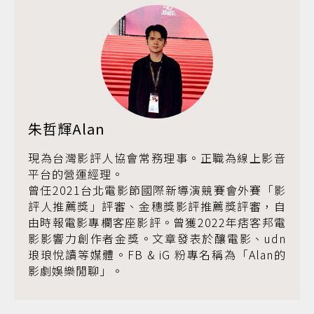
朱哲輝Alan
現為台灣影評人協會常務理事。正職為線上影音
平台的營運經理。
曾任2021台北電影節國際新導演競賽會外賽「影
評人推薦獎」評審、金穗獎影評推薦獎評審，自
由時報電影專欄客座影評。曾獲2022年痞客邦電
影影響力創作者金獎。文章發表於釀電影、udn
琅琅悅讀等媒體。FB & iG 粉專名稱為「Alan的
影劇娛樂閒聊」。