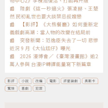
物中心2》李棟旭復活、打戲再升級
📰 陸劇《這一秒過火》張凌赫、王楚
然 民初亂世也要大談禁忌叔嫂戀
📰 【影評】《大熊餐廳》如何重新定
義戲劇高潮：當人物的改變在結局前
📰 突發新聞：范逸臣失去了一切 悲慘
近況 9 月《大仙尪仔》曝光
📰 2026 漫博會／《臺灣漫畫館》逾2
萬人參與 台漫IP轉譯能量寫下新篇章
影評
小說
改編
電影
評星論劇
奧斯卡
驚悚
喜劇
犯罪