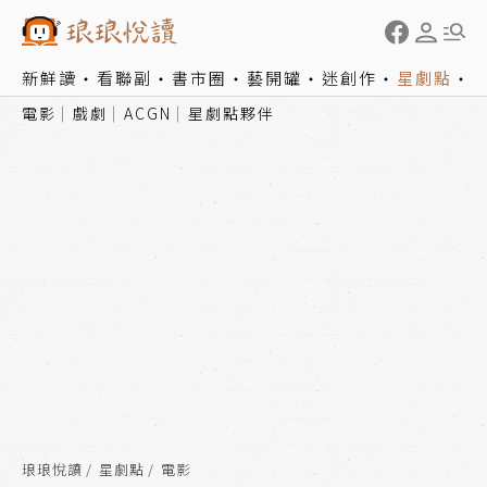
新鮮讀
看聯副
書市圈
藝開罐
迷創作
星劇點
電影
戲劇
ACGN
星劇點夥伴
琅琅悅讀
星劇點
電影