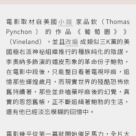
電影取材自美國
小說
家品欽（Thomas
Pynchon）的作品《葡萄園》》
（Vineland），並且
改編
成類似三K黨的美
國極右派神祕組織推行的種族純化的陰謀。
李奧納多飾演的嬉皮形象的革命份子鮑勃，
在電影中段後，只能整日看著電視呼麻，追
憶那些輝煌歲月，而現實世界的殘酷恐怖依
舊持續著，那些並非嗑藥呼麻後的幻覺，真
實的恩怨舊帳，正不斷追緝著鮑勃的生活，
還有他已經淡忘模糊的回憶中。
電影幾乎從第一幕就開始催足馬力，全片大