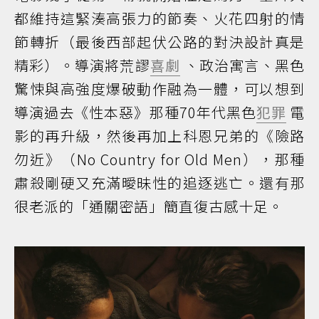
都維持這緊湊高張力的節奏、火花四射的情
節轉折（最後西部起伏公路的對決設計真是
精彩）。導演將荒謬
喜劇
、政治寓言、黑色
驚悚與高強度爆破動作融為一體，可以想到
導演過去《性本惡》那種70年代黑色
犯罪
電
影的再升級，然後再加上科恩兄弟的《險路
勿近》（No Country for Old Men），那種
肅殺剛硬又充滿曖昧性的追逐逃亡。還有那
很老派的「通關密語」簡直復古感十足。