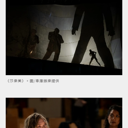
《莎樂美》。圖/車庫娛樂提供