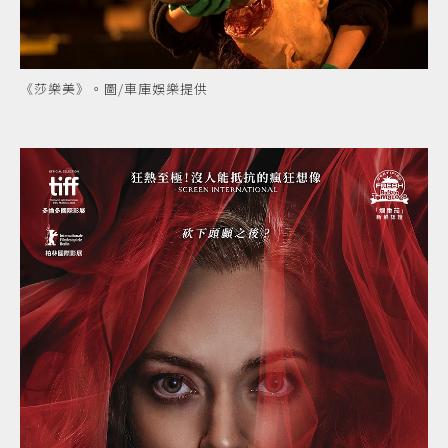
《莎樂美》。圖/車庫娛樂提供