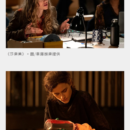
《莎樂美》。圖/車庫娛樂提供