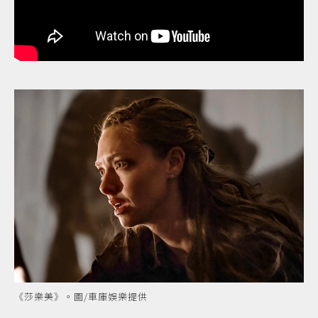
《莎樂美》。圖/車庫娛樂提供