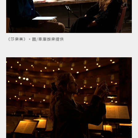
《莎樂美》。圖/車庫娛樂提供