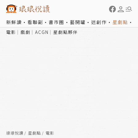
新鮮讀
看聯副
書市圈
藝開罐
迷創作
星劇點
電影
戲劇
ACGN
星劇點夥伴
琅琅悅讀
星劇點
電影