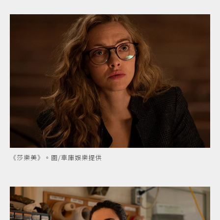
《莎樂美》。圖/車庫娛樂提供