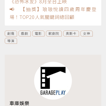
《恐怖冰友》8月全台上映
📢 【抽獎】琅琅悅讀四歲周年慶登
場！TOP20人氣關鍵詞總回顧
創傷
戲劇
電影
歌劇院
奧斯卡
女神
導演
車庫娛樂