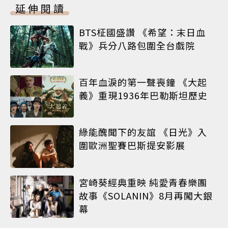
延伸閱讀
BTS柾國盛讚 《希望：末日血
戰》兵分八路包圍全台戲院
百年血淚的第一聲喪鐘 《大起
義》重現1936年巴勒斯坦歷史
綠能醜聞下的友誼 《日光》入
圍歐洲聖賽巴斯提安影展
宮崎葵經典重映 純愛青春樂團
故事《SOLANIN》8月再闖大銀
幕