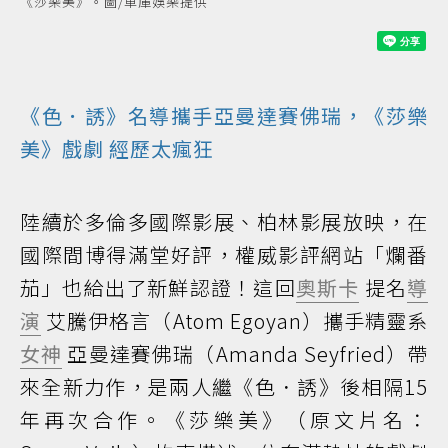
《莎樂美》。圖/車庫娛樂提供
《色．誘》名導攜手亞曼達賽佛瑞，《莎樂
美》
戲劇
經歷太瘋狂
陸續於多倫多國際影展、柏林影展放映，在
國際間博得滿堂好評，權威影評網站「爛番
茄」也給出了新鮮認證！這回
奧斯卡
提名
導
演
艾騰伊格言（Atom Egoyan）攜手精靈系
女神
亞曼達賽佛瑞（Amanda Seyfried）帶
來全新力作，是兩人繼《色．誘》後相隔15
年再次合作。《莎樂美》（原文片名：