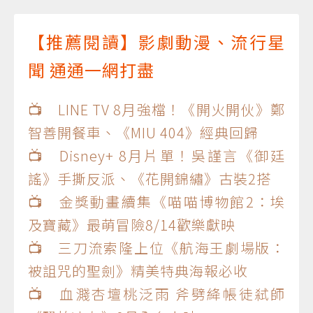
【推薦閱讀】影劇動漫、流行星
聞 通通一網打盡
📺 LINE TV 8月強檔！《開火開伙》鄭
智善開餐車、《MIU 404》經典回歸
📺 Disney+ 8月片單！吳謹言《御廷
謠》手撕反派、《花開錦繡》古裝2搭
📺 金獎動畫續集《喵喵博物館2：埃
及寶藏》最萌冒險8/14歡樂獻映
📺 三刀流索隆上位《航海王劇場版：
被詛咒的聖劍》精美特典海報必收
📺 血濺杏壇桃泛雨 斧劈絳帳徒弒師