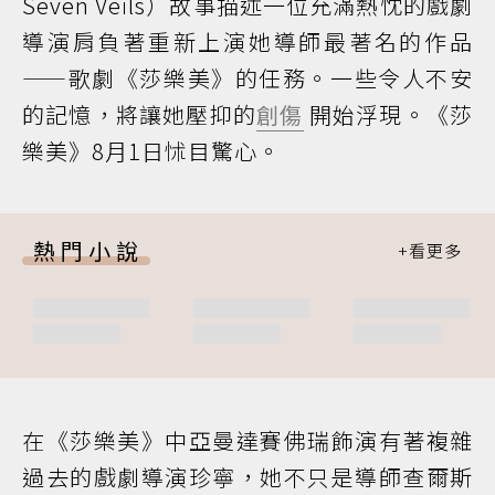
Seven Veils）故事描述一位充滿熱忱的戲劇
導演肩負著重新上演她導師最著名的作品
——歌劇《莎樂美》的任務。一些令人不安
的記憶，將讓她壓抑的
創傷
開始浮現。《莎
樂美》8月1日怵目驚心。
熱門小說
在《莎樂美》中亞曼達賽佛瑞飾演有著複雜
過去的戲劇導演珍寧，她不只是導師查爾斯