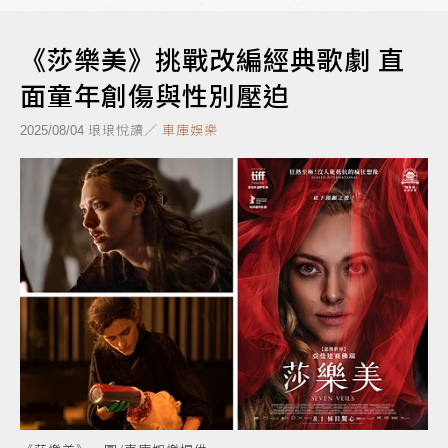
《莎樂美》挑戰改編經典歌劇 直
面童年創傷與性別壓迫
琅琅悅讀／
車庫娛樂
2025/08/04