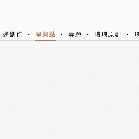
迷創作
星劇點
專題
琅琅原創