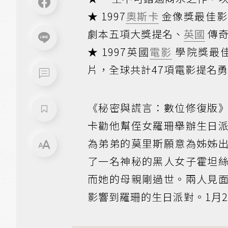
★ 1997
奧斯卡
金像獎最佳影
劇本五項大獎提名、
英國
傳奇
★ 1997英國
電影
學院獎最
片，全球共計47項電影提名勇
《秘密與謊言：數位修復版
卡勸他幫侄女羅珊舉辦生日
為弟弟的莫里斯願意為姊姊
了一名神秘的黑人女子霍坦
而她的母親剛過世。兩人見
影響到羅珊的生日派對。1月2