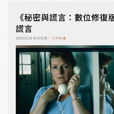
《秘密與謊言：數位修復
謊言
琅琅悅讀／
光年映畫
2025/01/18