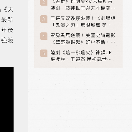
《雀骨》侯明昊x艾米原創古
裝劇 戰神世子與天才機關師
品《天
聯手攻克身世之謎
三哥又双叒叕來襲！《劇場版
，最新
「鬼滅之刃」無限城篇 第一
多年後
章》 七月首登串流平台
票房黑馬逆襲！美國史詩電影
最強競
《華盛頓崛起》好評不斷，輾
壓《玩具總動員5》、《超少
陸劇《這一秒過火》神顏CP
女》
張凌赫、王楚然 民初亂世、
家仇國難也要大談禁忌叔嫂戀