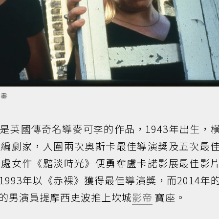
映畫
是英國傳奇名導麥可李的作品，1943年出生，
及編劇家，入圍兩次奧斯卡最佳導演獎及五次最
部處女作《黯淡時光》便勇奪盧卡諾影展最佳影
993年以《赤裸》獲得最佳導演獎，而2014年
的男演員提摩西史波推上坎城
影帝
寶座。