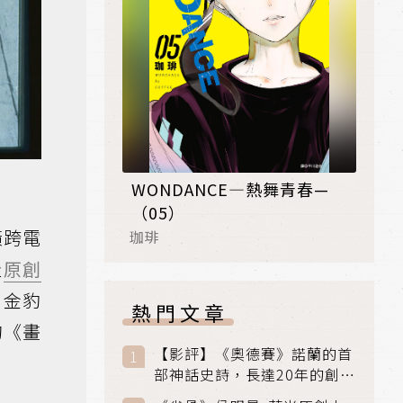
WONDANCE—熱舞青春—
（05）
橫跨電
珈琲
佳
原創
片金豹
熱門文章
的《畫
【影評】《奧德賽》諾蘭的首
部神話史詩，長達20年的創傷
與贖罪之旅