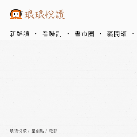
新鮮讀
看聯副
書市圈
藝開罐
琅琅悅讀
星劇點
電影