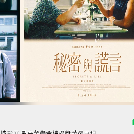
坎城
影展
最高榮譽金棕櫚獎榮耀再現