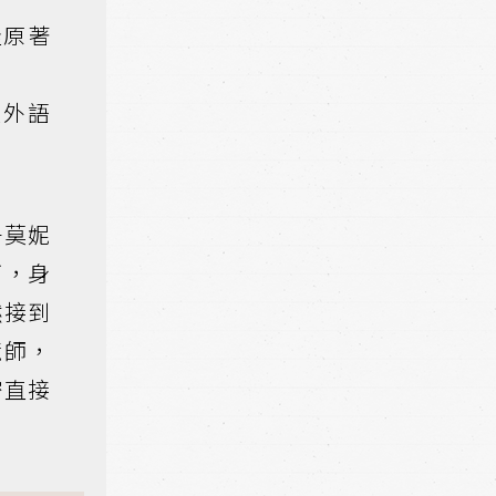
佳原著
佳外語
子莫妮
下，身
然接到
鏡師，
密直接