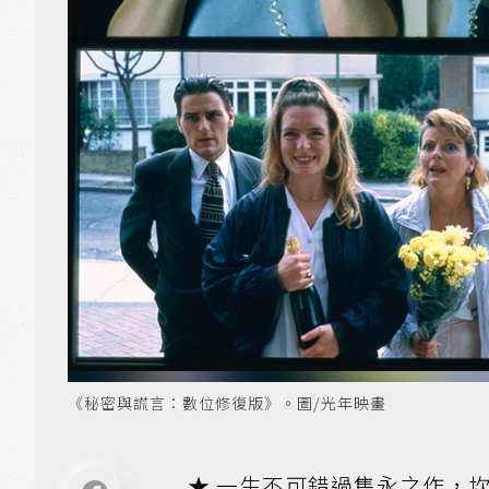
《秘密與謊言：數位修復版》。圖/光年映畫
★ 一生不可錯過雋永之作，