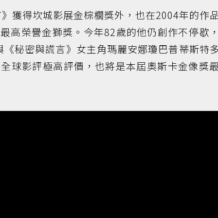
言》獲得坎城影展金棕櫚獎外，也在2004年的作
最高榮譽金獅獎。今年82歲的他仍創作不停歇
s》再與《秘密與謊言》女主角瑪麗安娜瓊巴普蒂斯特
得全球影評極高評價，也將是本屆奧斯卡金像獎