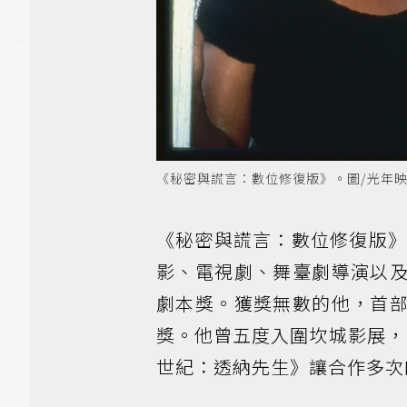
《秘密與謊言：數位修復版》。圖/光年
《秘密與謊言：數位修復版》
影、電視劇、舞臺劇導演以
劇本獎。獲獎無數的他，首
獎。他曾五度入圍坎城影展，1
世紀：透納先生》讓合作多次