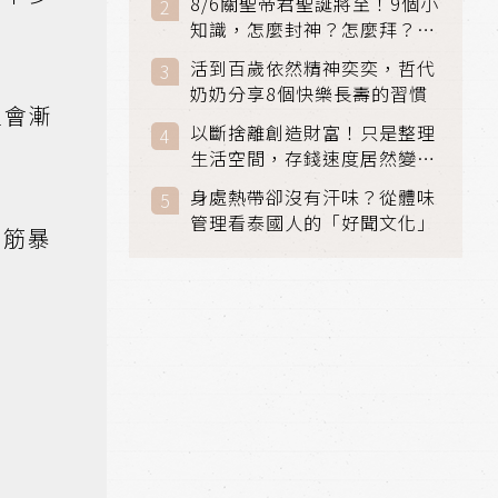
8/6關聖帝君聖誕將至！9個小
知識，怎麼封神？怎麼拜？該
拜哪個關帝？
活到百歲依然精神奕奕，哲代
奶奶分享8個快樂長壽的習慣
定會漸
以斷捨離創造財富！只是整理
生活空間，存錢速度居然變快
了
身處熱帶卻沒有汗味？從體味
管理看泰國人的「好聞文化」
青筋暴