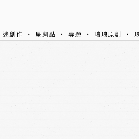
迷創作
星劇點
專題
琅琅原創