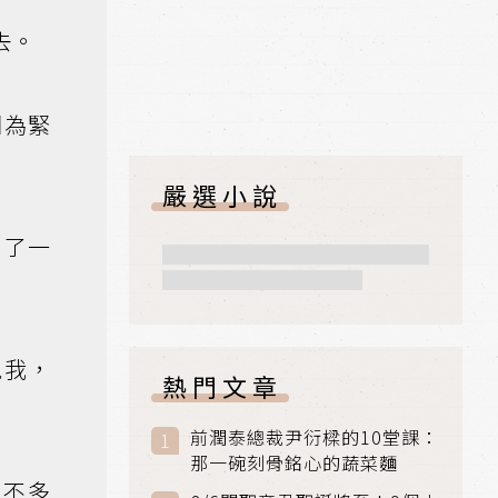
去。
因為緊
嚴選小說
起了一
視我，
熱門文章
前潤泰總裁尹衍樑的10堂課：
那一碗刻骨銘心的蔬菜麵
差不多