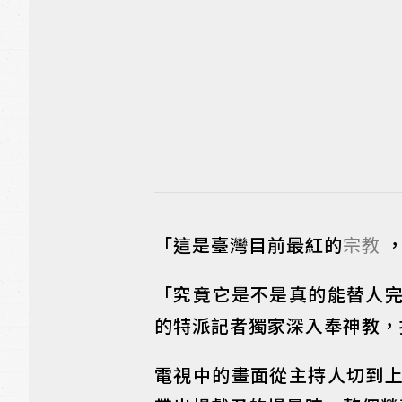
「這是臺灣目前最紅的
宗教
，
「究竟它是不是真的能替人
的特派記者獨家深入奉神教，
電視中的畫面從主持人切到