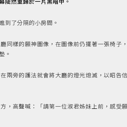
幕陡然重歸於一片黑暗中。
進到了分隔的小房間。
大廳同樣的願神圖像，在圖像前仍擺著一張椅子
墊。
站在兩旁的護法就會將大廳的燈光熄滅，以昭告
前方，高聲喊：「請第一位淑君姊妹上前，感受