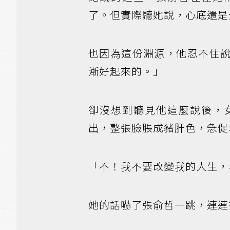
了。但實際聽她說，心底還是
也因為這份淵源，他忍不住
漸好起來的。」
卻沒想到聽見他這麼說後，
出，整張臉脹成豬肝色，急促
「不！我不要改變我的人生，
她的話嚇了張俞哲一跳，連連