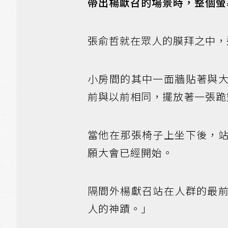
帶出楊獻召的場景時，整個螢
張俞哲就在眾人的膜拜之中，
小房間的其中一面牆貼著與
前與以前相同，擺放著一張跪
當他在那張椅子上坐下後，
願大會已經開始。
隔間外楊獻召站在人群的最
人的神蹟。」