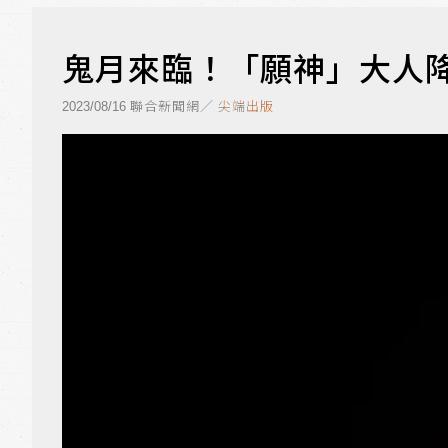
鬼月來臨！「願神」大人降
聯合新聞網／
尖端出版
2023/08/16