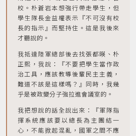
校。朴蒼岩本想強行帶走學生，但
學生隊長金益權表示『不可沒有校
長的指示』而堅持住。這是我後來
才聽說的。
我抵達陸軍總部後去找張都暎、朴
正熙，我說：『不要把學生當作政
治工具，應該教導後輩民主主義，
難道不該是這樣嗎？』同時，我幾
乎是被政變分子強拉進會議室的。
我把想說的話全說出來：『軍隊指
揮系統應該要以總長為主團結一
心，不能掀起混亂，國軍之間不應