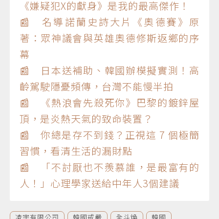
《嫌疑犯X的獻身》是我的最高傑作！
📰 名導諾蘭史詩大片《奧德賽》原
著：眾神議會與英雄奧德修斯返鄉的序
幕
📰 日本送補助、韓國辦模擬實測！高
齡駕駛隱憂頻傳，台灣不能慢半拍
📰 《熱浪會先殺死你》巴黎的鍍鋅屋
頂，是炎熱天氣的致命裝置？
📰 你總是存不到錢？正視這 7 個極簡
習慣，看清生活的漏財點
📰 「不討厭也不羨慕誰，是最富有的
人！」心理學家送給中年人3個建議
凌宇有限公司
韓國戒嚴
全斗煥
韓國