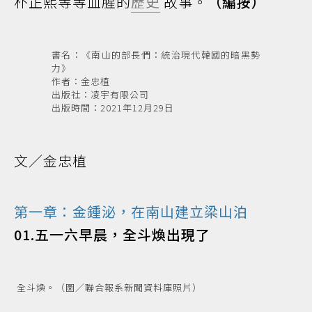
朴正熙等等血腥的
歷史
故事。
（編按）
書名：《南山的部長們：統治現代韓國的暗黑勢
力》
作者：金忠植
出版社：凌宇有限公司
出版時間：2021年12月29日
文／金忠植
第一章：金鍾泌，在南山建立梁山泊
01.五一六早晨，全斗煥出現了
全斗煥。（圖／聯合報系新聞資料庫照片）