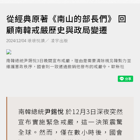
從經典原著《南山的部長們》 回
顧南韓戒嚴歷史與政局變遷
琅琅悅讀／ 凌宇出版
2024/12/04
南韓總統尹錫悅3日晚間宣布戒嚴，理由是需要清除親北韓勢力並
維護憲政秩序，國會則一致通過撤銷他發布的戒嚴令。歐新社
南韓總統
尹錫悅
於12月3日深夜突然
宣布實施緊急戒嚴，這一決策震驚
全球。然而，僅在數小時後，國會