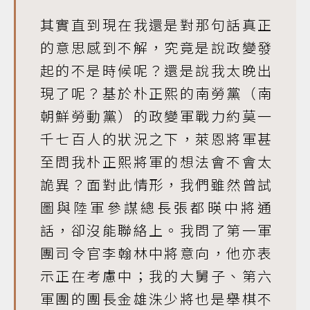
其實直到現在我還是對那句話真正
的意思感到不解，究竟是說政變發
起的不是時候呢？還是說我太晚出
現了呢？基於朴正熙的南勞黨（南
朝鮮勞動黨）的政變軍戰力約莫一
千七百人的狀況之下，萊恩將軍甚
至問我朴正熙將軍的想法會不會太
詭異？面對此情形，我們雖然曾試
圖與陸軍參謀總長張都暎中將通
話，卻沒能聯絡上。我問了第一軍
團司令官李翰林中將意向，他亦表
示正在考慮中；我的大舅子、第六
軍團的團長金雄洙少將也是舉棋不