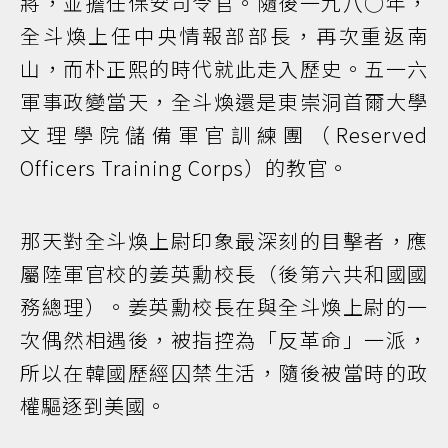
將，並擔任保安司令官。隨後一九八○年，
全斗煥上任中央情報部部長，再次重返南
山，而朴正熙的時代就此走入歷史。五一六
軍事政變當天，全斗煥還是東崇洞首爾大學
文理學院儲備軍官訓練團（Reserved
Officers Training Corps）的教官。
那天對全斗煥上尉印象最深刻的目擊者，應
屬陸軍官校的姜英勳校長（後第六共和國國
務總理）。姜英勳校長在與全斗煥上尉的一
次偶然相遇後，被指控為「反革命」一派，
所以在韓國歷經囚禁生活，隨後被當時的政
權驅逐到美國。