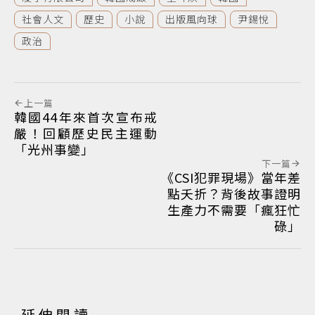
社會人文
歷史
小說
出版風向球
尹錫悅
政治
上一篇
韓國44年來首次宣布戒
嚴！回顧歷史民主運動
「光州事變」
下一篇
《CSI犯罪現場》當年差
點夭折？背後故事證明
生產力不需要「瘋狂忙
碌」
延伸閱讀