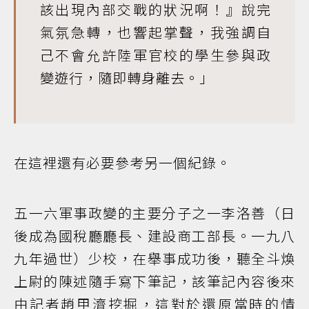
該出現內部交戰的狀況啊！』說完
氣氛急轉，也響起掌聲，我強調自
己不會允許陸軍官校的學生參與政
變遊行，隨即轉身離去。」
在這裡還有必要參考另一個紀錄。
五一六軍事政變的主要分子之一李洛善（日
後成為國稅廳廳長、建設商工部長。一九八
九年過世）少校，在舉事成功後，聽全斗煥
上尉的陳述隨手寫下筆記，該筆記內容後來
由記者趙甲濟挖掘，這對於還原當時的情