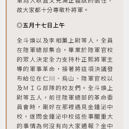
軍為人耿直又充滿正義感的個性，
故大家都十分尊敬朴將軍。
◎五月十七日上午
全斗煥以及李相薰上尉等人，全員
在陸軍總部集合，畢業於陸軍官校
的眾人決定全力支持朴正熙將軍主
導的軍事革命，接著將這項決議發
布給位在仁川、烏山、陸軍官校以
及ＭＩＧ部隊的校友們。全斗煥上
尉等五人，前往陸軍總部的革命委
員會時，剛好在那裡遇見金鍾泌中
校，遂問金鍾泌中校這些事關重大
的事情為何沒有向大家通報？金中