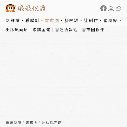
新鮮讀
看聯副
書市圈
藝開罐
迷創作
星劇點
出版風向球
琅讀金句
書迷情報站
書市圈夥伴
琅琅悅讀
書市圈
出版風向球