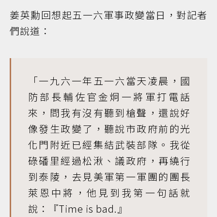
姜英勳回想起五一六軍事政變當日，對記者
們說道：
「一九六一年五一六當天凌晨，國
防部長輔佐官金炯一將軍打電話
來，問我有沒有聽到槍聲，還說好
像發生政變了，聽說市政府前的光
化門附近已經集結武裝部隊。我從
碌磻里經過松湫、議政府，再繞行
到泰陵，去見美軍第一軍團的團長
萊恩中將，他見到我第一句話就
說：『Time is bad.』