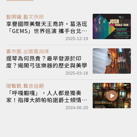
藝開罐.藝文快訊
享譽國際美聲天王喬許・葛洛班
「GEMS」世界巡演 攜手台北愛
樂團2月在TICC開唱！
2025-12-19
書市圈.出版風向球
提琴為何昂貴？最早發源於印
度？揭開弓弦樂器的歷史與美學
2025-03-18
隨聲聽.聲音話題
「呼嘎蝦嘎」，人人都是獨奏
家！指揮大師帕帕諾爵士傾情演
出兩部俄羅斯浪漫神秘經典
2024-06-20