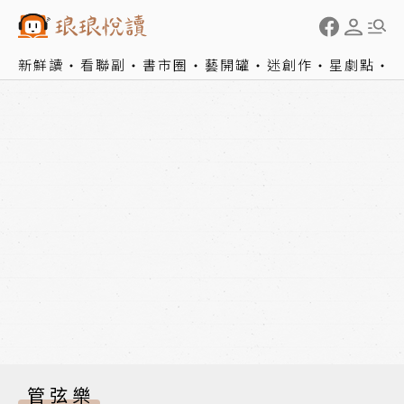
新鮮讀
看聯副
書市圈
藝開罐
迷創作
星劇點
管弦樂