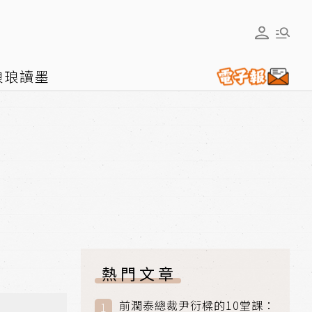
琅琅讀墨
熱門文章
前潤泰總裁尹衍樑的10堂課：