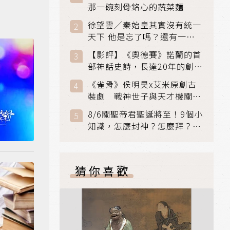
那一碗刻骨銘心的蔬菜麵
徐望雲／秦始皇其實沒有統一
天下 他是忘了嗎？還有一個
小國：衛國
【影評】《奧德賽》諾蘭的首
部神話史詩，長達20年的創傷
與贖罪之旅
《雀骨》侯明昊x艾米原創古
裝劇 戰神世子與天才機關師
聯手攻克身世之謎
8/6關聖帝君聖誕將至！9個小
知識，怎麼封神？怎麼拜？該
拜哪個關帝？
猜你喜歡