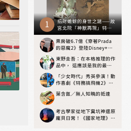
招財蟾蜍的身世之謎——故
宮北院「神獸再現」特展
看見不一樣的祥瑞
票房破6.7億《穿著Prada
的惡魔2》登陸Disney+！
再現時尚魅力的職場教戰守
東野圭吾：在本格推理的作
則
品中， 這應該是我的最高
傑作！——《嫌疑犯X的獻
「少女時代」秀英參演！動
身》
作喜劇《特務搞飛機2》8
月上映
葉含氤／無人知曉的抵達
考古學家從地下糞坑神還原
龐貝日常！《國家地理》雜
誌8月：揭開維蘇威火山