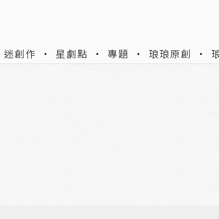
迷創作
星劇點
專題
琅琅原創