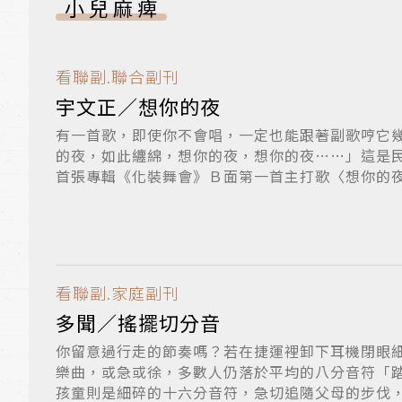
小兒麻痺
看聯副.聯合副刊
宇文正／想你的夜
有一首歌，即使你不會唱，一定也能跟著副歌哼它
的夜，如此纏綿，想你的夜，想你的夜……」這是
首張專輯《化裝舞會》Ｂ面第一首主打歌〈想你的
曲...
看聯副.家庭副刊
多聞／搖擺切分音
你留意過行走的節奏嗎？若在捷運裡卸下耳機閉眼
樂曲，或急或徐，多數人仍落於平均的八分音符「
孩童則是細碎的十六分音符，急切追隨父母的步伐