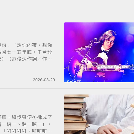
幾句：「想你的夜，想你
民國七十五年底，于台煙
夜〉（范俊逸作詞／作
2026-03-29
細聽，腳步聲便彷彿成了
踏─踏─、踏─踏─」，
，「咑咑咑咑、咑咑咑