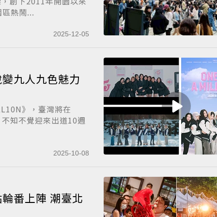
標，創下2011年開園以來
熱鬧...
2025-12-05
 十年蛻變九人九色魅力
ILL10N》，臺灣將在
！不知不覺迎來出道10週
2025-10-08
輪番上陣 潮臺北