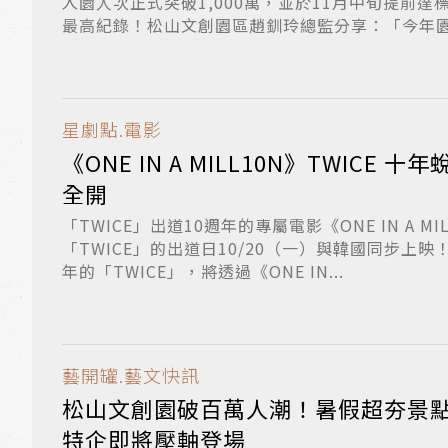
入園人次正式突破1,000萬，並於11月中旬提前達
最高紀錄！松山文創園區趙釧玲總監分享：「今年園區
星劇點.電影
《ONE IN A MILL10N》TWICE
全開
「TWICE」出道10週年的專屬電影《ONE IN A M
「TWICE」的出道日10/20（一）與韓國同步上映
年的「TWICE」，將透過《ONE IN...
藝開罐.藝文快訊
松山文創園破百萬人潮！暑假超夯景點
特企即將壓軸登場