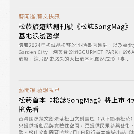
藝開罐.藝文快訊
松菸旅遊誌創刊號《松誌SongMag》
基地浪漫哲學
隨著2024年初誠品松菸24小時書店進駐，以及臺北
Garden City「潮美食公園GOURMET PARK」
菸廠」這片歷史悠久的大松菸基地儼然成形「臺...
藝開罐.藝想視界
松菸首本《松誌SongMag》將上市 
搶先看
台灣國際級文創聚落松山文創園區（以下簡稱松菸
只提供新創品牌實驗性空間，更提供民眾參與藝術
驗。松山文創園區將於7月1日發行首本旅遊小誌《松誌S