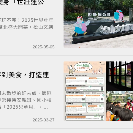
變身「世壯運公
玩不完！2025世界壯年
7日於雙北盛大開幕，松山文創
2025-05-05
落到美食，打造連
週末散步的好去處，園區
經常接待安親班、國小校
025兒童月」，...
2025-03-27