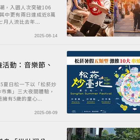
潮，入園人次突破106
其中更有兩日達成近8萬
月人流比去年...
2025-08-14
燒活動：音樂節、
25夏日松一下以「松菸炒
炒市集」三大夜間體驗，
有5歲的童心...
2025-08-09