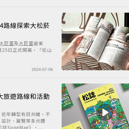
 4路線探索大松菸
大巨蛋
及
大巨蛋
遠東
於6月25日正式開幕，「松山
2024-07-06
4大旅遊路線和活動
）近年轉型有目共睹，不
、設計、展覽等多元體
ongMag》，...