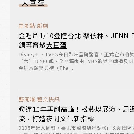
大巨蛋
星劇點.戲劇
金唱片1/10登陸台北 蔡依林、JENN
錫等齊聚
大巨蛋
Disney+ 、TVBS今日帶來重磅驚喜！正式宣布將於 20
（六）16:00 起，全台獨家由TVBS歡樂台轉播及Dis
金唱片頒獎典禮（The ...
藝開罐.藝文快訊
睽違15年再創高峰！松菸以展演、周
流，打造夜間文化新指標
2025年進入尾聲，臺北市國際級景點松山文創園區