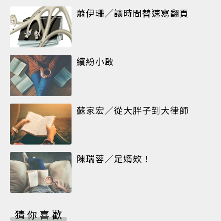
蕭伊珊／讓時間替速寫翻頁
繽紛小啟
蘇家宏／從大胖子到大律師
陳瑞蓉／足媠欸！
猜你喜歡