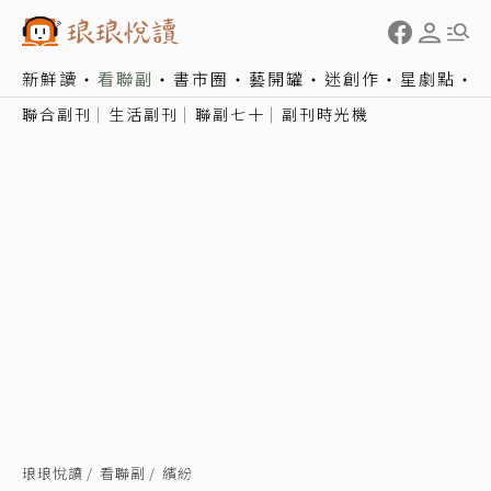
新鮮讀
看聯副
書市圈
藝開罐
迷創作
星劇點
聯合副刊
生活副刊
聯副七十
副刊時光機
琅琅悅讀
看聯副
繽紛