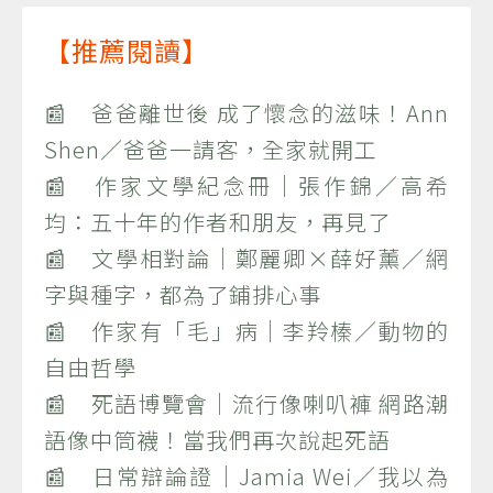
【推薦閱讀】
📰 爸爸離世後 成了懷念的滋味！Ann
Shen／爸爸一請客，全家就開工
📰 作家文學紀念冊｜張作錦／高希
均：五十年的作者和朋友，再見了
📰 文學相對論｜鄭麗卿×薛好薰／網
字與種字，都為了鋪排心事
📰 作家有「毛」病｜李羚榛／動物的
自由哲學
📰 死語博覽會｜流行像喇叭褲 網路潮
語像中筒襪！當我們再次說起死語
📰 日常辯論證｜Jamia Wei／我以為