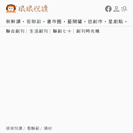
新鮮讀
看聯副
書市圈
藝開罐
迷創作
星劇點
聯合副刊
生活副刊
聯副七十
副刊時光機
琅琅悅讀
看聯副
繽紛