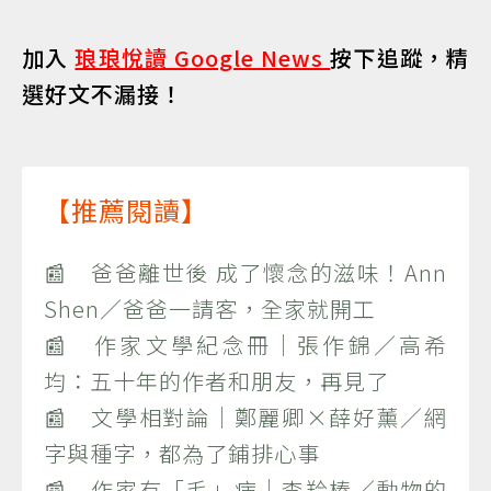
加入
琅琅悅讀 Google News
按下追蹤，精
選好文不漏接！
【推薦閱讀】
📰 爸爸離世後 成了懷念的滋味！Ann
Shen／爸爸一請客，全家就開工
📰 作家文學紀念冊｜張作錦／高希
均：五十年的作者和朋友，再見了
📰 文學相對論｜鄭麗卿×薛好薰／網
字與種字，都為了鋪排心事
📰 作家有「毛」病｜李羚榛／動物的