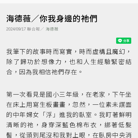
海德薇／你我身邊的祂們
聯合報／
海德薇
2024/09/17
我筆下的故事時而寫實，時而虛構且魔幻，
除了歸功於想像力，也和人生經驗緊密結
合，因為我相信祂們存在。
第一次看見是國小三年級，在老家，下午坐
在床上用寫生板畫畫，忽然，一位素未謀面
的中年婦女「浮」進我的臥室。我盯著鮮明
清晰的祂，身穿深藍色棉布衣，綁著低髮
髻，從頭到尾沒和我對上眼，在臥房中央消