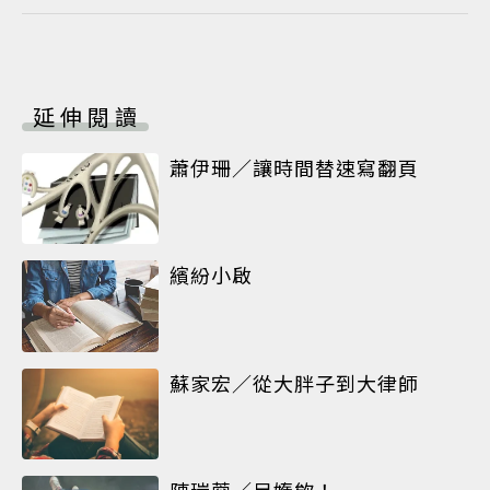
延伸閱讀
蕭伊珊／讓時間替速寫翻頁
繽紛小啟
蘇家宏／從大胖子到大律師
陳瑞蓉／足媠欸！