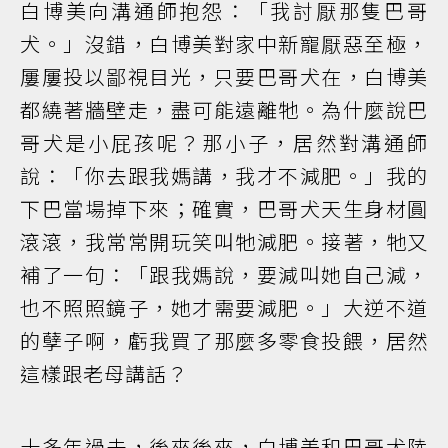
白博美向溝通師抱怨：「我討厭那隻巴哥
犬。」沒錯，白博美對家中新寵厭惡至極，
屢屢投以鄙視目光，只要巴哥犬在，白博美
都繞著牆壁走，盡可能遠離牠。為什麼說巴
哥犬是小屁孩呢？那小子，居然對溝通師
說：「你去跟我媽講，我才不減肥。」我的
下巴當場掉下來；確實，巴哥犬天生身材圓
滾滾，我常常開玩笑叫牠減肥。接著，牠又
補了一句：「跟我媽說，要減叫她自己減，
也不照照鏡子，她才需要減肥。」大逆不道
的孽子啊，虧我買了那麼多零食投餵，居然
這樣跟老母講話？
十多年過去，後來後來，白博美和巴哥犬陸