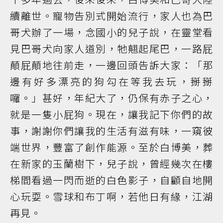
續離世。寵物告別式開始流行，家人也為巴
哥犬辦了一場，念國小的兒子說，在靈堂看
見巴哥犬向家人道別，牠翹起尾巴，一路屁
顛屁顛地往前走，一邊回頭告訴大家：「那
邊有好多漂亮的狗勾在等我去玩，掰掰
囉。」甚好，年紀大了，仍保有赤子之心，
就是一隻小屁狗。現在，讓我記下你們的故
事，謝謝你們讓我的生活有滋有味，一窺彼
端世界，豐富了創作能源。至於白博美，葬
在新家的玉蘭樹下，兒子說，曾經幾次在樓
梯間看過一閃而逝的白色影子，自顧自地開
心玩耍。雪球和布丁啊，若他日有緣，江湖
再見。