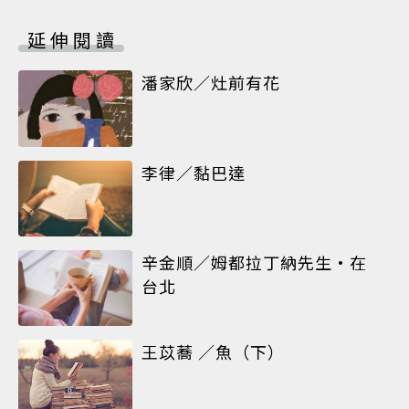
延伸閱讀
潘家欣／灶前有花
李律／黏巴達
辛金順／姆都拉丁納先生•在
台北
王苡蕎 ／魚（下）