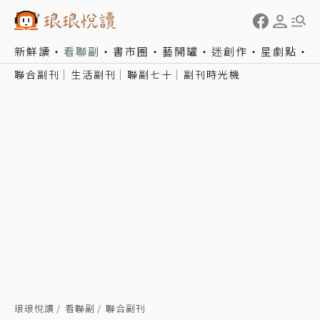
新鮮讀
看聯副
書市圈
藝開罐
迷創作
星劇點
聯合副刊
生活副刊
聯副七十
副刊時光機
琅琅悅讀
看聯副
聯合副刊