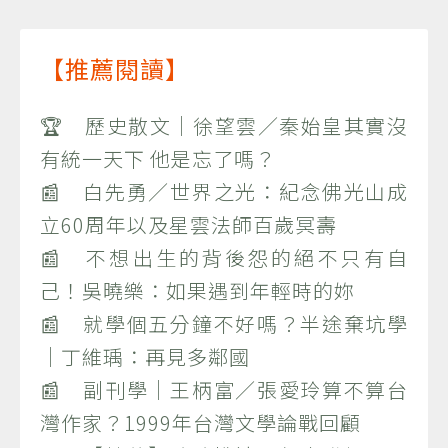
【推薦閱讀】
🏆 歷史散文｜徐望雲／秦始皇其實沒
有統一天下 他是忘了嗎？
📰 白先勇／世界之光：紀念佛光山成
立60周年以及星雲法師百歲冥壽
📰 不想出生的背後怨的絕不只有自
己！吳曉樂：如果遇到年輕時的妳
📰 就學個五分鐘不好嗎？半途棄坑學
｜丁維瑀：再見多鄰國
📰 副刊學｜王柄富／張愛玲算不算台
灣作家？1999年台灣文學論戰回顧