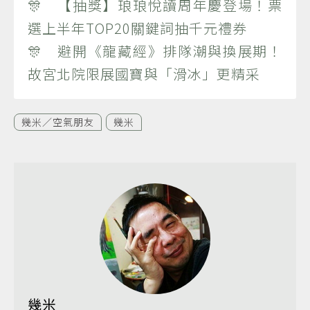
🎊 【抽獎】琅琅悅讀周年慶登場！票
選上半年TOP20關鍵詞抽千元禮券
🎊 避開《龍藏經》排隊潮與換展期！
故宮北院限展國寶與「滑冰」更精采
幾米／空氣朋友
幾米
幾米