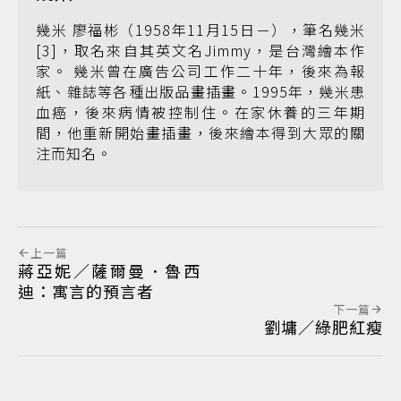
幾米 廖福彬（1958年11月15日－），筆名幾米
[3]，取名來自其英文名Jimmy，是台灣繪本作
家。 幾米曾在廣告公司工作二十年，後來為報
紙、雜誌等各種出版品畫插畫。1995年，幾米患
血癌，後來病情被控制住。在家休養的三年期
間，他重新開始畫插畫，後來繪本得到大眾的關
注而知名。
上一篇
蔣亞妮／薩爾曼．魯西
迪：寓言的預言者
下一篇
劉墉／綠肥紅瘦