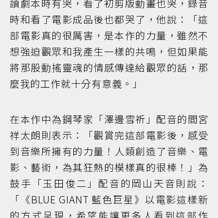
讀劇本時有哭，看了初剪版動畫也哭，錄音
時和看了電影成品後也都哭了，他說：「這
部電影真的很厲害，是本作的力量，雖然不
想強迫觀眾和我產生一樣的共鳴，但如果能
將那股動搖靈魂的情感傳達給觀眾的話，那
麼我的工作就十分有意義。」
在本作中為鋼琴家「澤邊雪祈」配音的間宮
祥太朗則表示：「觀賞完這部電影後，感受
到音樂所擁有的力量！人類創造了音樂、電
影、藝術，為其狂熱的模樣真的很棒！」為
鼓手「玉田俊二」配音的岡山天音則說：
「《BLUE GIANT 藍色巨星》以電影這樣新
的方式呈現，希望能讓更多人看到這部作