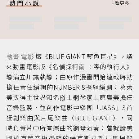
熱門小說
動畫
電影
版《BLUE GIANT 藍色巨星》，請
來動畫電影版《名偵探
柯南
：零的執行人》
導演立川讓執導；由原作漫畫開始連載時就
擔任責任編輯的NUMBER 8擔綱編劇；葛萊
美獎得主世界知名爵士鋼琴家上原廣美擔任
音樂監製，並創作電影中樂團「JASS」3首
獨創樂曲與片尾樂曲〈BLUE GIANT〉，同
時負責片中所有樂曲的鋼琴演奏；曾就讀美
國柏克萊音樂學院的薩克斯風新星馬場智