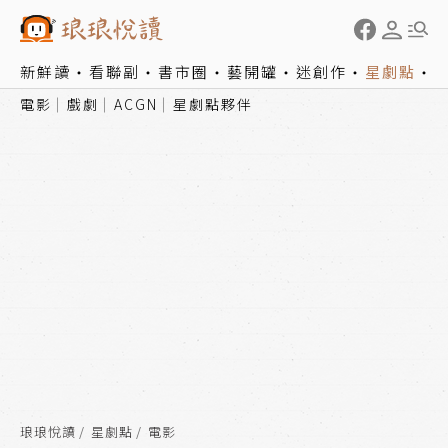
新鮮讀
看聯副
書市圈
藝開罐
迷創作
星劇點
電影
戲劇
ACGN
星劇點夥伴
琅琅悅讀
星劇點
電影