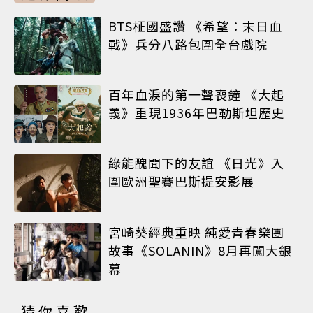
BTS柾國盛讚 《希望：末日血
戰》兵分八路包圍全台戲院
百年血淚的第一聲喪鐘 《大起
義》重現1936年巴勒斯坦歷史
綠能醜聞下的友誼 《日光》入
圍歐洲聖賽巴斯提安影展
宮崎葵經典重映 純愛青春樂團
故事《SOLANIN》8月再闖大銀
幕
猜你喜歡