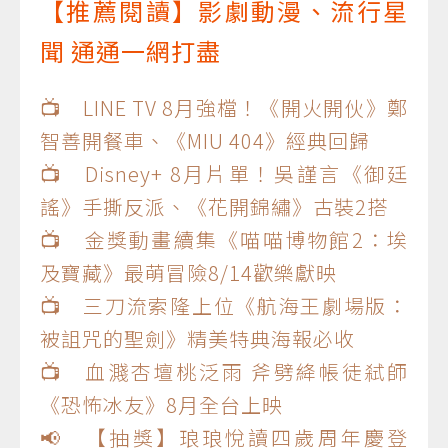
【推薦閱讀】影劇動漫、流行星
聞 通通一網打盡
📺 LINE TV 8月強檔！《開火開伙》鄭
智善開餐車、《MIU 404》經典回歸
📺 Disney+ 8月片單！吳謹言《御廷
謠》手撕反派、《花開錦繡》古裝2搭
📺 金獎動畫續集《喵喵博物館2：埃
及寶藏》最萌冒險8/14歡樂獻映
📺 三刀流索隆上位《航海王劇場版：
被詛咒的聖劍》精美特典海報必收
📺 血濺杏壇桃泛雨 斧劈絳帳徒弒師
《恐怖冰友》8月全台上映
📢 【抽獎】琅琅悅讀四歲周年慶登