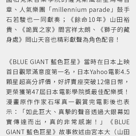
章、人氣樂團「millennium parade」鼓手
石若駿也一同獻奏；《餘命10年》山田裕
貴、《詭異之家》間宮祥太朗、《獅子的藏
身處》岡山天音也精彩獻聲為角色配音！
《BLUE GIANT 藍色巨星》當時在日本上映
首日觀眾滿意度第一名，日本Yahoo電影4.5
顆星超高分評價，好評賣座突破12億日幣，
更榮獲第47屆日本電影學院獎最佳配樂獎！
漫畫原作作家石塚真一觀賞完電影後也表
示：「如此巨大、真摯的聲音透過大銀幕如
實傳達而出，真的非常感謝！」《BLUE
GIANT 藍色巨星》故事敘述由宮本大（山田