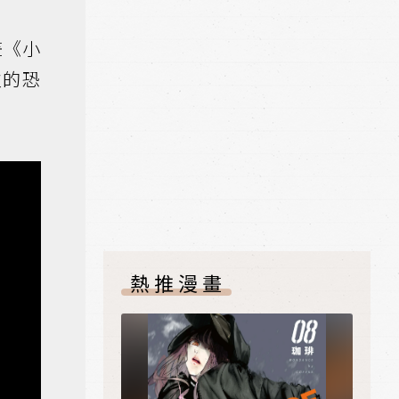
畫《小
次的恐
熱推漫畫