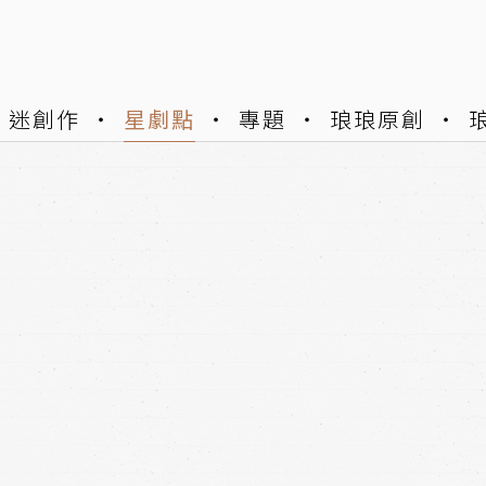
迷創作
星劇點
專題
琅琅原創