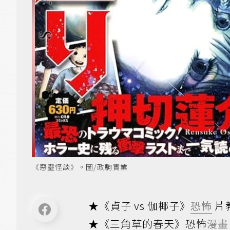
《惡靈怪談》。圖/政駒實業
★《貞子 vs 伽椰子》
恐怖
片
★《三角草的春天》恐怖
漫畫