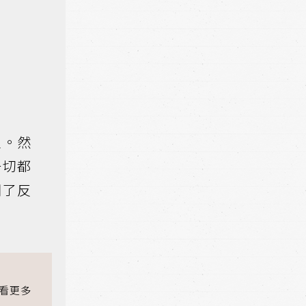
家。然
一切都
開了反