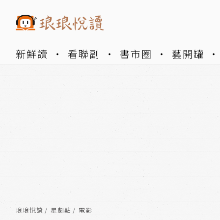
新鮮讀
看聯副
書市圈
藝開罐
琅琅悅讀
星劇點
電影