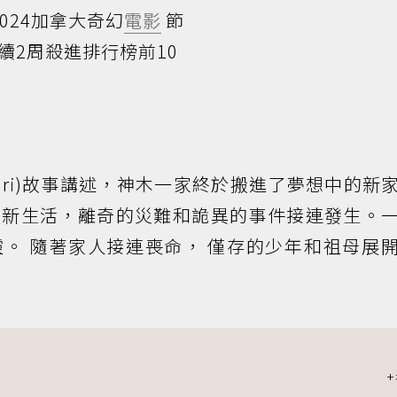
2024加拿大奇幻
電影
節
續2周殺進排行榜前10
Sayuri)故事講述，神木一家終於搬進了夢想中的新
受新生活，離奇的災難和詭異的事件接連發生。
。 隨著家人接連喪命， 僅存的少年和祖母展