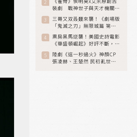
《雀骨》侯明昊x艾米原創古
裝劇 戰神世子與天才機關師
聯手攻克身世之謎
三哥又双叒叕來襲！《劇場版
「鬼滅之刃」無限城篇 第一
章》 七月首登串流平台
票房黑馬逆襲！美國史詩電影
《華盛頓崛起》好評不斷，輾
壓《玩具總動員5》、《超少
陸劇《這一秒過火》神顏CP
女》
張凌赫、王楚然 民初亂世、
家仇國難也要大談禁忌叔嫂戀