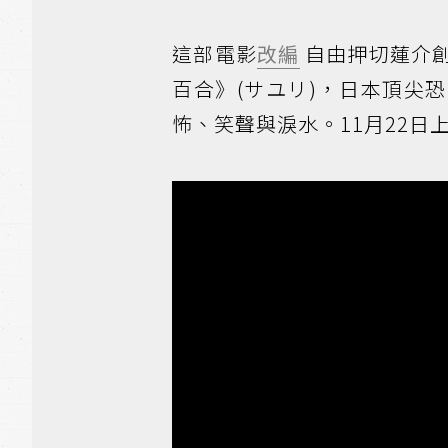
這部電影
改編
自由押切蓮介
百合》(サユリ)，日本頂尖
怖、笑聲與淚水。11月22日