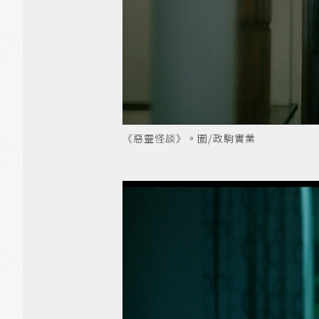
《惡靈怪談》。圖/政駒實業