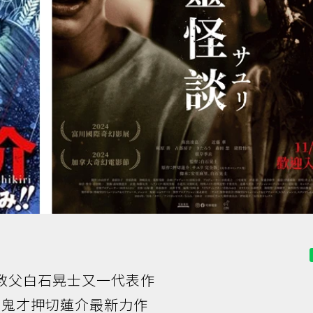
教父白石晃士又一代表作
鬼才押切蓮介最新力作