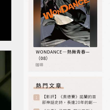
WONDANCE—熱舞青春—
（08）
珈琲
熱門文章
【影評】《奧德賽》諾蘭的首
部神話史詩，長達20年的創傷
與贖罪之旅