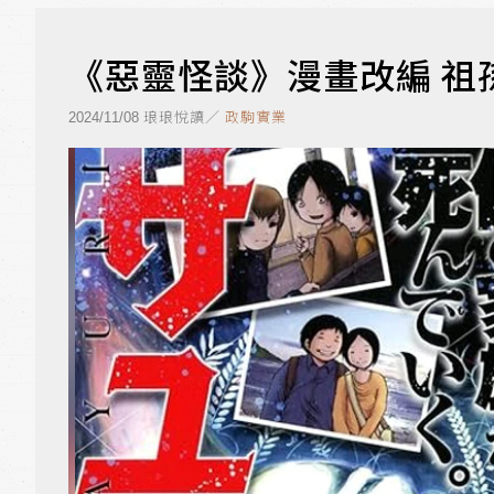
《惡靈怪談》漫畫改編 祖
琅琅悅讀／
政駒實業
2024/11/08