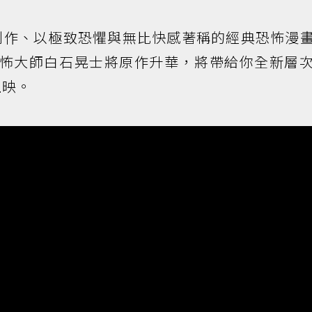
創作、以極致恐懼與無比快感著稱的經典恐怖漫
恐怖大師白石晃士將原作升華，將帶給你全新層
上映。