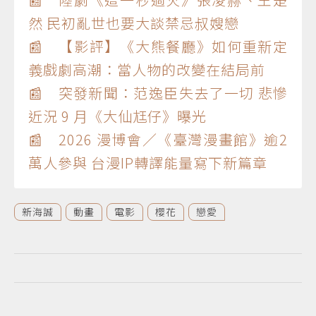
然 民初亂世也要大談禁忌叔嫂戀
📰 【影評】《大熊餐廳》如何重新定
義戲劇高潮：當人物的改變在結局前
📰 突發新聞：范逸臣失去了一切 悲慘
近況 9 月《大仙尪仔》曝光
📰 2026 漫博會／《臺灣漫畫館》逾2
萬人參與 台漫IP轉譯能量寫下新篇章
新海誠
動畫
電影
櫻花
戀愛