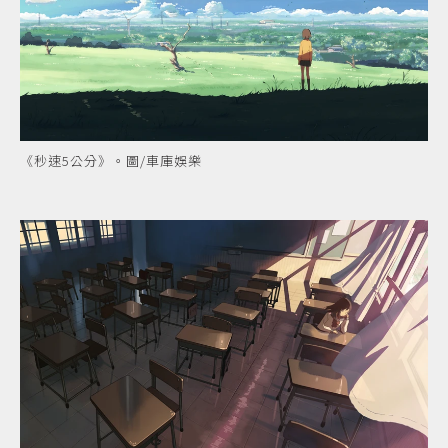
《秒速5公分》。圖/車庫娛樂