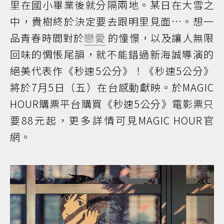
里在國小畢業後就分隔兩地。某日在大雪之
中，貴樹終於決定要去跟明里見面…。想一
品青春時間對於
戀愛
的憧憬，以及讓人無限
回味的惆悵尾韻，就不能錯過新海誠導演的
絕美代表作《秒速5公分》！《秒速5公分》
將於7月5日（五）在台感動獻映。於MAGIC
HOUR購票平台購買《秒速5公分》電影票只
要88元起，更多詳情可見MAGIC HOUR官
網。