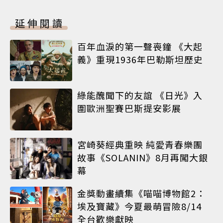
延伸閱讀
百年血淚的第一聲喪鐘 《大起
義》重現1936年巴勒斯坦歷史
綠能醜聞下的友誼 《日光》入
圍歐洲聖賽巴斯提安影展
宮崎葵經典重映 純愛青春樂團
故事《SOLANIN》8月再闖大銀
幕
金獎動畫續集《喵喵博物館2：
埃及寶藏》今夏最萌冒險8/14
全台歡樂獻映