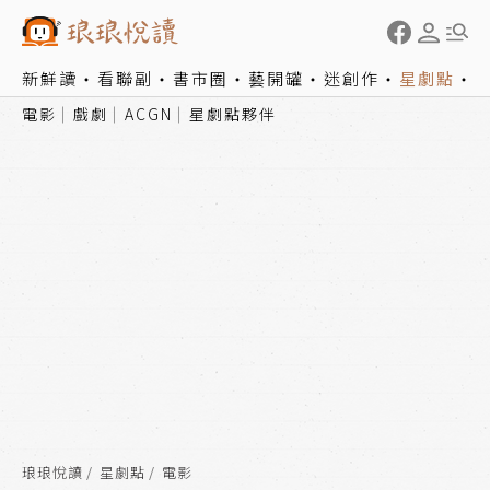
新鮮讀
看聯副
書市圈
藝開罐
迷創作
星劇點
電影
戲劇
ACGN
星劇點夥伴
琅琅悅讀
星劇點
電影