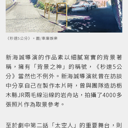
《秒速5公分》。圖/車庫娛樂
新海誠導演的作品素以細膩寫實的背景著
稱，擁有「背景之神」的稱號，《秒速5公
分》當然也不例外。新海誠導演就曾在訪談
中分享自己在製作本片時，曾與團隊造訪栃
木縣JR兩毛線沿線的岩舟站，拍攝了4000多
張照片作為取景參考。
至於劇中第二話「太空人」的重要舞台，則