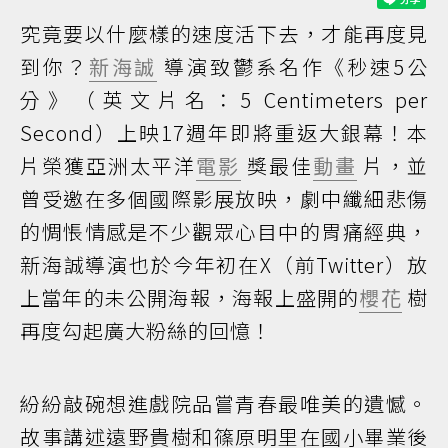
究竟要以什麼樣的速度活下去，才能再度見
到你？
新海誠
導演致鬱系名作《秒速5公
分》（英文片名：5 Centimeters per
Second）上映17週年即將重返大銀幕！本
片榮獲亞洲太平洋
電影
獎最佳
動畫
片，並
曾受邀在多個國際影展放映，劇中纖細悲傷
的惆悵情感是不少觀眾心目中的胃痛經典，
新海誠導演也於今年初在X（前Twitter）放
上當年的未公開海報，海報上盛開的
櫻花
樹
再度勾起廣大粉絲的回憶！
紛紛敲碗想進戲院品嘗青春最唯美的遺憾。
故事講述遠野貴樹和篠原明里在國小畢業後