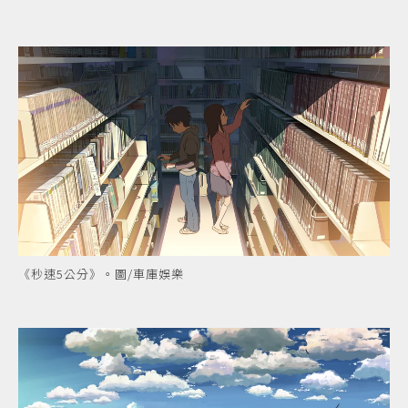
《秒速5公分》。圖/車庫娛樂