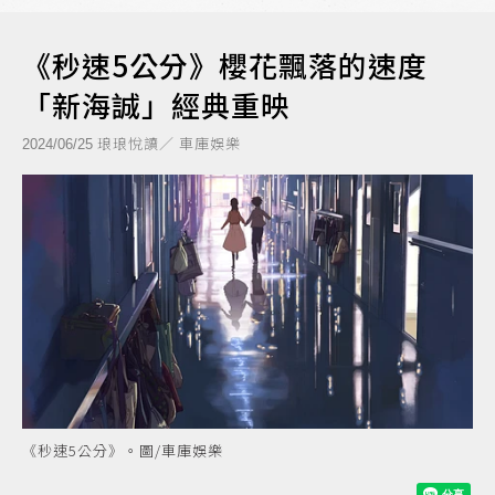
《秒速5公分》櫻花飄落的速度
「新海誠」經典重映
琅琅悅讀／ 車庫娛樂
2024/06/25
《秒速5公分》。圖/車庫娛樂