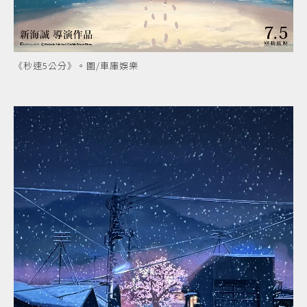
《秒速5公分》。圖/車庫娛樂