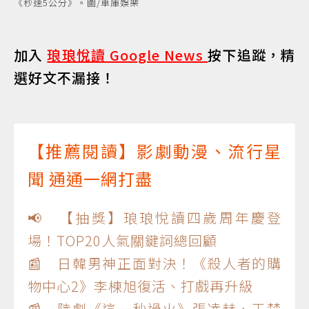
《秒速5公分》。圖/車庫娛樂
加入
琅琅悅讀 Google News
按下追蹤，精
選好文不漏接！
【推薦閱讀】影劇動漫、流行星
聞 通通一網打盡
📢 【抽獎】琅琅悅讀四歲周年慶登
場！TOP20人氣關鍵詞總回顧
📰 日韓男神正面對決！《殺人者的購
物中心2》李棟旭復活、打戲再升級
📰 陸劇《這一秒過火》張凌赫、王楚