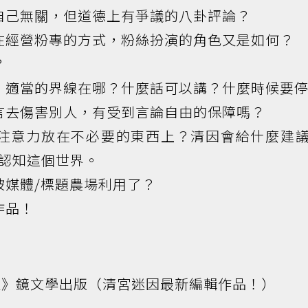
對跟自己無關，但道德上有爭議的八卦評論？
看待現在經營粉專的方式，粉絲扮演的角色又是如何？
？
論八卦，適當的界線在哪？什麼話可以講？什麼時候要
用發言去傷害別人，有受到言論自由的保障嗎？
我們把注意力放在不必要的東西上？清因會給什麼建
認知這個世界。
不是被媒體/標題農場利用了？
伸作品！
達》鏡文學出版（清宮迷因最新編輯作品！）