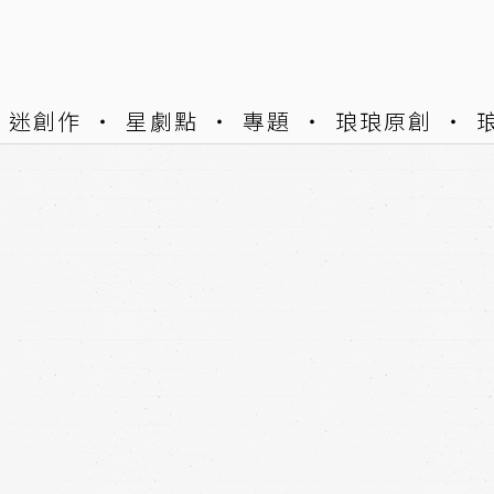
迷創作
星劇點
專題
琅琅原創