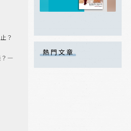
停止？
熱門文章
議？—