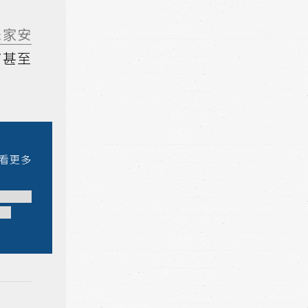
朱家安
i甚至