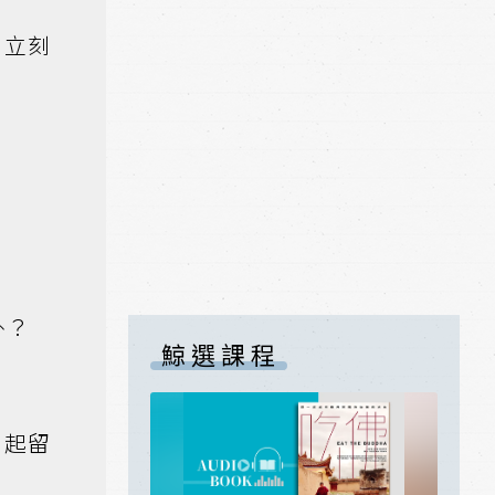
！立刻
卦？
鯨選課程
引起留