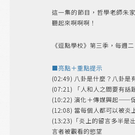
這一集的節目，哲學老師朱
聽起來啊啊啊！
《逗點學校》第三季，每週二
■亮點＋重點提示
(02:49) 八卦是什麼？八
(07:21) 「人和人之間要
(10:22) 演化＋傳媒興起
(12:08) 當每個人都可以
(13:23)「炎上的留言多
言者被觀看的慾望