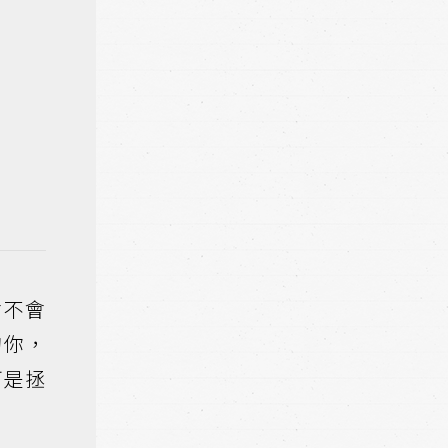
會不會
的你，
可是拯