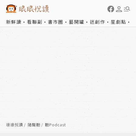
新鮮讀
看聯副
書市圈
藝開罐
迷創作
星劇點
琅琅悅讀
隨聲聽
聽Podcast