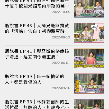
瓶說書 EP.44｜徵信社都在做些
什麼？歡迎光臨宅爾摩斯的萬事
屋
2022-10-05
瓶說書 EP.43｜大師兄毫無掩藏
的「沉船」告白！初戀甜蜜酸
澀，與那些關於寂寞的故事
2022-08-13
瓶說書 EP.41｜與亞斯伯格症孩
子溝通，建立關係最重要！
2022-06-01
瓶說書 EP.39｜每一個憤怒的
人，都是受傷的人
2022-03-16
瓶說書 EP.38｜林靜芸醫師的生
活哲學：無齡的人，無論多老都