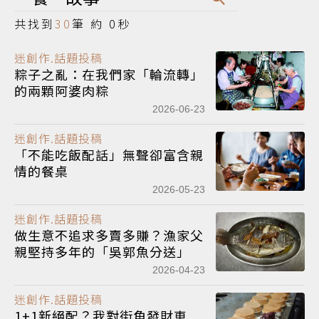
共找到
30
筆 約 0秒
迷創作.話題投稿
粽子之亂：在我們家「輪流轉」
的兩顆阿婆肉粽
2026-06-23
迷創作.話題投稿
「不能吃飯配話」無聲卻富含親
情的餐桌
2026-05-23
迷創作.話題投稿
做生意不追求多賣多賺？漁家父
親堅持多年的「吳郭魚分送」
2026-04-23
迷創作.話題投稿
1+1新絕配？我對街角發財車