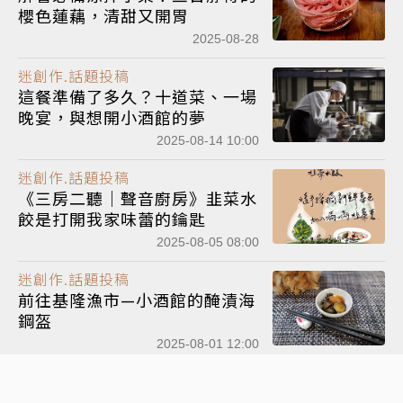
櫻色蓮藕，清甜又開胃
2025-08-28
迷創作.話題投稿
這餐準備了多久？十道菜、一場
晚宴，與想開小酒館的夢
2025-08-14 10:00
迷創作.話題投稿
《三房二聽｜聲音廚房》韭菜水
餃是打開我家味蕾的鑰匙
2025-08-05 08:00
迷創作.話題投稿
前往基隆漁市—小酒館的醃漬海
鋼盔
2025-08-01 12:00
迷創作.話題投稿
《三房二聽｜聲音廚房》蕃茄炒