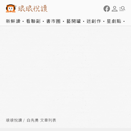
新鮮讀
看聯副
書市圈
藝開罐
迷創作
星劇點
琅琅悅讀
白先勇 文章列表