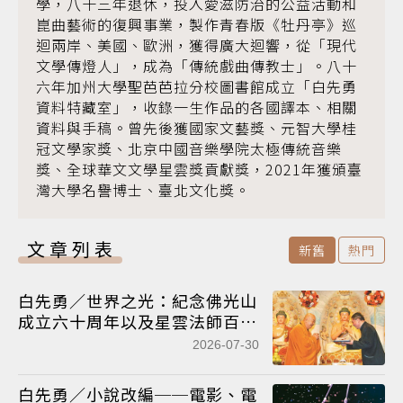
學，八十三年退休，投入愛滋防治的公益活動和
崑曲藝術的復興事業，製作青春版《牡丹亭》巡
迴兩岸、美國、歐洲，獲得廣大迴響，從「現代
文學傳燈人」，成為「傳統戲曲傳教士」。八十
六年加州大學聖芭芭拉分校圖書館成立「白先勇
資料特藏室」，收錄一生作品的各國譯本、相關
資料與手稿。曾先後獲國家文藝獎、元智大學桂
冠文學家獎、北京中國音樂學院太極傳統音樂
獎、全球華文文學星雲獎貢獻獎，2021年獲頒臺
灣大學名譽博士、臺北文化獎。
文章列表
新舊
熱門
白先勇／世界之光：紀念佛光山
成立六十周年以及星雲法師百歲
冥壽
2026-07-30
白先勇／小說改編──電影、電