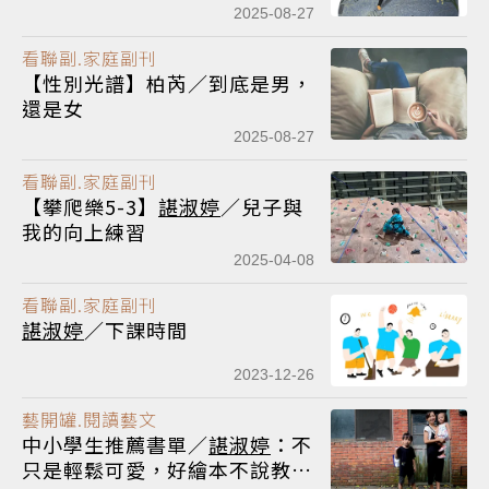
個媽媽的性平教養練習
2025-08-27
看聯副.家庭副刊
【性別光譜】柏芮／到底是男，
還是女
2025-08-27
看聯副.家庭副刊
【攀爬樂5-3】
諶淑婷
／兒子與
我的向上練習
2025-04-08
看聯副.家庭副刊
諶淑婷
／下課時間
2023-12-26
藝開罐.閱讀藝文
中小學生推薦書單／
諶淑婷
：不
只是輕鬆可愛，好繪本不說教一