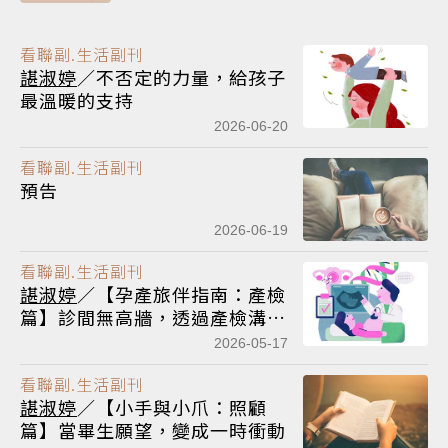
看聯副.生活副刊
諶淑婷
／不否定的力量，給孩子
最溫暖的支持
2026-06-20
看聯副.生活副刊
預告
2026-06-19
看聯副.生活副刊
諶淑婷
／【孕產旅伴指南：產檢
篇】診間無高牆，透過產檢溝通
落實生產自主權
2026-05-17
看聯副.生活副刊
諶淑婷
／【小手與小爪：照顧
篇】當畢生願望，變成一時衝動