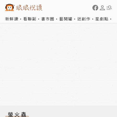
新鮮讀
看聯副
書市圈
藝開罐
迷創作
星劇點
螢火蟲