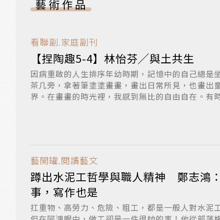
藝術作品
看聯副.家庭副刊
【捏陶趣5-4】林怡芬╱與土共生
因病重啟的人生排序年幼時期，記憶中的自己總是
茶几旁，拿著筆塗塗畫畫，畫出日常所見，也畫出
界。在畫畫的時光裡，我感到無比的自由自在。有
或...
藝開罐.閱讀藝文
蹲出水泥工哲學與職人精神 鄭志鴻
事，寫作也是
扛重物、高勞力、危險、粗工，都是一般人對水泥
但在阿鴻眼中，做工卻是一件很帥的事！他從部落格