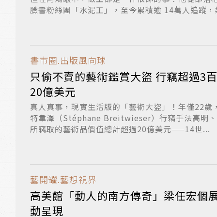
臉書粉絲團「水泥工」，至今累積逾 14萬人追蹤，樂
書市圈.出版風向球
只偷不賣的藝術鑑賞大盜 行竊超過3
20億美元
真人真事，現實生活版的「藝術大盜」！年僅22歲
特韋澤（Stéphane Breitwieser）行竊手法
所竊取的藝術品價值總計超過20億美元——14世...
藝開罐.藝想視界
高美館「動人的南方傳奇」梁任宏個展 25年創作結晶
動呈現