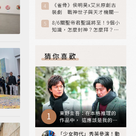
與贖罪之旅
《雀骨》侯明昊x艾米原創古
裝劇 戰神世子與天才機關師
聯手攻克身世之謎
8/6關聖帝君聖誕將至！9個小
知識，怎麼封神？怎麼拜？該
拜哪個關帝？
猜你喜歡
東野圭吾：在本格推理的
作品中， 這應該是我的最
高傑作！——《嫌疑犯X的
「少女時代」秀英參演！動
獻身》