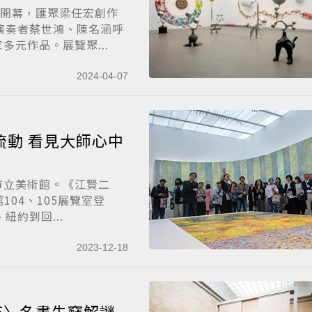
日開幕，匯聚梁任宏創作
演奏者蔡世鴻、陳名涵呼
元作品。展覽聚...
2024-04-07
流動 看見大師心中
市立美術館。《江賢二
104、105展覽室登
約到回...
2023-12-18
莎〉名畫失竊解謎