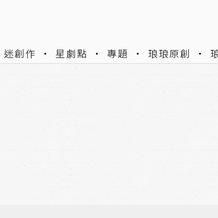
迷創作
星劇點
專題
琅琅原創