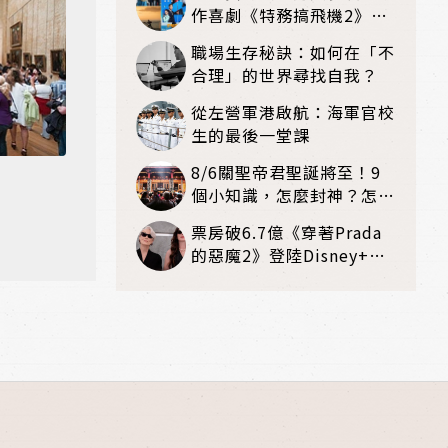
作喜劇《特務搞飛機2》8
月上映
職場生存秘訣：如何在「不
合理」的世界尋找自我？
從左營軍港啟航：海軍官校
生的最後一堂課
8/6關聖帝君聖誕將至！9
個小知識，怎麼封神？怎麼
拜？該拜哪個關帝？
票房破6.7億《穿著Prada
的惡魔2》登陸Disney+！
再現時尚魅力的職場教戰守
則