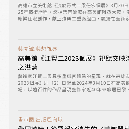
高雄市立美術館《流於形式—梁任宏個展》3月30
25年藝術歷程，悠揚樂音流瀉在高美館雕塑大廳，
應梁任宏創作，獻上弦樂二重奏組曲，飄揚在藝術家多
藝開罐.藝想視界
高美館《江賢二2023個展》視聽交映
之湛藍
藝術家江賢二最具多重感官體驗的呈現，就在高雄
2023個展》即（2）日起至2024年3月10日在高美館
場，以逾百件的作品呈現藝術家近40年來旅居巴黎、紐
書市圈.出版風向球
全國熱議！從羅浮宮消失的〈蒙娜麗