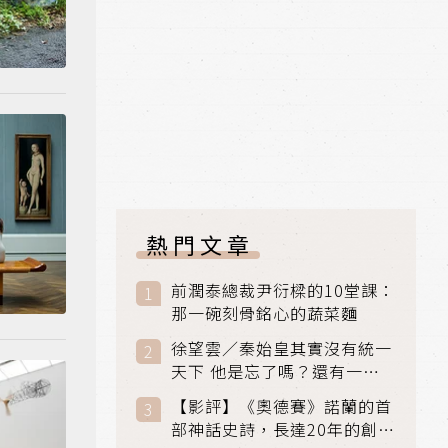
熱門文章
前潤泰總裁尹衍樑的10堂課：
那一碗刻骨銘心的蔬菜麵
徐望雲／秦始皇其實沒有統一
天下 他是忘了嗎？還有一個
小國：衛國
【影評】《奧德賽》諾蘭的首
部神話史詩，長達20年的創傷