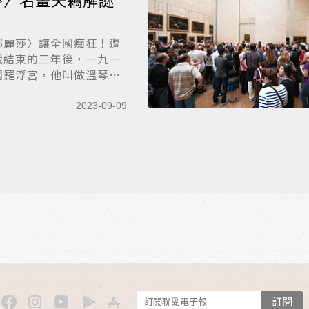
娜麗莎〉讓全國痴狂！遭
戰結束的三年後，一九一
國羅浮宮，他叫做溫琴
2023-09-09
訂閱