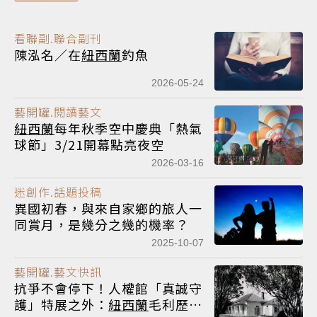
看聯副.聯合副刊
陳泓名／在
紐西蘭
釣魚
2026-05-24
藝開罐.閱讀藝文
紐西蘭
每年秋季空中慶典「熱氣
球節」3/21開幕點亮夜空
2026-03-16
迷創作.話題投稿
異國初春，與來自家鄉的旅人一
同賞月，是幾分之幾的機率？
2025-10-07
藝開罐.藝文快訊
抗爭不會停下！人權館「真誠守
護」特展之外：
紐西蘭
毛利歷史