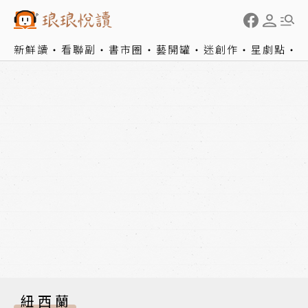
新鮮讀
看聯副
書市圈
藝開罐
迷創作
星劇點
紐西蘭