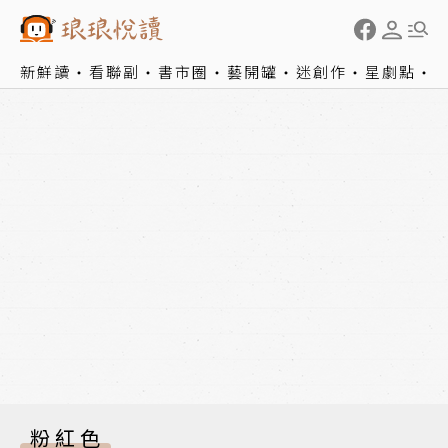
新鮮讀
看聯副
書市圈
藝開罐
迷創作
星劇點
粉紅色