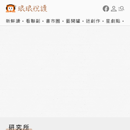
新鮮讀
看聯副
書市圈
藝開罐
迷創作
星劇點
研究所