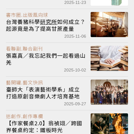
2025-11-23
書市圈.出版風向球
台灣養豬科學
研究所
如何成立？
起源竟是為了提高甘蔗產量
2025-11-06
看聯副.聯合副刊
張嘉真／我忘記我們一起看過山
羌
2025-10-02
藝開罐.藝文快訊
臺師大「表演藝術學系」成立
打造原創音樂劇人才培育基地
2025-09-27
迷創作.創作專欄
【作家餐桌2.0】翁禎翊／跨國
界餐桌約定：鐵板時光