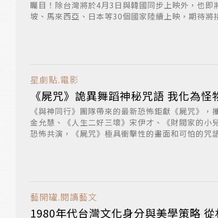
矚目！除台灣將於4月3日與韓國同步上映外，也即
坡、馬來西亞、日本等30個國家陸續上映，期待將接
星劇點.電影
《屍咒》詭異舞蹈神秘咒語 我化為
《與神同行》團隊帶來的最新恐怖鉅獻《屍咒》，
金允慧、《人生二好三壞》宋伊才、《財閥家的小
恐怖共演，《屍咒》極具衝擊性的畫面和可怕的咒
有...
藝開罐.閱讀藝文
1980年代台灣文化身分與美學策略 