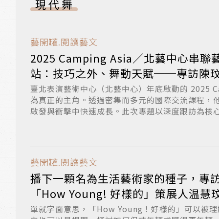
現代舞
藝開罐.閱讀藝文
2025 Camping Asia／北藝中心
站：技巧之外、舞動天賦──專訪陳
睿耘、魯直葳
臺北表演藝術中心（北藝中心）年底啟動的 2025 Cam
為真正的主角。透過密集而多元的國際交流課程，
啟發與衝擊中快速成長。此次專題以深度跟訪為核心，
藝開罐.閱讀藝文
播下一顆名為生活藝術家的種子，專
「How Young! 好樣的」策展人温慧
單就字面意思，「How Young！好樣的」可以被