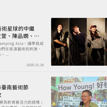
串聯藝術星球的中繼
玟萱、陳品嫻、張
ping Asia，讓學員成
他們在表演藝術的刺激、
...
2025-11-26
訪臺南藝術節
玟
理解為對青春活力的感嘆；