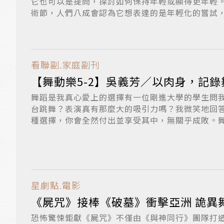
它也可以是提問，探討如何保持年輕或顯得更年輕
術節，人們八成會認為它想表達的是年輕化的嘗試，反
看聯副.家庭副刊
【舞動樂5-2】吳義芳／以肉身，記
舞蹈是我真心愛上的選擇有一位剛進大學的學生問
台跳舞？表演真有那麼大的吸引力嗎？我微笑地回
種選擇，你會全然付出並享受其中，無關乎成敗。
就...
星劇點.電影
《屍咒》接棒《破墓》衝擊亞洲 詭異
恐怖驚悚鉅獻《屍咒》不僅由《與神同行》團隊打