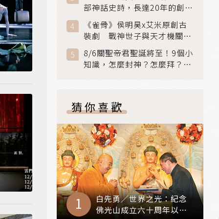
部神話史詩，長達20年的創傷
與贖罪之旅
《雀骨》侯明昊x艾米原創古
裝劇 戰神世子與天才機關師
聯手攻克身世之謎
8/6關聖帝君聖誕將至！9個小
知識，怎麼封神？怎麼拜？該
拜哪個關帝？
猜你喜歡
白先勇／世界之光：紀念
佛光山成立六十周年以及