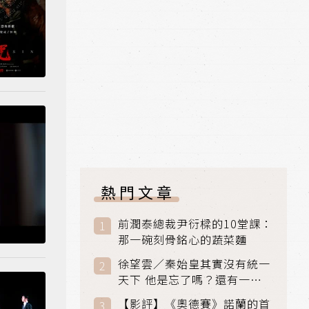
熱門文章
前潤泰總裁尹衍樑的10堂課：
那一碗刻骨銘心的蔬菜麵
徐望雲／秦始皇其實沒有統一
天下 他是忘了嗎？還有一個
小國：衛國
【影評】《奧德賽》諾蘭的首