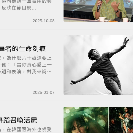
。這句標語一旦被用於藝
映在節目規...
2025-10-08
錄舞者的生命刻痕
我，為什麼六十歲還要上
答他：「當你真心愛上一
舞蹈和表演，對我來說
2025-01-07
舞蹈召喚活屍
造，在韓國跟海外也備受