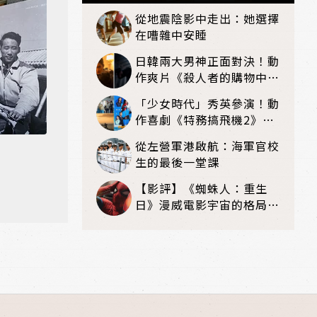
星雲法師百歲冥壽
從地震陰影中走出：她選擇
在嘈雜中安睡
日韓兩大男神正面對決！動
作爽片《殺人者的購物中心
2》回歸，李棟旭復活、打
「少女時代」秀英參演！動
戲再升級
作喜劇《特務搞飛機2》8
月上映
從左營軍港啟航：海軍官校
生的最後一堂課
【影評】《蜘蛛人：重生
日》漫威電影宇宙的格局新
篇章，在面罩之下找到自我
救贖的成長