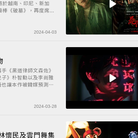
將於越南、印尼、新加
棒《破墓》，再度席...
2024-04-03
怪物
攜手《黑道律師文森佐》
兒子》朴智勳以及李尚雅
語也讓本作被韓媒預測
2024-03-28
從林懷民及雲門舞集