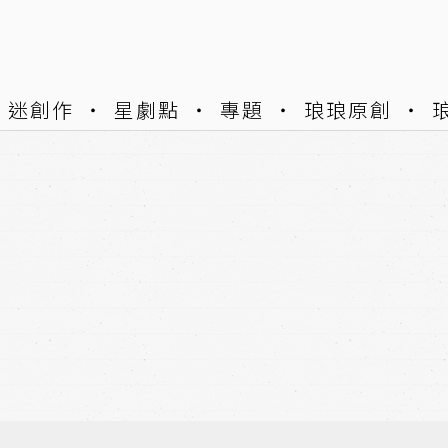
迷創作
星劇點
專題
琅琅原創