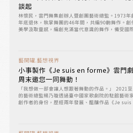
談起
林懷民，雲門舞集創辦人暨創團藝術總監。1973年
年底退休，執掌舞團的46年間，共編90齣舞作。
美學汲取靈感，編創充滿當代意識的舞作，備受國際舞
藝開罐.藝想視界
小事製作《Je suis en forme》
周末邀您一同舞動！
「我想做一部會讓人想跟著舞動的作品。」 2021至
的藝術總監楊乃璇透過臺中國家歌劇院的駐館藝術
創作者的身份，歷經兩年發展、醞釀作品《Je suis en