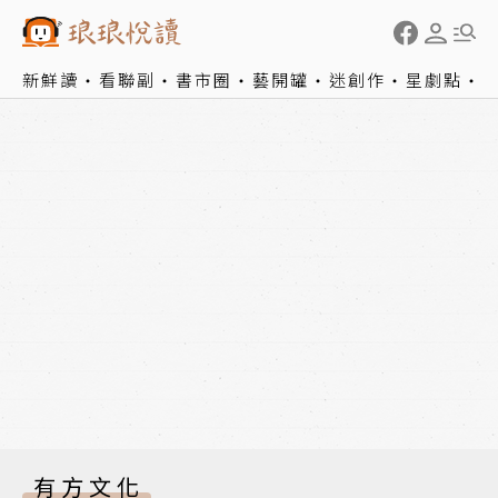
新鮮讀
看聯副
書市圈
藝開罐
迷創作
星劇點
有方文化