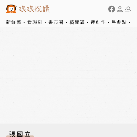
新鮮讀
看聯副
書市圈
藝開罐
迷創作
星劇點
張國立