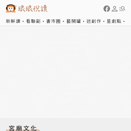
新鮮讀
看聯副
書市圈
藝開罐
迷創作
星劇點
宮廟文化