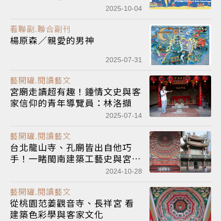
底開跑
2025-10-04
看聯副.聯合副刊
楊原森／親愛的男神
2025-07-31
藝開罐.閱讀藝文
宮廟走讀超有趣！鍾情文史與客
家信仰的青年導覽員：林洛擷
2025-07-14
藝開罐.閱讀藝文
台北龍山寺、孔廟皆出自他巧
手！一睹閩南建築工藝史與宮廟
影響力：清末民初工匠大師王益
2024-10-28
順
藝開罐.閱讀藝文
從桃園范姜觀音寺、長祥宮 看
建築色彩學與客家文化