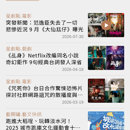
星劇點.電影
突發新聞：范逸臣失去了一切
悲慘近況 9 月《大仙尪仔》曝光
2026-07-30
星劇點.戲劇
《乩身》Netflix改編同名小說
奇幻鉅作 9句經典台詞發人深省
2026-04-18
星劇點.電影
《咒死你》台日合作驚悚恐怖片
探討社群網路詛咒的散播度與渲
染力
2026-03-19
藝開罐.藝文快訊
跑進大稻埕、玩轉淡水河！
2025 城市跑庫文化運動會十月