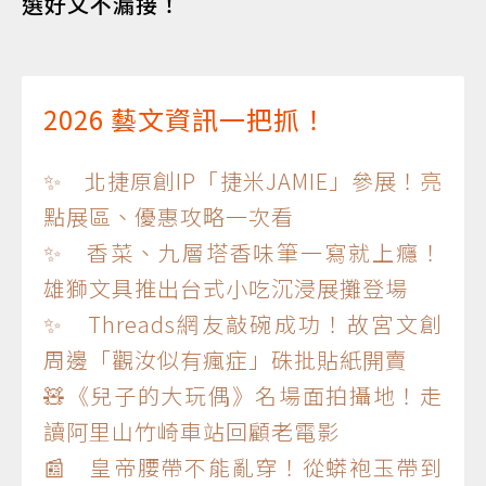
選好文不漏接！
2026 藝文資訊一把抓！
✨ 北捷原創IP「捷米JAMIE」參展！亮
點展區、優惠攻略一次看
✨ 香菜、九層塔香味筆一寫就上癮！
雄獅文具推出台式小吃沉浸展攤登場
✨ Threads網友敲碗成功！故宮文創
周邊「觀汝似有瘋症」硃批貼紙開賣
🧸《兒子的大玩偶》名場面拍攝地！走
讀阿里山竹崎車站回顧老電影
📰 皇帝腰帶不能亂穿！從蟒袍玉帶到