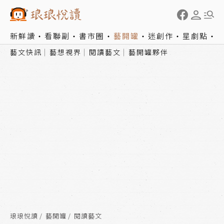
新鮮讀
看聯副
書市圈
藝開罐
迷創作
星劇點
藝文快訊
藝想視界
閱讀藝文
藝開罐夥伴
琅琅悅讀
藝開罐
閱讀藝文