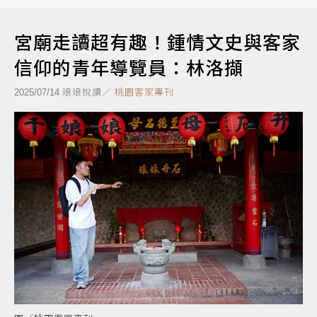
宮廟走讀超有趣！鍾情文史與客家
信仰的青年導覽員：林洛擷
琅琅悅讀／
桃園客家專刊
2025/07/14