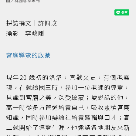
圖／桃園客家專刊
採訪撰文｜許佩玟
攝影｜李政剛
宮廟導覽的啟蒙
現年20 歲初的洛洛，喜歡文史，有個老靈
魂，在就讀國三時，參加一位老師的導覽，
見識到宮廟之美，深受啟蒙；愛說話的他，
高一時從多方管道培養自己，吸收累積宮廟
知識，同時參加辯論社培養邏輯與口才；高
二就開始了導覽生涯，他邀請各地朋友來新