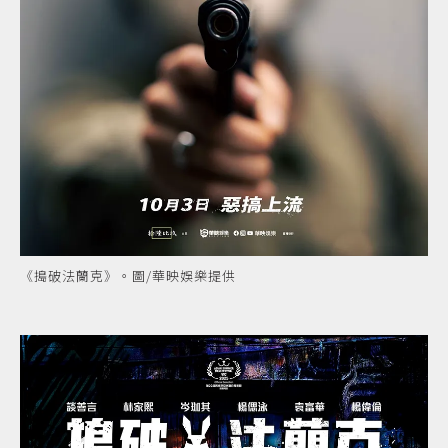
《搗破法蘭克》。圖/華映娛樂提供