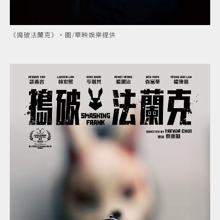
《搗破法蘭克》。圖/華映娛樂提供