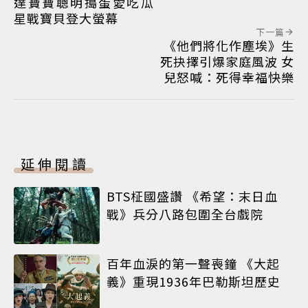
達寶寶聰明搗蛋愛吃瓜
星戰寶貝登大螢幕
下一篇
《他們將化作塵埃》生
死抉擇引爆家庭風波 女
兒怒喊：死得幸福快樂
延伸閱讀
BTS柾國盛讚 《希望：末日血
戰》兵分八路包圍全台戲院
百年血淚的第一聲喪鐘 《大起
義》重現1936年巴勒斯坦歷史