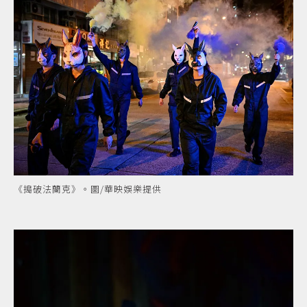
《搗破法蘭克》。圖/華映娛樂提供