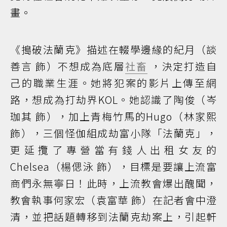
畫。
《搗破法蘭克》描述在輟學邊緣的紀月（談
善言 飾）不想成為底層
社畜
，決定打造自
己的職業生涯。她將犯案的影片上傳至網
路，想成為打劫界KOL。她認識了陶俊（岑
珈其 飾），加上青梅竹馬的Hugo（林家熙
飾），三個怪伽組成劫富小隊「法蘭克」，
更延攬了專營當有錢人出租女友的
Chelsea（楊偲泳 飾），目標是要讓上流富
商們永無寧日！此時，上流教會爆出醜聞，
教會執事何家宏（袁富華 飾）在記者會中澄
清，並把話題轉移到法蘭克劫案上，引起軒