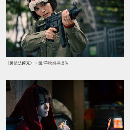
《搗破法蘭克》。圖/華映娛樂提供