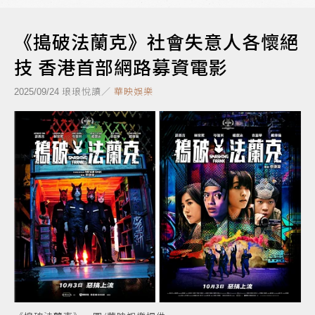
《搗破法蘭克》社會失意人各懷絕
技 香港首部網路募資電影
琅琅悅讀／
華映娛樂
2025/09/24