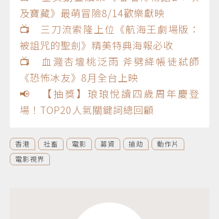
及寶藏》最萌冒險8/14歡樂獻映
📺 三刀流索隆上位《航海王劇場版：
被詛咒的聖劍》精美特典海報必收
📺 血濺杏壇桃泛雨 斧劈絳帳徒弒師
《恐怖冰友》8月全台上映
📢 【抽獎】琅琅悅讀四歲周年慶登
場！TOP20人氣關鍵詞總回顧
香港
社畜
電影
募資
搶劫
動作片
電影視界