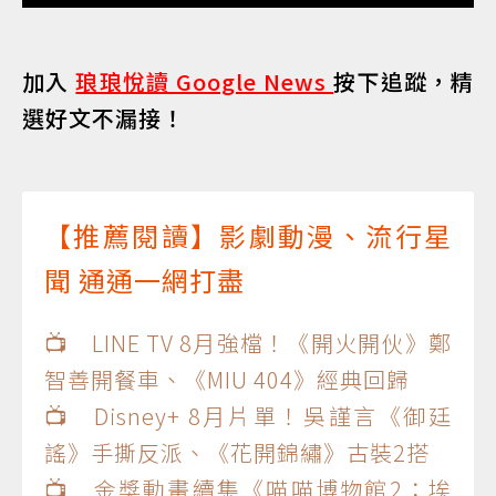
加入
琅琅悅讀 Google News
按下追蹤，精
選好文不漏接！
【推薦閱讀】影劇動漫、流行星
聞 通通一網打盡
📺 LINE TV 8月強檔！《開火開伙》鄭
智善開餐車、《MIU 404》經典回歸
📺 Disney+ 8月片單！吳謹言《御廷
謠》手撕反派、《花開錦繡》古裝2搭
📺 金獎動畫續集《喵喵博物館2：埃