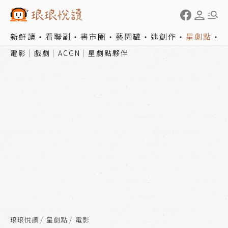
新鮮讀
看聯副
書市圈
藝開罐
迷創作
星劇點
電影
戲劇
ACGN
星劇點夥伴
琅琅悅讀
星劇點
電影