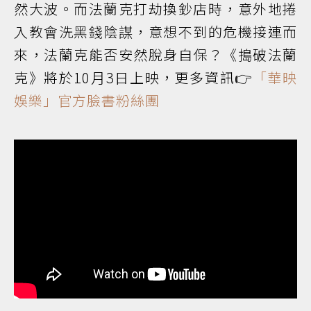
然大波。而法蘭克打劫換鈔店時，意外地捲
入教會洗黑錢陰謀，意想不到的危機接連而
來，法蘭克能否安然脫身自保？《搗破法蘭
克》將於10月3日上映，更多資訊👉
「華映
娛樂」官方臉書粉絲團