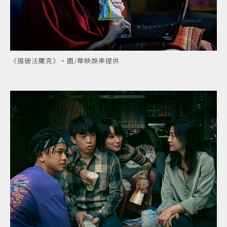
《搗破法蘭克》。圖/華映娛樂提供