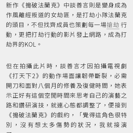
新作《搗破法蘭克》中談善言則是變身成為
作風離經叛道的女劫匪，是打劫小隊法蘭克
的頭目，不但找齊成員也策劃每一場
搶劫
行
動，更把打劫行動的影片發上網路，成為打
劫界的KOL。
但在拍攝此片時，談善言才因拍攝電視劇
《打天下2》的動作場面讓韌帶斷裂，必需
開刀和面對八個月的修養及復健時間，她表
示正好有這個空閒時間來思考自己的演藝之
路和鑽研演技，就連心態都調整了，便接到
《搗破法蘭克》的戲約，「覺得這角色很特
別，沒有想太多傷勢的狀況，我就接演