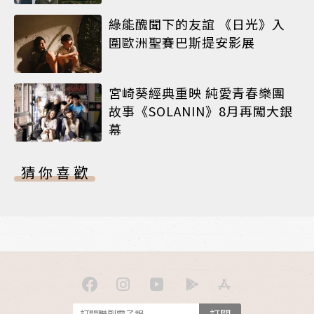
綠能醜聞下的友誼 《日光》入
圍歐洲聖賽巴斯提安影展
宮崎葵經典重映 純愛青春樂團
故事《SOLANIN》8月再闖大銀
幕
猜你喜歡
訂閱