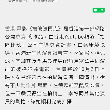
《搗破法蘭克》。圖/華映娛樂提供
香港
電影《搗破法蘭克》是香港第一部網路
公開
募資
的作品，由香港Youtube頻道「拾
陸比玖」公司主導募資計畫，由蔡康凝執
導，香港新生代演員談善言、林家熙、楊偲
泳、岑珈其及金馬最佳男配角袁富華共同演
出的破格犯罪電影，台灣將於10月3日上
映。女星談善言在拍攝時負傷上陣演出，還
有不少
動作片
場面，在鏡頭前又酷又帥氣，
但一下戲便得坐在輪椅上，幸好同片其他演
員的幫忙，讓她順利完成拍攝。