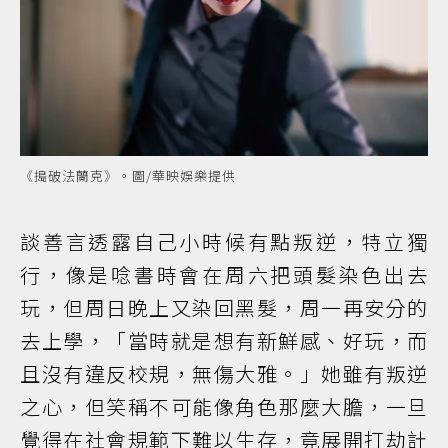
《搗破法蘭克》。圖/華映娛樂提供
談善言透露自己小時候有點叛逆，特立獨
行，像是唸書時會在周六把頭髮染色出去
玩，但周日晚上又染回黑髮，周一再安分的
去上學，「當時就是想有新鮮感、好玩，而
且沒有違反校規，無傷大雅。」她雖有叛逆
之心，但笑稱不可能像角色那麼大膽，一旦
覺得在社會規範下難以生存，竟展開打劫計