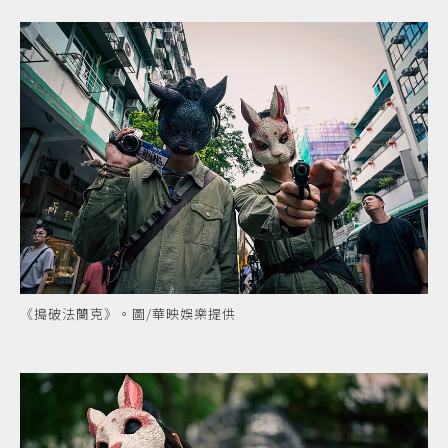
《搗破法蘭克》。圖/華映娛樂提供