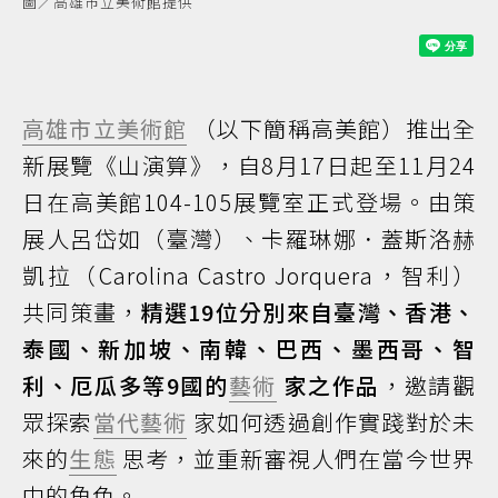
圖／高雄市立美術館提供
高雄市立美術館
（以下簡稱高美館）推出全
新展覽《山演算》，自8月17日起至11月24
日在高美館104-105展覽室正式登場。由策
展人呂岱如（臺灣）、卡羅琳娜．蓋斯洛赫
凱拉（Carolina Castro Jorquera，智利）
共同策畫，
精選19位分別來自臺灣、香港、
泰國、新加坡、南韓、巴西、墨西哥、智
利、厄瓜多等9國的
藝術
家之作品
，邀請觀
眾探索
當代藝術
家如何透過創作實踐對於未
來的
生態
思考，並重新審視人們在當今世界
中的角色。