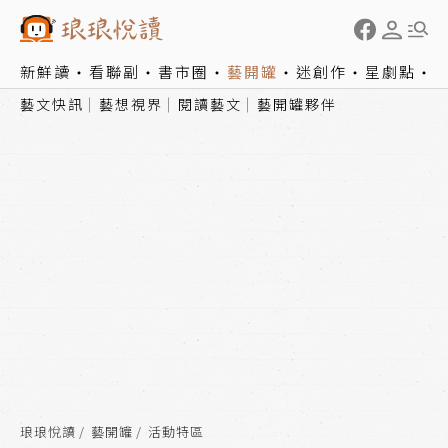
新鮮讀
看聯副
書市圈
藝開罐
迷創作
星劇點
藝文快訊
藝想視界
閱讀藝文
藝開罐夥伴
琅琅悅讀
藝開罐
活動特區