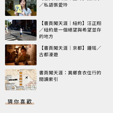
／私語張愛玲
【書頁闖天涯｜紐約】汪正翔
／紐約是一個絕望與希望並存
的地方
【書頁闖天涯｜京都】鍾瑶／
古都漫遊
書頁闖天涯：異鄉食衣住行的
閱讀索引
猜你喜歡