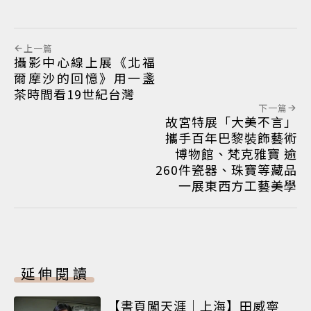
上一篇
攝影中心線上展《北福
爾摩沙的回憶》用一盞
茶時間看19世紀台灣
下一篇
故宮特展「大美不言」
攜手百年巴黎裝飾藝術
博物館、梵克雅寶 逾
260件瓷器、珠寶等藏品
一展東西方工藝美學
延伸閱讀
【書頁闖天涯｜上海】田威寧