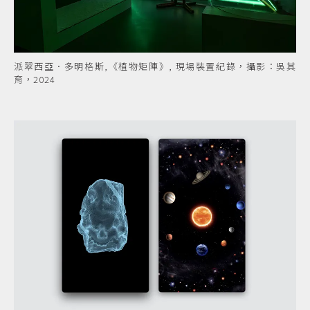
派翠西亞．多明格斯,《植物矩陣》, 現場裝置紀錄，攝影：吳其
育，2024