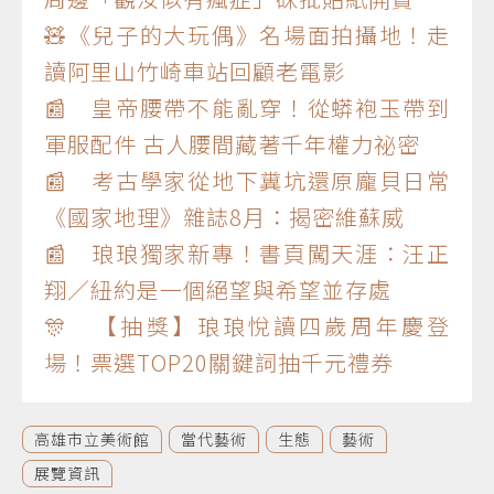
🧸《兒子的大玩偶》名場面拍攝地！走
讀阿里山竹崎車站回顧老電影
📰 皇帝腰帶不能亂穿！從蟒袍玉帶到
軍服配件 古人腰間藏著千年權力祕密
📰 考古學家從地下糞坑還原龐貝日常
《國家地理》雜誌8月：揭密維蘇威
📰 琅琅獨家新專！書頁闖天涯：汪正
翔／紐約是一個絕望與希望並存處
🎊 【抽獎】琅琅悅讀四歲周年慶登
場！票選TOP20關鍵詞抽千元禮券
高雄市立美術館
當代藝術
生態
藝術
展覽資訊