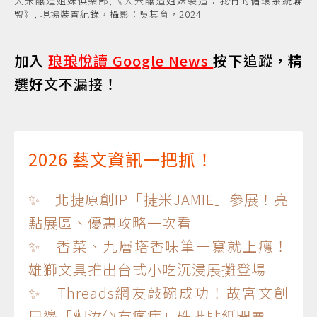
大米釀造姐妹俱樂部,《大米釀造姐妹製造：我們的循環系統聯
盟》, 現場裝置紀錄，攝影：吳其育，2024
加入
琅琅悅讀 Google News
按下追蹤，精
選好文不漏接！
2026 藝文資訊一把抓！
✨ 北捷原創IP「捷米JAMIE」參展！亮
點展區、優惠攻略一次看
✨ 香菜、九層塔香味筆一寫就上癮！
雄獅文具推出台式小吃沉浸展攤登場
✨ Threads網友敲碗成功！故宮文創
周邊「觀汝似有瘋症」硃批貼紙開賣