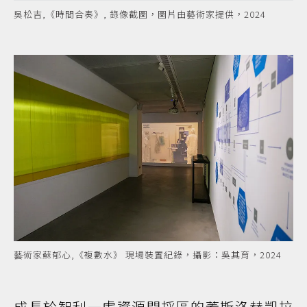
吳松吉,《時間合奏》, 錄像截圖，圖片由藝術家提供，2024
藝術家蘇郁心,《複數水》 現場裝置紀錄，攝影：吳其育，2024
成長於智利一處資源開採區的蓋斯洛赫凱拉