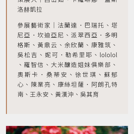
洛赫凱拉
參展藝術家｜法蘭達．巴瑞托、塔
尼亞．坎迪亞尼、派翠西亞．多明
格斯、黃鼎云、余欣蘭、康雅筑、
吳松吉、妮可．勒希里耶、lololol
、羅智信、大米釀造姐妹俱樂部、
奧斯卡．桑蒂安、徐世琪、蘇郁
心、陳業亮、康絲坦薩．阿朗孔特
南、王永安、黃漢沖、吳其育