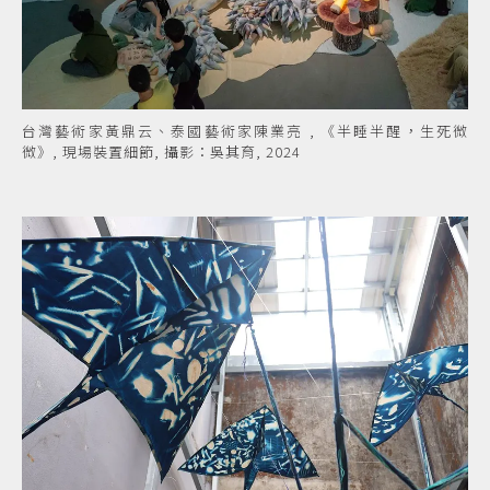
台灣藝術家黃鼎云、泰國藝術家陳業亮 , 《半睡半醒，生死微
微》, 現場裝置細節, 攝影：吳其育, 2024