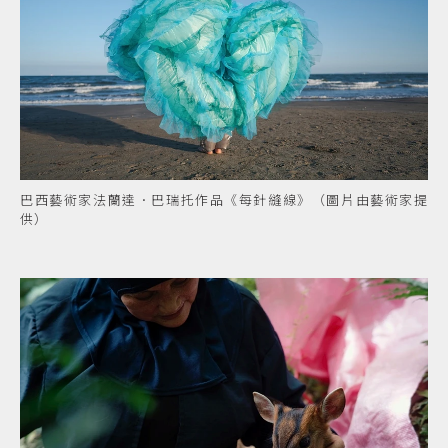
巴西藝術家法蘭達．巴瑞托作品《每針縫線》（圖片由藝術家提
供）