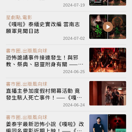
2024-07-19
星劇點.電影
《嘎啦》泰緬史實改編 雲南志
願軍見聞日誌
2024-07-02
書市圈.出版風向球
恐怖詭譎事件接連發生！與邪
教、祭典、惡靈附身有關 ——
《嘎啦》連載(三)
2024-06-25
書市圈.出版風向球
直播主參加度假村開幕活動 竟
發生駭人死亡事件！——《嘎
啦》連載(二)
2024-06-24
書市圈.出版風向球
姜泰宇最新恐怖小說《嘎啦》改
編同名電影近期上映！——《嘎