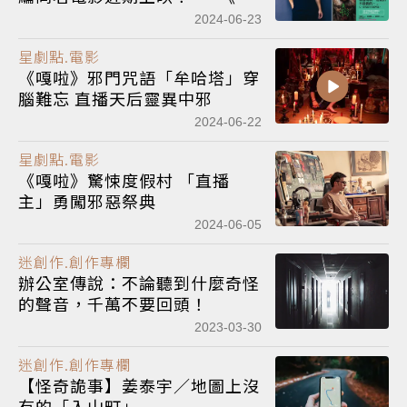
啦》連載(一)
2024-06-23
星劇點.電影
《嘎啦》邪門咒語「牟哈塔」穿
腦難忘 直播天后靈異中邪
2024-06-22
星劇點.電影
《嘎啦》驚悚度假村 「直播
主」勇闖邪惡祭典
2024-06-05
迷創作.創作專欄
辦公室傳說：不論聽到什麼奇怪
的聲音，千萬不要回頭！
2023-03-30
迷創作.創作專欄
【怪奇詭事】姜泰宇／地圖上沒
有的「入山町」