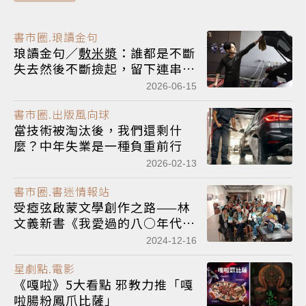
書市圈.琅讀金句
琅讀金句／
敷米漿
：誰都是不斷
失去然後不斷撿起，留下連串腳
印卻難以確認腳印的主人
2026-06-15
書市圈.出版風向球
當技術被淘汰後，我們還剩什
麼？中年失業是一種負重前行
2026-02-13
書市圈.書迷情報站
受瘂弦啟蒙文學創作之路——林
文義新書《我愛過的八○年代》
發表會
2024-12-16
星劇點.電影
《嘎啦》5大看點 邪教力推「嘎
啦腸粉鳳爪比薩」