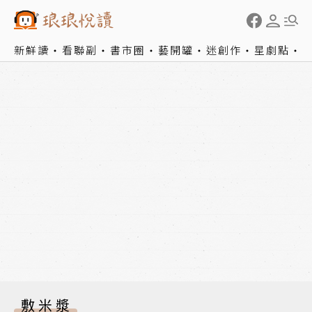
新鮮讀
看聯副
書市圈
藝開罐
迷創作
星劇點
敷米漿