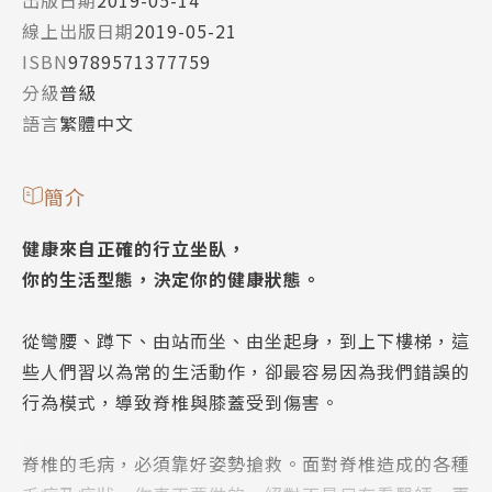
線上出版日期
2019-05-21
ISBN
9789571377759
分級
普級
語言
繁體中文
簡介
健康來自正確的行立坐臥，
你的生活型態，決定你的健康狀態。
從彎腰、蹲下、由站而坐、由坐起身，到上下樓梯，這
些人們習以為常的生活動作，卻最容易因為我們錯誤的
行為模式，導致脊椎與膝蓋受到傷害。
脊椎的毛病，必須靠好姿勢搶救。面對脊椎造成的各種