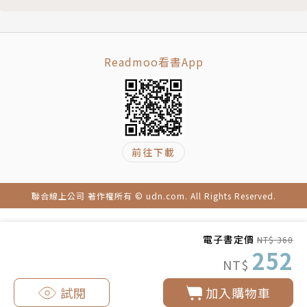
2014中國培訓我是好講師大賽，榮獲最高榮譽「中國
睡姿貼心叮嚀
前30強」頭銜
學員心得分享
中華華人講師聯盟第三屆秘書長，第十屆理事長
Chapter 3 扭轉劣勢，創造健康
百略醫學科技集團活道健康學院館長
Readmoo看書App
第九章 打開緊繃髖關節，行動自如不卡關
康適幸福股份有限公司人體力學技術總監
喚醒髖關節
中國醫藥研究所專任講師
啟動髖關節
南京中醫藥大學推拿氣功師研究班結業
❶ 屈髖練習
AMCT美國肌肉活化技術進階班認證
屈髖加屈膝，髖膝一起連動
前往下載
1993年全國國術賽拳術冠軍
❷ 髖膝連動練習
1991年中華民國青年友好訪問團團員
第十章 屈髖的生活應用
聯合線上公司 著作權所有 © udn.com. All Rights Reserved.
減少腰椎負擔的洗臉姿勢
身體智慧有限公司：www.bodylearning.com.tw
❸ 洗臉姿勢練習
鄭雲龍粉絲專頁:www.facebook.com/bodylearning
電子書定價
NT$ 360
避免傷害膝蓋的撿東西方式
7
252
NT$
❹ 撿拾物品練習
鄭雲龍部落格：dragon.bodylearning.com.tw/blog
不會閃到腰的拖地法
試閱
加入購物車
❺ 拖地練習