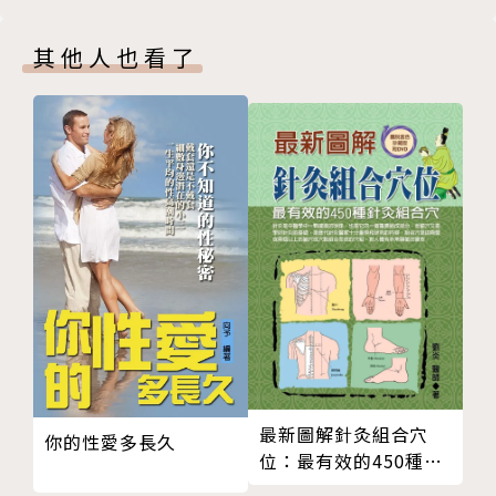
核。
額頭與下巴成一直線，就是好站姿
其他人也看了
互推演練與壓手測試的站姿檢測法
作者簡介
第六章 舉步輕靈，行如風
改變走路的姿勢，就能改善肩頸腰背疼痛
鄭雲龍
走姿覺察的四種練習
第七章 端正穩重，坐如鐘
現任身體智慧有限公司執行長，同時也是脊椎力學專
坐姿覺察的練習
家、作家、發明家及著名講師，擁有多項專利及影音著
打電腦的坐姿
作，曾受邀於海內外各大企業、機構擔任講師，受邀演
腳離地、坐姿抬腿的坐姿都NG
說場次超過3300場，使命是整合健康促進、身心學及
坐姿不對，一切都白費
脊椎保健技巧，協助民眾創造自己的健康。著有暢銷書
第八章 安然入眠，臥如弓
《健康，自脊來》。
睡姿不良，當然腰酸背又痛
選對枕頭，提升助眠力
經歷
仰睡的枕頭這樣選
最新圖解針灸組合穴
YouTube教學影片超過1800萬觀看次數
你的性愛多長久
位：最有效的450種針
一夜好眠的側睡法
Google搜尋關鍵字「脊椎保健」搜尋排行第一名
炙組合穴
側趴睡是嚴重傷脊的壞姿勢