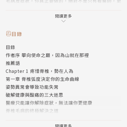
毛病及症狀，你真正要做的，絕對不是只有看醫師，更
重要的是要改變你的生活型態，建立正確的動作認知，
以及進行功能訓練，才能不只擁有健康，更能創造健
閱讀更多
康。
目錄
脊椎保健達人集二十多年精心研究最有效的正脊之道，
目錄
告訴你：祛酸止痛必知的正脊觀念 ╳ 4種生活基本姿
作者序 攀向使命之巔，因為山就在那裡
勢的自我檢測法 ╳ 13種最被輕忽的日常動作練習。只
推薦語
要扭轉日常生活中立行坐臥的「劣勢」，改「斜」歸
Chapter 1 疼惜脊椎，勢在人為
正，就能找回健康。
第一章 脊椎弧度決定你的生命曲線
姿勢異常會導致功能失常
最實用的正脊知識，徹底終結長期困擾你的腰酸背痛
破解健康與酸痛的三大迷思
醫療只能讓你解除症狀，無法讓你更健康
強化脊椎的健康觀念。
脊椎毛病的終極解決之道
包括：破解健康與酸痛的迷思、脊椎毛病可以不開刀
第二章 別讓肌肉成為豬隊友
嗎、如何啟動對於健康的自覺力…等。
肌肉的重責大任
閱讀更多