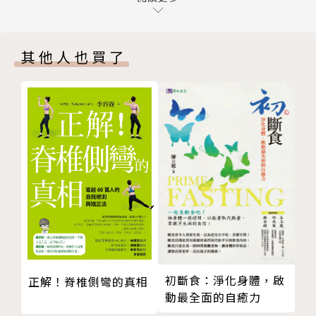
筋膜塑型，讓身體穿對緊身衣
立行坐臥的自我檢測。
做任何姿勢，都不能破壞身體的內在結構
包括：測試自己是否會不自覺的駝背、肩頸痠痛是否因
其他人也買了
第三章 脊椎毛病可以不開刀嗎？
錯誤的走路姿勢引起、如何因應自己習慣的睡姿選擇適
不開刀真的會導致病情惡化？
合的枕頭…等。
什麼情況應該開刀？
脊椎出毛病，始於椎間盤磨損
生活中正確姿勢的練習。
把握黃金時間，創造脊椎生機
包括：洗臉的彎腰姿勢、如何搬重物或拖地才不傷腰、
第四章 自己的脊椎自己救
如何上下樓梯才不傷膝蓋…等。
只要每天投資15分鐘，就不用花43萬治病
啟動覺察力，讓身體動起來
互動式演練教學。
設定信念，就能心想「勢」成
由作者親自拍攝影片，讀者掃瞄書上的QRCode，即可
學員心得分享
線上重複觀看與演練。
Chapter 2 立行坐臥，勢必如此
第五章 頂天立地，立如松
21天戒除不良姿勢的自我學習確認表
初斷食：淨化身體，啟
正解！脊椎側彎的真相
站直站好，讓肌肉負起支撐身體責任
動最全面的自癒力
包括：23項不良姿勢的自我覺察、17項學習重點查
站姿覺察的七種練習