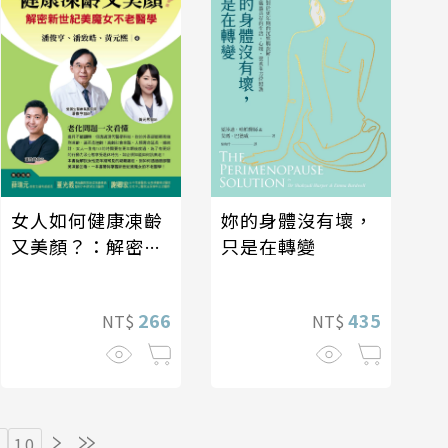
妳的身體沒有壞，
女人如何健康凍齡
只是在轉變
又美顏？：解密新
世紀美魔女不老醫
學
435
266
NT$
NT$
10