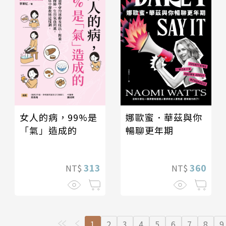
女人的病，99%是
娜歐蜜．華茲與你
「氣」造成的
暢聊更年期
313
360
NT$
NT$
1
2
3
4
5
6
7
8
9