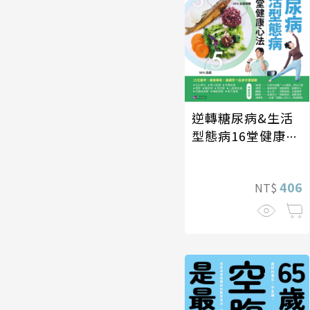
逆轉糖尿病&生活
型態病16堂健康心
法
406
NT$