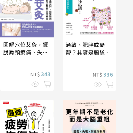
圖解穴位艾灸，擺
過敏、肥胖或憂
脫肩頸痠痛、失
鬱？其實是腸道菌
眠、經痛和便祕
在抗議！
343
336
NT$
NT$