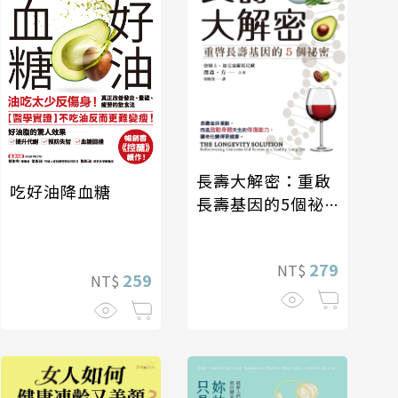
長壽大解密：重啟
吃好油降血糖
長壽基因的5個祕
密
279
NT$
259
NT$