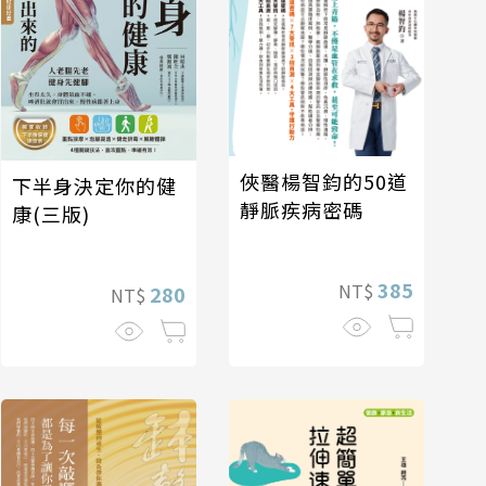
俠醫楊智鈞的50道
下半身決定你的健
靜脈疾病密碼
康(三版)
385
NT$
280
NT$