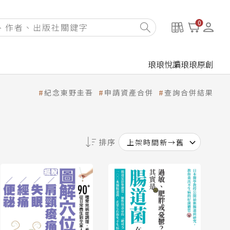
0
琅琅悅讀
琅琅原創
紀念東野圭吾
申請資產合併
查詢合併結果
排序
上架時間新→舊