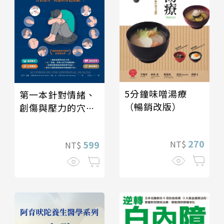
5分鐘味噌湯療
第一本針對情緒、
（暢銷改版）
創傷與壓力的穴位
按壓聖經
270
NT$
599
NT$