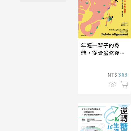
年輕一輩子的身
體，從骨盆修復開
始：透過「呼吸法
×伸展×運動」，
363
NT$
遠離小腹凸出、肩
頸僵硬、慢性疼痛