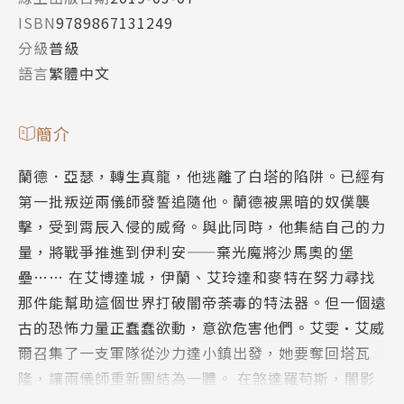
ISBN
9789867131249
分級
普級
語言
繁體中文
簡介
蘭德．亞瑟，轉生真龍，他逃離了白塔的陷阱。已經有
第一批叛逆兩儀師發誓追隨他。蘭德被黑暗的奴僕襲
擊，受到霄辰入侵的威脅。與此同時，他集結自己的力
量，將戰爭推進到伊利安——棄光魔將沙馬奧的堡
壘…… 在艾博達城，伊蘭、艾玲達和麥特在努力尋找
那件能幫助這個世界打破闇帝荼毒的特法器。但一個遠
古的恐怖力量正蠢蠢欲動，意欲危害他們。艾雯•艾威
爾召集了一支軍隊從沙力達小鎮出發，她要奪回塔瓦
隆，讓兩儀師重新團結為一體。 在煞達羅苟斯，闇影
之城，一個可怕的力量覺醒了。