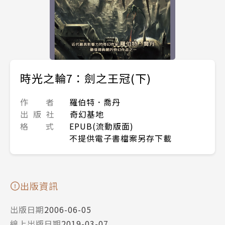
時光之輪7：劍之王冠(下)
作 者
羅伯特．喬丹
出 版 社
奇幻基地
格 式
EPUB(流動版面)
不提供電子書檔案另存下載
出版資訊
出版日期
2006-06-05
線上出版日期
2019-03-07