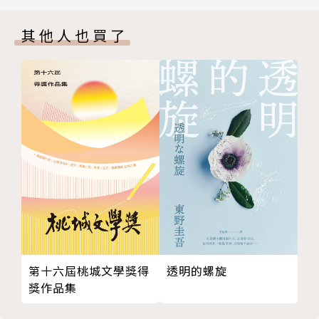
30 第一杯
寫作，立志要寫到生命結束才會停筆。
其他人也買了
31 馬希亞拉
32 封於塔瓦隆之焰
33 洗澡
34 時軸
35 進入林地
36 刀刃
37 宮中的紙條
38 六層
39 信守的諾言
40 槍矛
41 劍之王冠
名詞解釋
第十六屆桃城文學獎得
透明的螺旋
中英名詞對照表
獎作品集