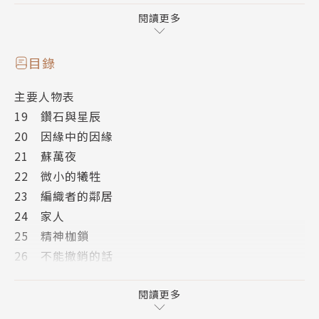
閱讀更多
作者簡介
目錄
羅伯特．喬丹（Robert Jordan）
主要人物表
19 鑽石與星辰
出生於1948年，家鄉是南卡羅萊納州的查爾斯頓市。
20 因緣中的因緣
他現在與他的妻子共同住在一幢1797年建成的房子
21 蘇萬夜
裡。他在四歲的時候開始自學閱讀，期間還有一位十二
22 微小的犧牲
歲的兄長不時給予他一些指點。等到他五歲的時候，馬
23 編織者的鄰居
克．吐溫和懦勒．凡爾納的作品深深地迷住了他。他畢
24 家人
業於南卡羅萊納的軍納The Citadel，並獲得了物理學
25 精神枷鎖
學位。他曾經兩度在駐越南美軍中服役，獲得了卓越飛
26 不能撤銷的話
行十字章、V字銅星章各兩枚越南勇敢十字章。身為一
27 孤身一人
位歷史愛好者，他還撰寫了許多舞蹈和戲劇相關的評
28 麵包和乾酪
閱讀更多
論。他喜愛狩獵、捕魚和航海等戶外運動，以及紙牌、
29 飛鳥節
象棋、桌球和菸斗收集等室內活動。他從1977年開始