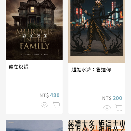
誰在說謊
超能水滸：魯達傳
480
NT$
200
NT$