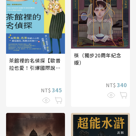
筷（獨步20周年紀念
茶館裡的名偵探【歐普
版）
拉也愛！引爆國際說書
網紅數十萬則好評《茶
館裡的嫌疑人》續作】
340
NT$
345
NT$