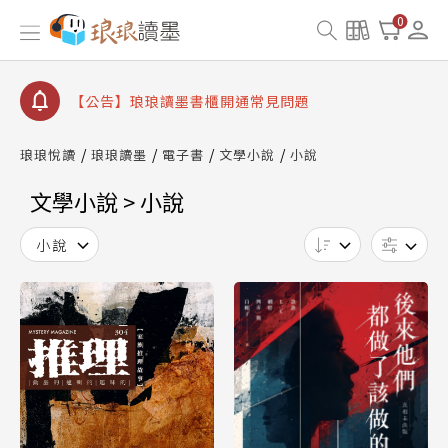
【公告】琅琅讀墨數位閱讀資產合併與書櫃開通申請
0
【公告】琅琅讀墨書櫃開通常見問題
【公告】琅琅讀墨 3 分鐘完成書櫃開通與資產合併申
請圖文教學
【公告】琅琅書店服務升級重要說明及資產合併結果
查詢
琅琅悅讀
琅琅讀墨
電子書
文學小說
小說
【公告】因 Readmoo 讀墨系統維護中，本站同步暫
停部分閱讀服務
文學小說 > 小說
小說