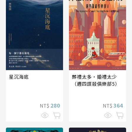
葬禮太多，婚禮太少
星沉海底
（週四謀殺俱樂部5）
364
280
NT$
NT$