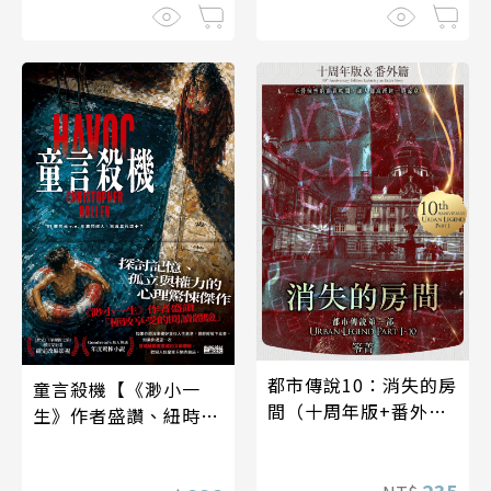
都市傳說10：消失的房
童言殺機【《渺小一
間（十周年版+番外
生》作者盛讚、紐時年
篇）
度最佳驚悚小說】
235