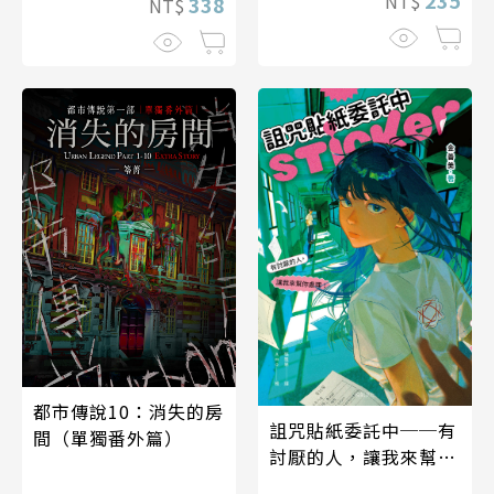
NT$
338
NT$
都市傳說10：消失的房
詛咒貼紙委託中──有
間（單獨番外篇）
討厭的人，讓我來幫你
處理！