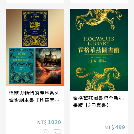
怪獸與牠們的產地系列
霍格華茲圖書館全新插
電影劇本書【珍藏套
畫版【3冊套書】
書】
1020
NT$
499
NT$