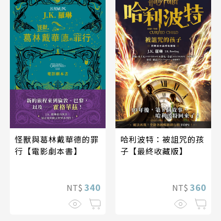
怪獸與葛林戴華德的罪
哈利波特：被詛咒的孩
行【電影劇本書】
子【最終收藏版】
340
360
NT$
NT$