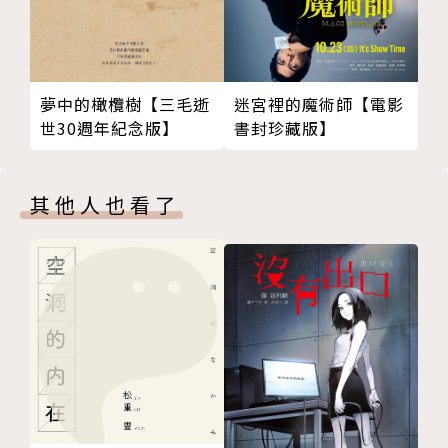
〈作家出道殺人事件〉
「想出道，先殺一個人看看！」中年編輯對想要成為作
夢中的橄欖樹【三毛逝
迷宮裡的魔術師【電影
家的青年這麼說。青年對這個大叔的話半信半疑，但在
世30週年紀念版】
書封珍藏版】
得知名滿天下的推理作家們也都曾經殺過人之後，青年
決定接受編輯的建議。只是……該殺誰好呢？
其他人也看了
〈咖啡與香菸〉
醒來的我覺得好累……這是哪裡？現在是幾點？我好想
喝杯咖啡，但周圍的人卻對我的渴望感到恐懼與不解。
現在的我身在一個怪異的世界：小孩子可以抽菸，但咖
啡卻被嚴格禁止……
〈隱身的X〉
教授發起了一場推理遊戲：只要找出隱藏身分的助教
X，就能取得優異成績。代號鴨舌帽、曼聯、倖田來