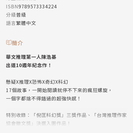
ISBN
9789573334224
分級
普級
語言
繁體中文
簡介
華文推理第一人陳浩基
出道10週年紀念作！
懸疑X推理X恐怖X奇幻X科幻
17個故事，一開始閱讀就停不下來的瘋狂螺旋，
一個字都捨不得錯過的超強快感！
特別收錄：「倪匡科幻獎」三獎作品、「台灣推理作家
協會徵文獎」決選入圍作品！