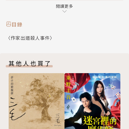
當惡魔的爪牙攫取了我的靈魂，
閱讀更多
當窺伺的快意盤據了我的內心，
第歐根尼的狂想再次變奏，
目錄
化為一篇篇幽暗暴烈的死亡旋律……
〈作家出道殺人事件〉
〈窺伺藍色的藍〉
藍宥唯的內心蠢蠢欲動著，現實中的他沒有力爭上游的
其他人也買了
動力，但在網路的一隅，他正享受著在黑暗中窺伺目標
的快感，準備向「深藍小屋」裡那名毫無防備的女子伸
出魔掌……
〈時間就是金錢〉
在「時間交易中心」裡，時間可以換取金錢。為了贏得
美人芳心，馬立文二話不說，就將42天的時間換成了2
萬元！然而當他的美夢即將實現，人生卻從此再也無法
回頭……