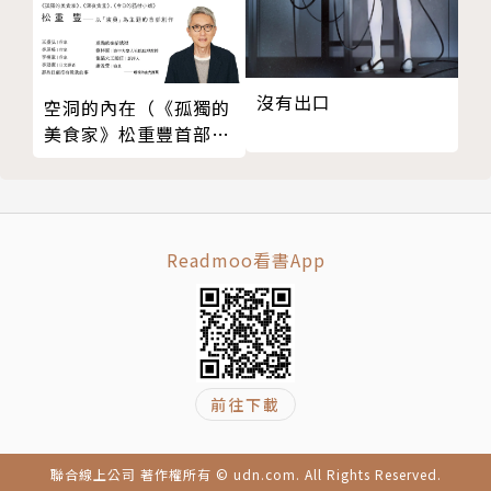
未、和尚、熊貓眼、胖虎、落湯雞和冰咖啡等參加者紛
紛使出渾身解數，沒想到遊戲卻逐漸陷入失控的深
淵……
沒有出口
空洞的內在（《孤獨的
美食家》松重豐首部創
作）
作者簡介
陳浩基
Readmoo看書App
香港中文大學計算機科學系畢業，台灣推理作家協會海
外成員。2008年以童話推理作品〈傑克魔豆殺人事
件〉入圍第六屆「台灣推理作家協會徵文獎」決選，翌
年又以續作〈藍鬍子的密室〉及犯罪推理作品〈窺伺藍
前往下載
色的藍〉同時入圍第七屆「台灣推理作家協會徵文獎」
決選，並以〈藍鬍子的密室〉贏得首獎。之後，以推理
聯合線上公司 著作權所有 © udn.com. All Rights Reserved.
小說《合理推論》獲得「可米瑞智百萬電影小說獎」第