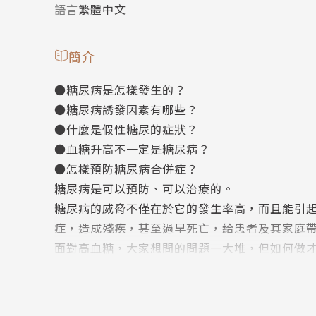
語言
繁體中文
簡介
●糖尿病是怎樣發生的？
●糖尿病誘發因素有哪些？
●什麼是假性糖尿的症狀？
●血糖升高不一定是糖尿病？
●怎樣預防糖尿病合併症？
糖尿病是可以預防、可以治療的。
糖尿病的威脅不僅在於它的發生率高，而且能引
症，造成殘疾，甚至過早死亡，給患者及其家庭
面對高血糖，大家想問的問題一大堆，但如何做
本書以平實、風趣的語言，闡述了該病診斷及分
意識和能力。
本書淺顯易懂、實用性強。可供糖尿病患者及其