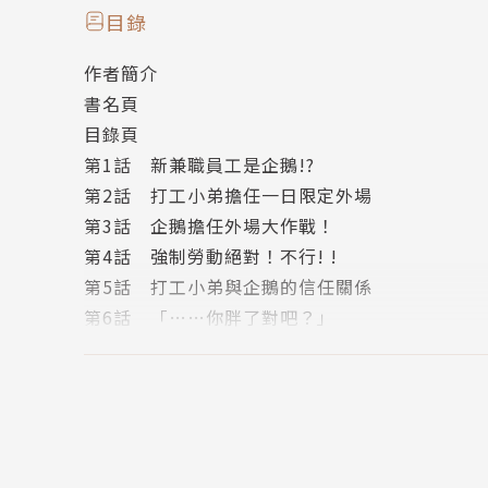
你重視它，它就善待你；你忽略它，它就虐待你
目錄
作者簡介
書名頁
目錄頁
第1話 新兼職員工是企鵝!?
第2話 打工小弟擔任一日限定外場
第3話 企鵝擔任外場大作戰！
第4話 強制勞動絕對！不行! !
第5話 打工小弟與企鵝的信任關係
第6話 「……你胖了對吧？」
第7話 這也不要那也不要的孩子出現了！
第8話 減重夥伴增加了
第9話 忍住了真了不起！
第10話 打工小弟的義氣
第11話 跟打工小弟交涉！