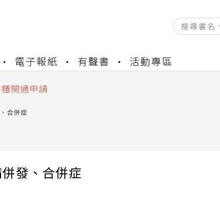
電子報紙
有聲書
活動專區
資產合併結果查詢
中，本站同步暫停部分閱讀服務
書櫃開通申請
與資產合併申請圖文教學
、合併症
資產合併結果查詢
中，本站同步暫停部分閱讀服務
病併發、合併症