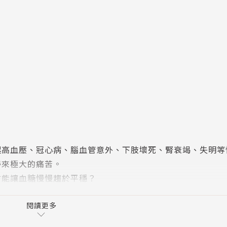
起高血壓、冠心病、腦血管意外、下肢壞死、腎衰竭、失明等
帶來極大的痛苦。
才能讓血糖慢慢趨於平穩？
型、病因及危險因素、預防、臨床表現、併發症，以指導大眾
閱讀更多
家屬閱讀，也可供廣大老百姓普及糖尿病知識閱讀。