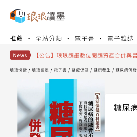
推薦
全站分類
電子書
電子雜誌
【公告】琅琅書店服務升級重要說明及
【公告】因 Readmoo 讀墨系統維護
【公告】琅琅讀墨數位閱讀資產合併與
News
【公告】琅琅讀墨書櫃開通常見問題
【公告】琅琅讀墨 3 分鐘完成書櫃開通
琅琅悅讀
琅琅讀墨
電子書
醫療保健
健康養生
糖尿病併發
【公告】琅琅書店服務升級重要說明及
【公告】因 Readmoo 讀墨系統維護
糖尿