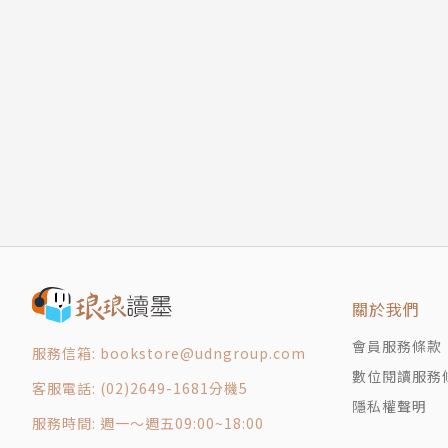
第12話 兒時玩伴的建議
第13話 K（awaii）P（oint）的使用方式
第14話 開發新菜色！
第15話 危險的身影
第16話 新的兼職員工
第17話 打工小弟的名字
全新繪製
第18話 店長下錯訂單
第19話 永遠在一起
後記
版權頁
關於我們
會員服務條款
服務信箱: bookstore@udngroup.com
數位閱讀服務
客服電話: (02)2649-1681分機5
隱私權聲明
服務時間: 週一～週五09:00~18:00