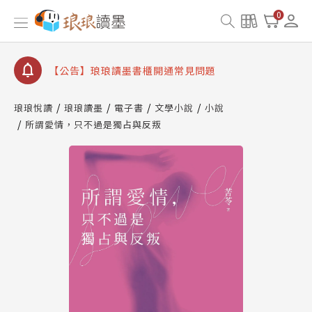
【公告】琅琅書店服務升級重要說明及資產合併結果
0
查詢
【公告】琅琅讀墨數位閱讀資產合併與書櫃開通申請
【公告】琅琅讀墨書櫃開通常見問題
【公告】琅琅讀墨 3 分鐘完成書櫃開通與資產合併申
請圖文教學
琅琅悅讀
琅琅讀墨
電子書
文學小說
小說
【公告】琅琅書店服務升級重要說明及資產合併結果
所謂愛情，只不過是獨占與反叛
查詢
【公告】琅琅讀墨數位閱讀資產合併與書櫃開通申請