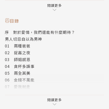
半，
閱讀更多
那夫夫妻妻換換愛，人生會不會找到更多可能？
目錄
#老公和男人外遇，直女被掰彎，雷打不散的老少戀，
序 對於愛情，我們還能有什麼期待？
愛的千百種樣態道盡寂寞人心，唯一渴望真情、暢性。
男人切忌自以為男神
01 兩種爸爸
在愛情的世界裡，無法分享，只能獨占，
02 捉姦之夜
也因人人想獨占，所以在愛情裡，每個人都顯得不堪。
03 師姐感恩
04 貪杯多誤事
老公潛伏賓館捉姦，耳聽老婆與情夫一夜狂歡，居然決
05 兩全其美
定成全？〈捉姦之夜〉
06 金錢不萬能
情侶分手後仍與朋友出遊，一路假戲真作，床上當然也
07 愛我就走
要做到位？〈假面情侶〉
08 老婆與老闆
以為找到高學歷、高收入的真命天子，沒想到他在美國
09 通姦無價
閱讀更多
有老婆？〈機場情緣〉
10 鬼月鬼妻
發現男人劈腿，最好的報復方法就是聯手告他性侵？