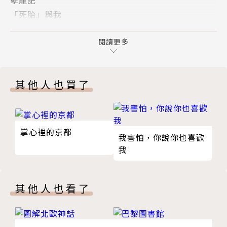
門》、《台灣人的醜陋面》、《台灣運動的文化困局與
「死胎」與我
轉機》、《台灣文學造型》、《台灣文化造型》、新詩
玉門地獄
《台灣，我的母親》、小說《飄然曠野》、《戀歌》、
回家的方式
閱讀更多
《人的極限》、《山女》、《痛苦的符號》、《恍惚的
耶穌的眼淚
世界》、《李喬自選集》、《告密者》、《慈悲劍》、
版權頁
《李喬集》等24部短篇、中篇、長篇之小說著作。
其他人也買了
掌心裡的京都
我害怕，你說你也喜歡
我
其他人也看了