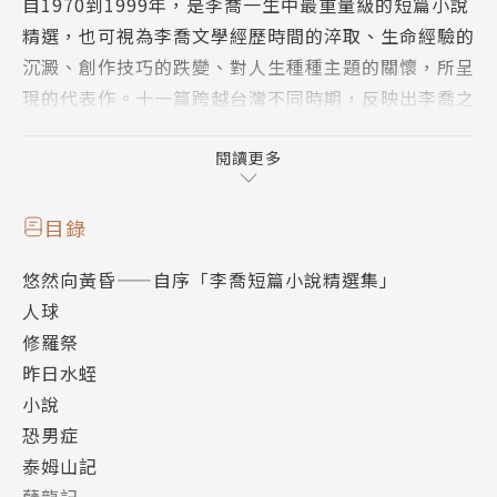
自1970到1999年，是李喬一生中最重量級的短篇小說
精選，也可視為李喬文學經歷時間的淬取、生命經驗的
沉澱、創作技巧的跌變、對人生種種主題的關懷，所呈
現的代表作。十一篇跨越台灣不同時期，反映出李喬之
於時代的觀點，與其文字歷久而彌新的價值。
閱讀更多
作者介紹
目錄
李喬
悠然向黃昏——自序「李喬短篇小說精選集」
人球
本名李能棋，台灣省苗栗縣人，民國23年6月15日生。
修羅祭
新竹師範學校畢業，高考及格。其後任教於中小學及苗
昨日水蛭
栗農工職校達28年，民國72年退休後專事寫作與評
小說
論。曾任《台灣文藝》主編，現任真理大學台灣文學系
恐男症
兼任副教授、台灣筆會會長。曾獲台灣文學獎、吳三連
泰姆山記
文藝獎、吳濁流文學特別獎。著有：論述《小說入
孽龍記