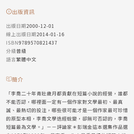
出版資訊
出版日期
2000-12-01
線上出版日期
2014-01-16
ISBN
9789570821437
分級
普級
語言
繁體中文
簡介
「李喬二十年青壯歲月都貢獻在短篇小說的經營，誰都
不能否認，哪裡面一定有一個作家對文學最初、最真
誠、最熱切的投注，哪些很可能才是一個作家最可珍惜
的原型本相，李喬文學迭經蛻變，卻無可否認的，李喬
短篇最為文學。」－－評論家＊彭瑞金這本選集作品選