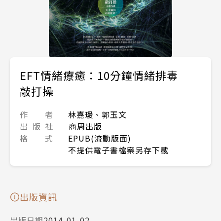
EFT情緒療癒：10分鐘情緒排毒
敲打操
作 者
林嘉瑗、郭玉文
出 版 社
商周出版
格 式
EPUB(流動版面)
不提供電子書檔案另存下載
出版資訊
出版日期
2014-01-02