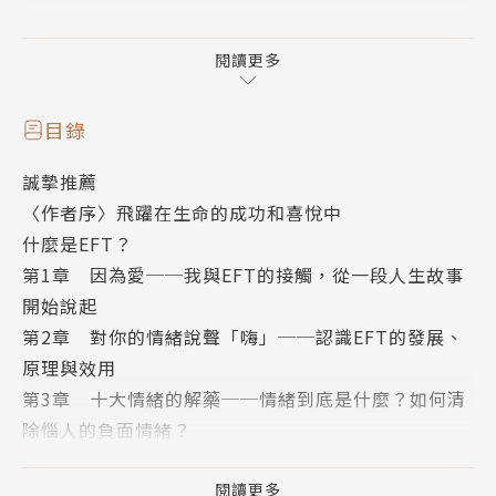
想像一下，你正開車上山，你試圖加快車速，不斷踩著
油門，油耗得相當快，車子的引擎也跑得非常猛，但車
閱讀更多
速始終不如預期。突然，你發現，你的左腳踩在煞車
上，手煞車也是拉起來的。請問，如果想要加快速度，
目錄
是繼續用力踩油門？還是放開阻礙加速的煞車系統呢？
誠摯推薦
〈作者序〉飛躍在生命的成功和喜悅中
我們常有許多負面情緒，就像這樣的煞車系統，與我們
什麼是EFT？
真正的目標背道而馳。它們不僅阻礙我們追求夢想中的
第1章 因為愛──我與EFT的接觸，從一段人生故事
生活，還不斷侵蝕生命的活力和喜悅。如果沒有管理好
開始說起
情緒，長此以往將會造成大腦功能的減緩，進而影響身
第2章 對你的情緒說聲「嗨」──認識EFT的發展、
體健康、失去良好人際關係、降低工作成效……。
原理與效用
第3章 十大情緒的解藥──情緒到底是什麼？如何清
然而，這世界上有數以千萬計的人與此妥協，他們背著
除惱人的負面情緒？
情緒包袱，任由焦慮、憤怒、憂傷、害怕失敗、恐懼改
如何運用EFT？
變、無力感、自我批判、逃避現實與自我破壞……凌駕
第4章 十大情緒之一：難以負荷的沉重感
閱讀更多