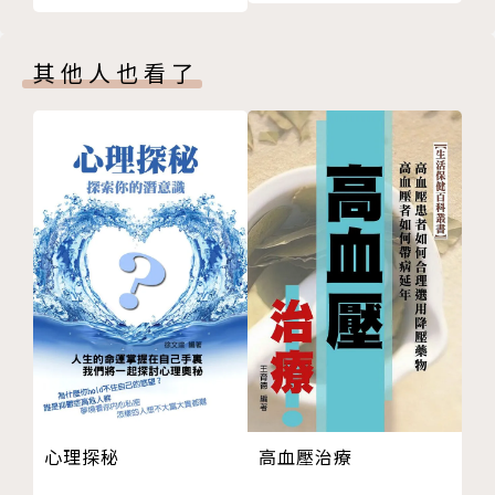
藉由這套工具，專注於清理情緒課題，卸下情緒包袱
後，將會強烈感受到：
其他人也看了
1. 你的思想和看法變得清晰，你會做出正確的決定。
2. 你會更有力量去處理眼下該做的事情。
3. 你會激盪出更多過去沒有的創意來解決問題。
4. 你會回歸內在並感到平靜。
5. 你會拾回生命的自主權。
6. 你會更有信心並對生命保持樂觀。
7. 你會對自己的生命負責，對任何一個行動或不行動
負責。
8. 你會有更多的自信和正面積極的能量，推動你往前
走。
9. 你會對生命有全新的看法；你會有更多慈悲、關懷
和寬恕的力量。
心理探秘
高血壓治療
10. 你會將過去批判和奴役你的聲音，轉變成你最好的