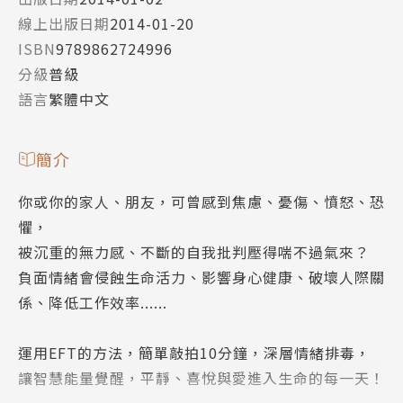
線上出版日期
2014-01-20
ISBN
9789862724996
分級
普級
語言
繁體中文
簡介
你或你的家人、朋友，可曾感到焦慮、憂傷、憤怒、恐
懼，
被沉重的無力感、不斷的自我批判壓得喘不過氣來？
負面情緒會侵蝕生命活力、影響身心健康、破壞人際關
係、降低工作效率......
運用EFT的方法，簡單敲拍10分鐘，深層情緒排毒，
讓智慧能量覺醒，平靜、喜悅與愛進入生命的每一天！