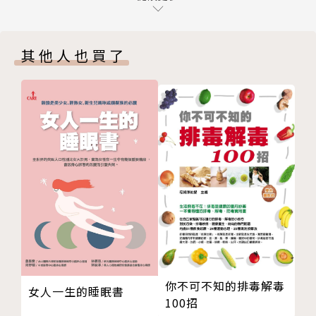
了自身，甚至讓它們取得主導權。這樣的生命好似被堵
第5章 十大情緒之二：不斷的自我批判
住了，卡在不健康的生活型態裡，卡在有阻礙的思考習
第6章 十大情緒之三：逃避現實
慣裡，更糟的是，還損害了自信心和自尊心，引發自
其他人也買了
第7章 十大情緒之四：拖延和自我破壞
責，讓人變得更加負面。
第8章 十大情緒之五：罪惡感和自責
第9章 十大情緒之六：自我設限
如果你或你的家人、朋友陷入這樣的惡性循環裡，被情
第10章 十大情緒之七：對某些事成癮
緒綁架，而你們也受夠了，受夠交出生命的自主權，渴
第11章 十大情緒之八：對不可預知的改變感到恐懼
望著平靜、滿足、喜悅，那麼有一套簡便的工具能幫助
第12章 十大情緒之九：害怕承受不起的失敗
我們徹底清除負面情緒、提升正面能量──EFT（Em
第13章 十大情緒之十：控制不了的憤怒
otional Freedom Techniques）。直接翻成中文，
第14章 運用EFT幫助自己與他人情緒排毒Q&A
可以譯為「情緒釋放技巧」，屬於能量心理學大家族的
結語
一員，它是一套簡單、便捷以及具突破性的技巧，能迅
速有效解決情緒及心理問題。現今北美洲、歐洲、阿拉
伯國家及澳洲已有許多心理學家運用它來進行治療，在
全世界有成千上萬不同背景的人，運用它來進行減壓、
你不可不知的排毒解毒
女人一生的睡眠書
情緒排毒，療癒過去的重大創傷、解除你的自我設限。
100招