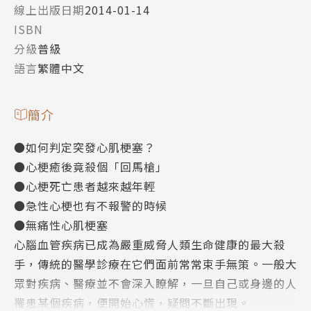
線上出版日期
2014-01-14
ISBN
分級
普級
語言
繁體中文
簡介
●如何判定突發心肌梗塞？
●心梗癒後竟殺個「回馬槍」
●心梗死亡患者越來越年輕
●急性心梗也有不報警的時候
●無痛性心肌梗塞
心腦血管疾病已成為嚴重威脅人類生命健康的最大殺
手，傳統的醫學診療在它們面前常常束手無策。一般大
眾對疾病、醫療並不會深入瞭解，一旦自己或身邊的人
罹患某個疾病，便開始心慌，疑問不斷出現。