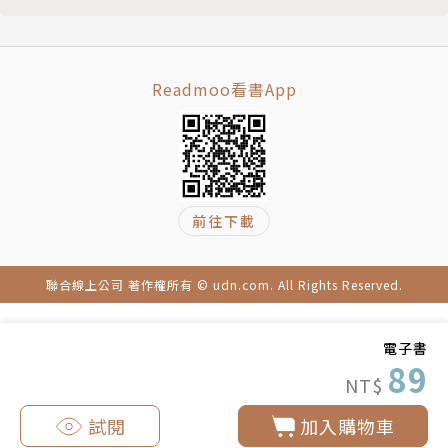
貪飲咖啡易患心肌梗塞
飲用綠茶預防心肌梗塞
第四篇 心肌梗塞保健
Readmoo看書App
心肌梗塞護理
心肌梗塞病人的家庭康復治療
心肌梗塞患者康復體療
心肌梗塞的調養
心肌梗塞護理常識
前往下載
怎樣護理心肌梗塞患者
心肌梗塞病人的家庭護理指導
聯合線上公司 著作權所有 © udn.com. All Rights Reserved.
心絞痛和心肌梗塞的家庭護理
嚴冬心肌梗塞患者，性愛保健
急性心肌梗塞病人，靜滴硝酸甘油時應注意什麼？
電子書
89
心肌梗塞食療
NT$
版權頁
試閱
加入購物車