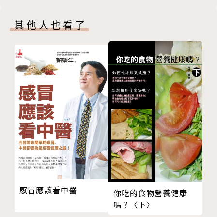
心肌梗塞有哪些臨床表現？
心肌梗塞症狀
其他人也看了
急性心肌梗塞症狀
無症狀性心肌梗塞
無痛性心肌梗塞症狀
如何識別非典型心肌梗塞的異常表現？
第三篇 心肌梗塞預防
心肌梗塞的預防
預防心肌梗塞
心絞痛發作時勿亂動
防止心梗復發，我們有招
注意心肌梗塞的“苗頭”
如何預防心肌梗塞癒後復發？
心肌梗塞遇“三急”一觸即發
感冒應該看中醫
你吃的食物營養健康
心肌梗塞病人外出注意事項
嗎？〈下〉
老人便秘是腦梗心梗的“導火索”