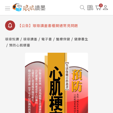
【公告】因 Readmoo 讀墨系統維護中，本站同步暫
0
停部分閱讀服務
【公告】琅琅讀墨數位閱讀資產合併與書櫃開通申請
【公告】琅琅讀墨書櫃開通常見問題
【公告】琅琅讀墨 3 分鐘完成書櫃開通與資產合併申
請圖文教學
琅琅悅讀
琅琅讀墨
電子書
醫療保健
健康養生
【公告】琅琅書店服務升級重要說明及資產合併結果
預防心肌梗塞
查詢
【公告】因 Readmoo 讀墨系統維護中，本站同步暫
停部分閱讀服務