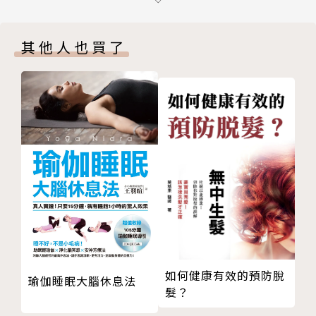
使用阿司匹林，4件事要知道
氣溫驟降，心梗“攀高”！
其他人也買了
心肌梗塞，竟是天氣在作怪？
何謂心肌梗塞後延展？
何謂心肌梗塞伸展？
無q波性心肌梗塞
年輕婦女吸煙易發心梗
老年急性心肌梗塞
為什麼沒有先兆，卻因心肌梗塞猝死？
急性心房心肌梗塞
警惕急性心肌梗塞的“魔鬼時間”
冠心病病人，發生急性心肌梗塞的誘因
心肌梗塞後，高血糖會增加死亡危險
急性心梗也有不報警的時候
如何健康有效的預防脫
瑜伽睡眠大腦休息法
老年性心肌梗塞的首發表現
髮？
第二篇 心肌梗塞症狀