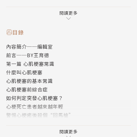
本書編者收集了國內、外一些較有價值的文獻，並以專
題形式編著成書，書中內容力求易懂，並以心肌梗塞四
閱讀更多
大方向，包括：心肌梗塞常識、心肌梗塞症狀、心肌梗
塞預防、心肌梗塞保健等為主，讓患者或患者家屬更進
目錄
一步瞭解心肌梗塞，預防心肌梗塞。
內容簡介──編輯室
前言──BY王育德
第一篇 心肌梗塞常識
什麼叫心肌梗塞
心肌梗塞的基本常識
心肌梗塞前綜合症
如何判定突發心肌梗塞？
心梗死亡患者越來越年輕
警惕心梗癒後殺個“回馬槍”
心肌梗塞突發“真要命”
老人嗓子痛，查出心梗
閱讀更多