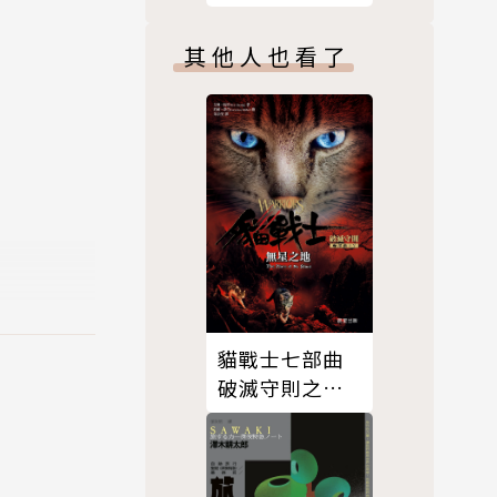
寫起，為了
絲、中藥、
其他人也看了
更不斷為籌
。然而長毛
貓戰士七部曲
破滅守則之
五：無星之地