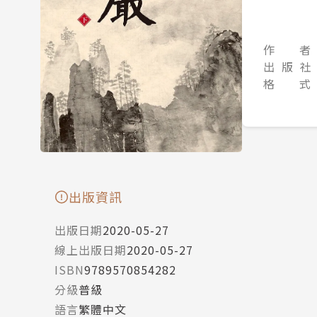
作 者
出 版 社
格 式
出版資訊
出版日期
2020-05-27
線上出版日期
2020-05-27
ISBN
9789570854282
分級
普級
語言
繁體中文