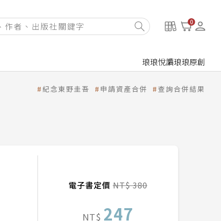
0
琅琅悅讀
琅琅原創
紀念東野圭吾
申請資產合併
查詢合併結果
電子書定價
NT$ 380
247
NT$