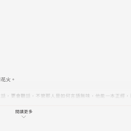
，
爛花火。
說話，更會聽話，不管那人是如何言語無味，他能一本正經，
，緊要關頭補充一、兩語，引申一、兩義，使得滔滔不絕者，
閱讀更多
的時代，以其才思敏捷、膽識過人，對經商有獨到見解，憑藉