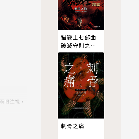
貓戰士七部曲
破滅守則之
五：無星之地
兩眼注視，
有莫逆於心
刺骨之痛
如「商道即