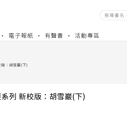
資產合併結果查詢
電子報紙
有聲書
活動專區
書櫃開通申請
與資產合併申請圖文教學
資產合併結果查詢
版：胡雪巖(下)
書櫃開通申請
系列 新校版：胡雪巖(下)