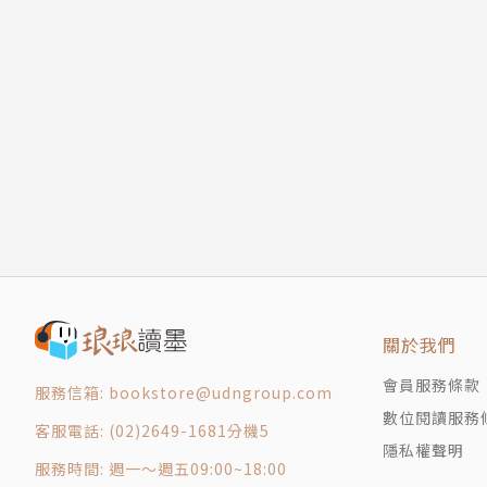
林揚程 | 太毅國際顧問執行長
南方朔 | 作家
張大春 | 作家
張國立 | 作家
張鐵志 | 作家
許榮哲 | 作家
楊 渡 | 作家
楊 照 | 作家
蔡淇華 | 作家
賴以威 | 數感實驗室共同創辦人
謝金魚 | 歷史作家
關於我們
顏擇雅 | 雅言文化創辦人
（按姓氏筆畫排序）
會員服務條款
服務信箱: bookstore@udngroup.com
數位閱讀服務
客服電話: (02)2649-1681分機5
隱私權聲明
服務時間: 週一～週五09:00~18:00
作者簡介