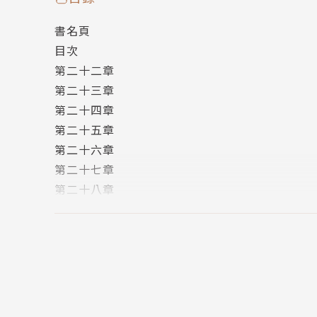
人道，信譽即是錢」等信念，在傳統複雜的社會
書名頁
助王補實官位而挪借錢莊銀票，兩人結為莫逆。
目次
放貸等事業，最後王有齡升任浙江巡撫，全力相
第二十二章
第二十三章
高陽寢饋文史、浸淫至深，更有千萬字以上的小
第二十四章
讀高陽小說，層層婉轉、淋漓盡致、擘肌析理、
第二十五章
第二十六章
胡雪巖一方面協助王有齡解決各種官場上款項和
第二十七章
畫已久的典當、中藥行、軍火等項目找尋適合的
第二十八章
軍來犯，兩江總督何桂清棄城潛逃，留下王有齡
第二十九章
第三十章
共同推薦
第三十一章
版權頁
上官鼎 | 作家
封底
宇文正 | 聯合報副刊組主任
宋怡慧 | 作家、丹鳳高中圖書館主任