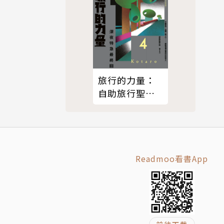
旅行的力量：
自助旅行聖經
【深夜特急】
最終回暢銷回
歸珍藏版
Readmoo看書App