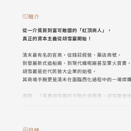
簡介
從一介貧民到富可敵國的「紅頂商人」，
真正的資本主義從胡雪巖開始！
清末最有名的官商，從錢莊經營、藥店商號，
到發展新式造船廠、到現代織呢廠甚至軍火買賣
胡雪巖是近代民營大企業的始祖，
其商場手腕更是清末在面臨西化過程中的一場燦
高陽︰「其實胡雪巖的手腕也很簡單，胡雪巖會
彷彿聽得極感興味似的。同時，他也真的是在聽
之快，自然覺得投機而成至交」。
胡雪巖赤貧出身，身處清末海禁大開、動盪不安
目錄