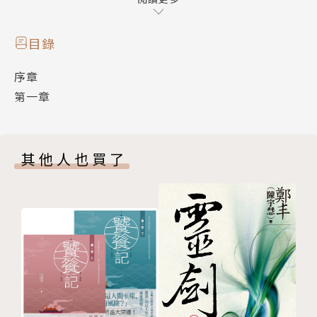
再厲害的室內設計師，改造得了老屋，也改造不了關
係。雅雅何嘗不知，種種跡象都顯示阿昆的出軌，但她
目錄
苦守的是一個家該有的樣子和一對夫妻該有的形式。阿
序章
昆也並非真的想背叛，他貪的不是刺激，而是某種已然
第一章
遺忘的青春。
雅雅放阿昆飛向外面的世界，親手扼殺奄奄一息的婚
其他人也買了
姻。她相信真正的愛情就像排隊，只要在動，就有希
望；只要等得到，就不是苦。但要等多久，又能等多久
呢？此刻她還不知道，自己也即將經歷一場前所未有的
飛行……
繼《真的》之後，劉梓潔用她巧妙的後設手法，以劇中
劇、書中書的形式，寫遲遲未能開拍的劇本，也寫遲遲
未能如願的愛情；寫雅雅與阿昆，寫她自己，也寫我
們。她以這本書揭示，愛情本身並沒有對錯，是一切機