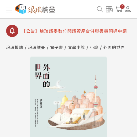
【公告】因 Readmoo 讀墨系統維護中，本站同步暫
0
停部分閱讀服務
【公告】琅琅讀墨數位閱讀資產合併與書櫃開通申請
【公告】琅琅讀墨書櫃開通常見問題
【公告】琅琅讀墨 3 分鐘完成書櫃開通與資產合併申
請圖文教學
琅琅悅讀
琅琅讀墨
電子書
文學小說
小說
外面的世界
【公告】琅琅書店服務升級重要說明及資產合併結果
查詢
【公告】因 Readmoo 讀墨系統維護中，本站同步暫
停部分閱讀服務