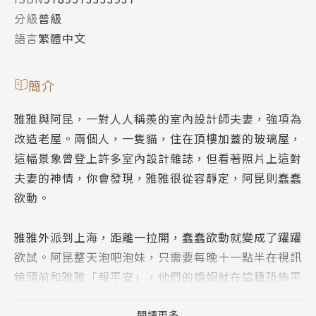
分級
普級
語言
繁體中文
簡介
雅雅與阿昆，一對人人稱羨的室內設計師夫妻，強項為
改造老屋。兩個人，一隻貓，住在頂樓加蓋的玻璃屋，
這幅景象曾登上許多室內設計雜誌，但看著照片上這對
夫妻的神情，你會發現，雅雅很從容靜定，阿昆則蠢蠢
欲動。
雅雅外派到上海，距離一拉開，蠢蠢欲動就變成了躍躍
欲試。阿昆整天泡吧泡妹，只需要每晚十一點半在視訊
鏡頭前和雅雅「報平安」，他們的婚姻就在這種恐怖平
衡中維持了三年。
閱讀更多