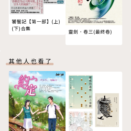
緣碰撞，使愛情誕生、滋長、結束——甚至重生。
饕餮記【第一部】(上)
作者介紹
(下)合集
靈劍．卷三(最終卷)
劉梓潔
1980年生，彰化人。台灣師大社教系新聞組畢業，清
其他人也看了
華大學台灣文學研究所肄業。曾任《誠品好讀》編輯、
琉璃工房文案、中國時報開卷週報記者。
2003年，以〈失明〉獲得聯合文學小說新人獎；2006
年以〈父後七日〉榮獲林榮三文學獎散文首獎，並擔任
同名電影編導，於2010年贏得台北電影節最佳編劇與
金馬獎最佳改編劇本。近年並跨足電視，擔任《徵婚啟
事》、《滾石愛情故事》編劇統籌。