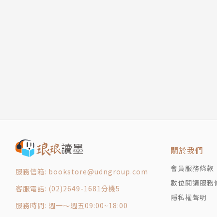
第十五章
第十六章
豐富迷人的世界，充滿了陰謀、浪漫愛情與魔法。——莎菈．
第十七章
ass）系列作者
第十八章
第十九章
作者簡介
第二十章
第二十一章
雪麗．湯瑪斯（Sherry Thomas）
第二十二章
第二十三章
雪麗．湯瑪斯（Sherry Thomas）的母語
第二十四章
學習英文。儘管熱愛閱讀，但寫作並非她從小的
第二十五章
費了寶貴時間，想著「我絕不可能寫得比這本差
關於我們
第二十六章
會員服務條款
第二十七章
憑著處女作《私房蜜約》（Private Arran
服務信箱: bookstore@udngroup.com
數位閱讀服務
第二十八章
來自《出版人週刊》、《圖書館期刊》、《書單
客服電話: (02)2649-1681分機5
第二十九章
隱私權聲明
曼史作家協會的RITA獎。
服務時間: 週一～週五09:00~18:00
第三十章