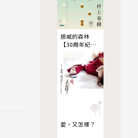
挪威的森林
【30周年紀念
版】
述充滿陰
愛，又怎樣？