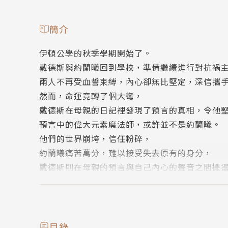
簡介
伊頓公學的秋季學期開始了。
戴德斯與約蘭曦回到學校，準備繼續進行對抗禍
兩人不再受血誓束縛，內心卻無比堅定，深信攜
然而，命運竟轉了個大彎，
戴德斯在母親的日記裡發現了預言的真相，令他
預言中的偉大元素魔法師，或許並不是約蘭曦。
他們的世界崩垮，信任粉碎，
約蘭曦痛苦萬分，難以接受失去原有的身分，
戴德斯則在母親的預言與自己內心的聲音之間擺
在此同時，隱藏在暗處的敵人悄悄逼近，兩人即
《預言之海》是為元素三部曲的第二集，以維多
謀、偽裝與戰鬥的魔法冒險故事，是一部精彩刺
目錄