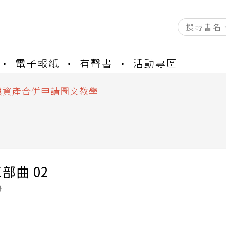
資產合併結果查詢
電子報紙
有聲書
活動專區
書櫃開通申請
與資產合併申請圖文教學
資產合併結果查詢
書櫃開通申請
部曲 02
海