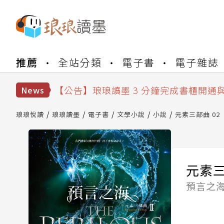
【公告】琅琅書店服務升級重要說明及
推薦
全站分類
電子書
電子雜誌
【公告】琅琅讀墨數位閱讀資產合併與
【公告】琅琅讀墨書櫃開通常見問題
【公告】琅琅讀墨 3 分鐘完成書櫃開通
News
【公告】琅琅書店服務升級重要說明及
【公告】琅琅讀墨數位閱讀資產合併與
琅琅悅讀
琅琅讀墨
電子書
文學小說
小說
元素三部曲 02
元素三
預言之