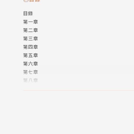
好評推薦
目錄
第一章
極其令人滿意的魔法冒險故事。——《出版人週刊》（Pu
第二章
第三章
兩種敘事觀點，三個世界，四種魔法師，精巧地
第四章
主與自成一格的自我認知讓這個角色有了深度。
第五章
強意志更為吸引人。——柯克斯書評 Kirkus Revi
第六章
第七章
「女扮男裝」與「元素魔法師」的設定一開始就
第八章
《赫芬頓郵報》（Huffington Post），2013
第九章
第十章
湯瑪斯在詼諧巧妙的對話與動作場景間流暢轉換
第十一章
式，對喜愛複雜故事背景的奇幻讀者來說，本系列是聰明的
第十二章
第十三章
湯瑪斯混搭了維多利亞時期的英國與並存的魔法
第十四章
宣言，戲劇化但令人滿足。——《書單》雜誌（Book