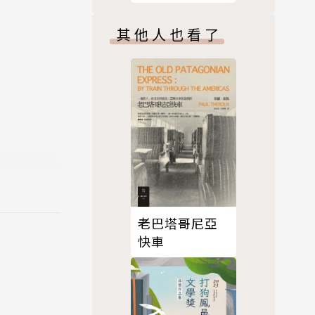
其他人也看了
她的獨立自
盡折磨的堅
氛圍。——
老巴塔哥尼亞
奇幻小說公
快車
ournal）
設計的愛情