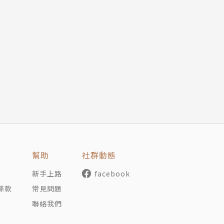
J．瑪斯（Sarah J. Maas），《玻璃王座》（Thron
並非英文，十三歲才從中國移民到美國的她，藉由大量閱讀羅曼史
志向，一切始於長子出生後的某個午後，雪麗被一本糟糕的羅
」，就這麼開始了小說創作之路。
幫助
社群動態
新手上路
facebook
gements），雪麗一舉躍上羅曼史市場，自此廣受矚目與好評，
條款
常見問題
》雜誌等的星級評論，也時常登上年度最佳小說榜，更曾兩度
聯絡我們