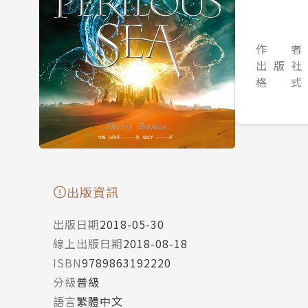
作 者
出 版 社
格 式
出版資訊
出版日期
2018-05-30
線上出版日期
2018-08-18
ISBN
9789863192220
分級
普級
語言
繁體中文