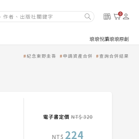
0
琅琅悅讀
琅琅原創
紀念東野圭吾
申請資產合併
查詢合併結果
電子書定價
NT$ 320
224
NT$