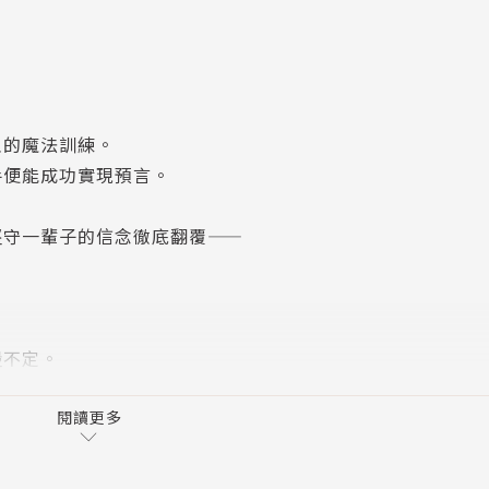
主的魔法訓練。
手便能成功實現預言。
堅守一輩子的信念徹底翻覆——
盪不定。
將面臨前所未有的危機⋯⋯
利亞時代的英國為背景，命運互相羈絆的少年少女為主角，講
閱讀更多
激又讓人難忘的奇幻小說。