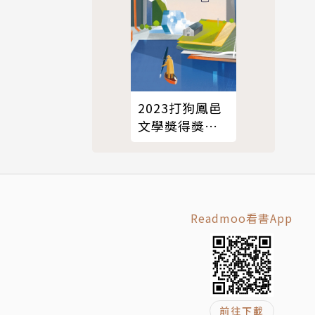
e of Gl
2023打狗鳳邑
文學獎得獎作
品集
和科幻小說
曼史小說浪
Readmoo看書App
不僅屢次獲得
獲頒美國羅
前往下載