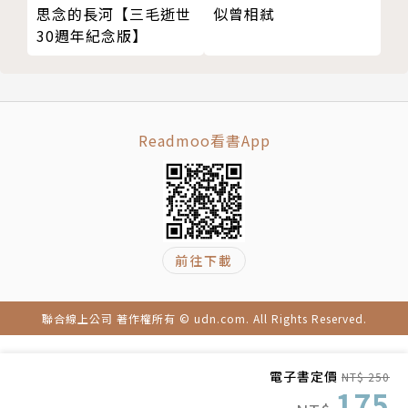
似曾相弒
思念的長河【三毛逝世
鄭丰/原著
30週年紀念版】
「我知道武俠小說創作也許是個不大合潮流的夢想了，
但我仍願作此一夢，為武俠創作付出時間心血，盼能為
世間多寫出一部可讀性高的傳統武俠小說。」
Readmoo看書App
鄭丰，本名陳宇慧，生長於台北，大學就讀美國麻省理
工學院，畢業後曾在香港任職投資銀行十三年。
現已離開投資銀行業，定居香港，是五個子女的母親。
前往下載
自1998年開始創作武俠小說，2007年首部作品《天觀
雙俠》獲全球華文新武俠大賽首獎，網路高達四百萬人
聯合線上公司 著作權所有 © udn.com. All Rights Reserved.
次的超人氣點閱率，出版後隨即轟動港台大陸三地書
市，讀者好評如潮，寫作風格被認為集金庸的大氣、古
電子書定價
NT$ 250
龍的佈局、梁羽生的典雅，具新世紀武俠大師接班人之
175