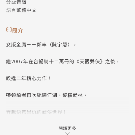
分級
普級
語言
繁體中文
簡介
女版金庸－－鄭丰（陳宇慧），
繼2007年在台暢銷十二萬冊的《天觀雙俠》之後，
睽違二年精心力作！
帶領讀者再次馳騁江湖、縱橫武林，
奔騰快意恩仇的武俠世界！
「異龍現，江湖變；靈劍泣，野火熄」 ──
閱讀更多