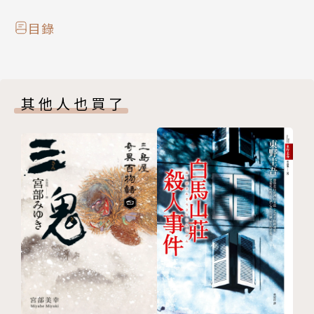
武林中魔教橫行，浩劫四起，人人噤若寒蟬。而江湖上
目錄
流傳的一則嘔血籤辭，預示了殲滅魔教的一縷線索，也
牽扯了一件慘絕人寰的滅門血案，以及，一個忘記自己
姓名，忘了過去和所有一切的小道童......
其他人也買了
喜見鄭丰文筆薪傳優秀武俠小說神髓！－－香港小說學
會會長 楊興安博士
卷一．第一部 聖火神教
時值武林中，聖火神教橫行，擁有絕世靈能的教主段獨
聖靠著靈能、咒術、毒術和武功掌控了上萬狂熱信徒，
睥睨天下，權勢薰天。當火教開始將魔手伸入武林時，
幾年間便迫使少林遁逃避禍，武當封山自保，武林各門
各派人人慄慄自危。火教的陰影籠罩世間，如天邊濃重