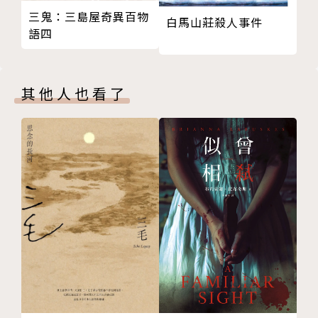
的烏雲緩緩壓境一般，眼見暴風雨就將迎頭打來，天地
三鬼：三島屋奇異百物
白馬山莊殺人事件
昏暗。
語四
與此同時，一個棲身於泰山上一間沒落道觀中的小道童
卻不斷做著同樣的怪夢，夢中一位年老卜者受人之託，
其他人也看了
卜出了一段無人能解的籤辭，這段詭異的籤辭預告了火
教的滅亡，也預告了小道童不尋常的身世和經歷......
還記得《天觀雙俠》中主角凌昊天的父母－－足智多
謀、才貌出人的秦燕龍，以及胸懷俠義、風骨清朗的凌
霄嗎？這一對虎山俠侶當年奮力對抗權勢薰天的火教，
歷盡千辛萬苦，終於打敗火教教主，一舉消滅魔教。
他們之間萬千柔情卻波折不斷的精采傳奇，即將登場！
作者簡介