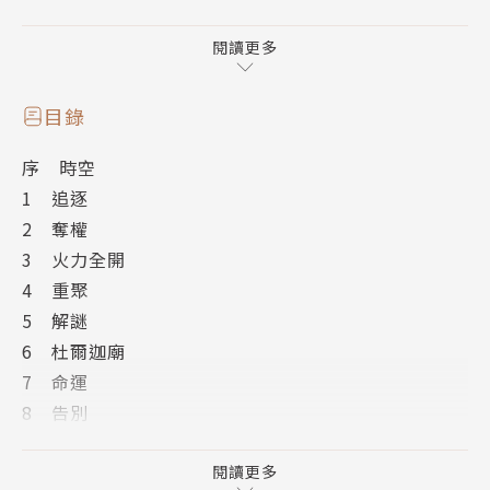
西。假如凱西能逃離羅克什的魔掌，成功破解虎咒，便
能釋放她心愛的兩位王子。然而為了達成目的，凱西也
閱讀更多
必須做出此生最艱困的決定。這是一場與時間競賽的賽
跑，正邪雙方陷入了酣戰，愛與忠誠受到一次次的試
目錄
煉，最後才終於揭示了雙虎真正的命運。前方的道路險
序 時空
阻重重，潛伏著更多可怕的怪獸和不可測的險難。唯有
1 追逐
一件事是可以確定的：他們無法逃避自己的命運……
2 奪權
本書特色
3 火力全開
眾人引頸期盼的暢銷書「白虎之咒」系列最終回：《最
4 重聚
終命運之浴火鳳凰》，絕對比第1、2、3集更加精彩，
5 解謎
不能錯過。
6 杜爾迦廟
作者簡介
7 命運
柯琳．霍克 Colleen Houck
8 告別
柯琳酷好讀書，喜歡的作品包括動作、冒險、科幻及浪
9 亡者之聲
漫小說。以前就讀亞利桑納大學的柯琳，曾擔任七年的
10 杜爾迦的誕生
閱讀更多
國家認證美國手語譯員。《白虎之咒：預言中的少女》