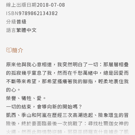
線上出版日期
2018-07-08
ISBN
9789862134382
分級
普級
語言
繁體中文
簡介
原來他與我心意相連，我突然明白了一切：那層層相疊
的孤寂幾乎窒息了我，然而在千愁萬緒中，總是因愛而
不斷帶來希望，那希望搔癢著我的腳指，輕柔地裹住我
的心。
榮譽、犧牲、愛。
一切的結束，會導向新的開始嗎？
凱西、季山和阿嵐在歷經三次高潮迭起、險象環生的冒
險後，終於要面臨最後一次挑戰了：尋找杜爾迦女神的
火繩。然而此時情勢逆轉，邪惡巫師羅克什竟擄走了凱