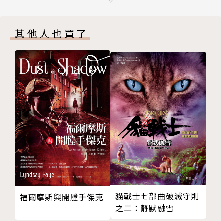
11 誓言
是她首部作品，已獲得文學讚譽及極佳的電子書銷售成
12 喬裝
績。這部由她自費出版的電子書，在Kindle的青少年
其他人也買了
13 巴倫島
暢銷排行榜上雄踞榜首達七週，並進入二○一○年新一
14 鳳凰
代獨立圖書獎（Next Generation Indie Book Awar
15 自焚
d）青少年小說決選名單。系列的第二集《白虎之咒
16 火焰果
2：尋找風的聖物》更獲得家長評選金牌獎（Parents'
17 莫休洞
Choice Awards）的殊榮。柯琳現與先生及一隻白虎
18 羅剎
娃娃居住於奧瑞岡州塞倫市。
19 麒麟
譯者簡介
20 玻達，光明之城
柯清心
21 火焰雙神
台中人，美國堪薩斯大學戲劇研究所碩士，現任專翻
22 酣戰
譯。著有童書《小蠟燭找光》；譯有《白虎之咒》系列
23 契玫拉
小說、《擁有未來記憶的女孩》、《鄰家女孩》等數十
24 新世界
部作品。
貓戰士七部曲破滅守則
福爾摩斯與開膛手傑克
25 反目
之二：靜默融雪
26 盟友