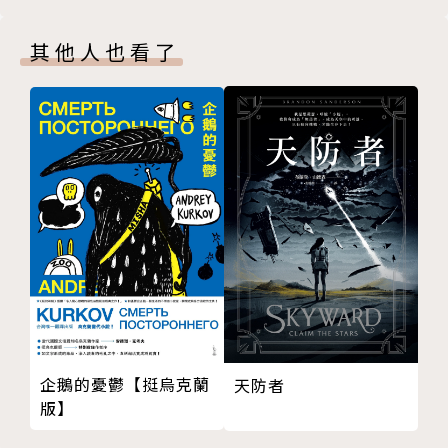
27 戰爭
28 一體兩面
其他人也看了
29 大敗摩西娑蘇羅
30 達門護身符
31 交換
32 承諾
33 繩繫
尾聲 子嗣
感謝
企鵝的憂鬱【挺烏克蘭
天防者
版】