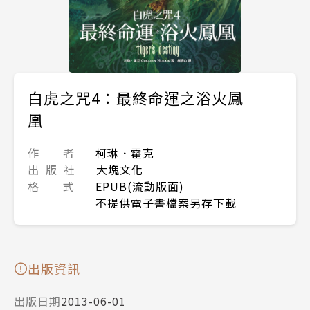
白虎之咒4：最終命運之浴火鳳
凰
作 者
柯琳．霍克
出 版 社
大塊文化
格 式
EPUB(流動版面)
不提供電子書檔案另存下載
出版資訊
出版日期
2013-06-01