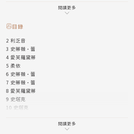
麼？是青春一夕之間蒼老了？是終於懂得愛，卻不能在
閱讀更多
一起？是不知道怎樣真誠面對自己，面對所愛？或者，
原來這就是黑暗與光亮永恆的爭戰，在我們的內心？
目錄
除了真誠，也許最重要的是勇敢。唯有勇敢，才能忠於
2 利乏音
自己。西斯勇敢地死去；史塔克勇敢地赴死。愛芙羅黛
3 史蒂薇·蕾
蒂，妮克絲的女先知，以及史蒂薇．蕾，第一個紅吸血
4 愛芙羅黛蒂
鬼，她們勇敢地去愛和承擔。怯懦難免，掙扎難免，但
5 柔依
勇敢。
6 史蒂薇·蕾
活著為什麼要掙扎得這麼痛苦？為什麼非人即獸？仿人
7 史蒂薇·蕾
鴉利乏音在夜空下徘徊，決定往上飛，飛到月亮那裡
8 愛芙羅黛蒂
去。他心想，如果能摸到月亮，也許女神會給他一個合
9 史塔克
理的解釋……
10 史塔克
本書特色
11 史蒂薇·蕾
我只求回復我野蠻的本色
12 史蒂薇·蕾
閱讀更多
永不退燒的系列小說，長期盤據紐約時報暢銷排行榜
13 利乏音
「夜之屋」系列小說是美、加、英、澳等英語國家的銷