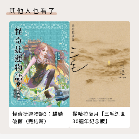
30 柔依
荷馬州陶沙市（Tulsa），也就是本書故事發生的地
其他人也看了
31 史蒂薇·蕾
方，「夜之屋」的所在。
克麗絲婷．卡司特（Kristin Cast）
菲莉絲的女兒，詩作和報導寫作曾經獲獎。
怪奇捷運物語3：麒麟
撒哈拉歲月【三毛逝世
破繭（完結篇）
30週年紀念版】