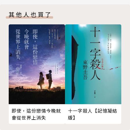
14 史蒂薇·蕾
售常勝軍，光在美國已銷售逾一千兩百萬冊，登上紐約
其他人也買了
15 史塔克
時報暢銷排行榜超過140週，在39個國家出版各種語言
16 柔依
版本。
17 史蒂薇·蕾
作者以超自然懸疑故事的背景，創造了一個青少年成長
18 利乏音
的世界，引起全球《暮光之城》、《哈利波特》讀者的
19 史塔克
共鳴。「夜之屋」真切地告訴我們，在今天，所謂成長
20 史塔克
是怎麼一回事。 ──電影製作人Samuel Hadida
21 史蒂薇·蕾
作者簡介
22 史蒂薇·蕾
菲莉絲．卡司特（P. C. Cast）
23 利乏音
小說作品曾獲奧克拉荷馬書獎（Oklahoma Book Aw
24 史塔克
ard）、美國圖書館協會YALSA Quick Picks for Relu
25 愛芙羅黛蒂
ctant Readers、稜鏡獎（Prism）、茉莉葉獎（Dap
26 史塔克
hne du Maurier）、霍爾特獎章（Holt Medallio
十一字殺人【記憶凝結
即使，這份戀情今晚就
27 西斯
n）、桂冠獎（Laurel Wreath）等多項肯定，並曾進
版】
會從世界上消失
28 卡羅納
入全美讀者選書獎（National Readers’ Choice Aw
29 柔依
ard）決選。資深的英文與寫作老師，住在美國奧克拉