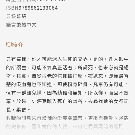
ISBN
9789862133064
分級
普級
語言
繁體中文
簡介
只有這樣，你才可能深入生死的交界。是的，凡人眼中
的所謂生，可能不算真正活著；所謂死，也未必就是絕
望。其實，自從古老的信仰被打壓，被遺忘，即便最智
慧的吸血鬼也不知道，即使粉身碎骨，凡事仍有可能。
但有一群雛鬼懂，因為幼稚和無知，所以懂，而且不放
棄。於是，史塔克踏入死亡的幽谷，去尋找他的女祭司
長，柔依。
救贖的訊息來自潑辣的愛芙羅黛蒂，更來自孤獨、矛盾
的史蒂薇．蕾和她的仿人鴉，來自他們與黑暗的纏鬥。
那是一場驚心動魄的對峙，付出的代價──啊，是什